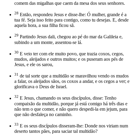
comem das migalhas que caem da mesa dos seus senhores.
28
Então, respondeu Jesus e disse-lhe: Ó mulher, grande é a
tua fé. Seja isso feito para contigo, como tu desejas. E, desde
aquela hora, a sua filha ficou sã.
29
Partindo Jesus dali, chegou ao pé do mar da Galileia e,
subindo a um monte, assentou-se lá.
30
E veio ter com ele muito povo, que trazia coxos, cegos,
mudos, aleijados e outros muitos; e os puseram aos pés de
Jesus, e ele os sarou,
31
de tal sorte que a multidão se maravilhou vendo os mudos
a falar, os aleijados sãos, os coxos a andar, e os cegos a ver; e
glorificava o Deus de Israel.
32
E Jesus, chamando os seus discípulos, disse: Tenho
compaixão da multidão, porque já está comigo há três dias e
não tem o que comer, e não quero despedi-la em jejum, para
que não desfaleça no caminho.
33
E os seus discípulos disseram-lhe: Donde nos viriam num
deserto tantos pães, para saciar tal multidão?