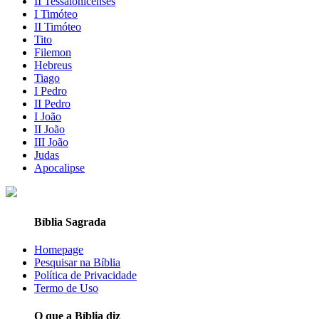
II Tessalonicenses
I Timóteo
II Timóteo
Tito
Filemon
Hebreus
Tiago
I Pedro
II Pedro
I João
II João
III João
Judas
Apocalipse
Bíblia Sagrada
Homepage
Pesquisar na Bíblia
Política de Privacidade
Termo de Uso
O que a Bíblia diz