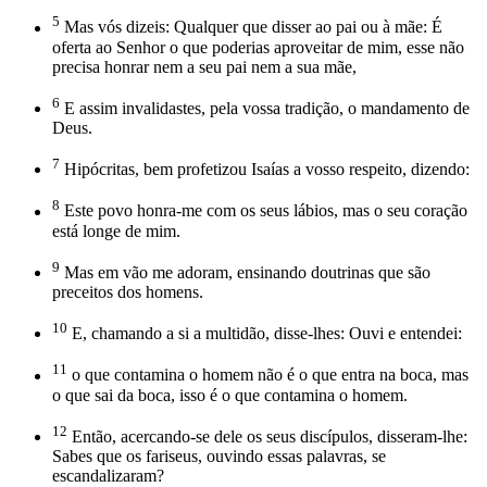
5
Mas vós dizeis: Qualquer que disser ao pai ou à mãe: É
oferta ao Senhor o que poderias aproveitar de mim, esse não
precisa honrar nem a seu pai nem a sua mãe,
6
E assim invalidastes, pela vossa tradição, o mandamento de
Deus.
7
Hipócritas, bem profetizou Isaías a vosso respeito, dizendo:
8
Este povo honra-me com os seus lábios, mas o seu coração
está longe de mim.
9
Mas em vão me adoram, ensinando doutrinas que são
preceitos dos homens.
10
E, chamando a si a multidão, disse-lhes: Ouvi e entendei:
11
o que contamina o homem não é o que entra na boca, mas
o que sai da boca, isso é o que contamina o homem.
12
Então, acercando-se dele os seus discípulos, disseram-lhe:
Sabes que os fariseus, ouvindo essas palavras, se
escandalizaram?