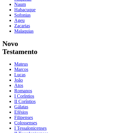
Naum
Habacuque
Sofonias
Ageu
Zacarias
Malaquias
Novo
Testamento
Mateus
Marcos
Lucas
João
Atos
Romanos
I Coríntios
II Coríntios
Gálatas
Efésios
Filipenses
Colossenses
I Tessalonicenses