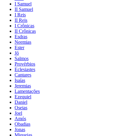
I Samuel
II Samuel
I Reis
II Reis
I Crônicas
II Crônicas
Esdras
Neemias
Ester
Jó
Salmos
Provérbios
Eclesiastes
Cantares
Isaías
Jeremias
Lamentações
Ezequiel
Daniel
Oseias
Joel
Amós
Obadias
Jonas
Miqueias