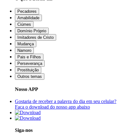
Pecadores
Amabilidade
Ciúmes
Domínio Próprio
Imitadores de Cristo
Mudança
Namoro
Pais e Filhos
Perseverança
Prostituição
Outros temas
Nosso APP
Gostaria de receber a palavra do dia em seu celular?
Faça o download do nosso app abaixo
Siga-nos