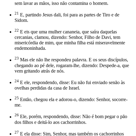
sem lavar as mãos, isso não contamina o homem.
21
E, partindo Jesus dali, foi para as partes de Tiro e de
Sidom.
22
E eis que uma mulher cananeia, que saíra daquelas
cercanias, clamou, dizendo: Senhor, Filho de Davi, tem
misericórdia de mim, que minha filha está miseravelmente
endemoninhada.
23
Mas ele não lhe respondeu palavra. E os seus discípulos,
chegando ao pé dele, rogaram-lhe, dizendo: Despede-a, que
vem gritando atrás de nós.
24
E ele, respondendo, disse: Eu não fui enviado senão às
ovelhas perdidas da casa de Israel.
25
Então, chegou ela e adorou-o, dizendo: Senhor, socorre-
me.
26
Ele, porém, respondendo, disse: Não é bom pegar o pão
dos filhos e deitá-lo aos cachorrinhos.
27
E ela disse: Sim, Senhor, mas também os cachorrinhos