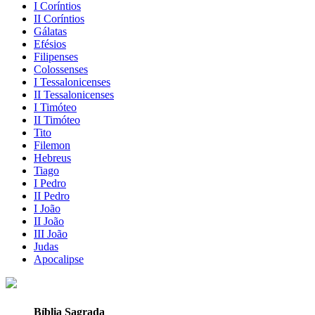
I Coríntios
II Coríntios
Gálatas
Efésios
Filipenses
Colossenses
I Tessalonicenses
II Tessalonicenses
I Timóteo
II Timóteo
Tito
Filemon
Hebreus
Tiago
I Pedro
II Pedro
I João
II João
III João
Judas
Apocalipse
Bíblia Sagrada