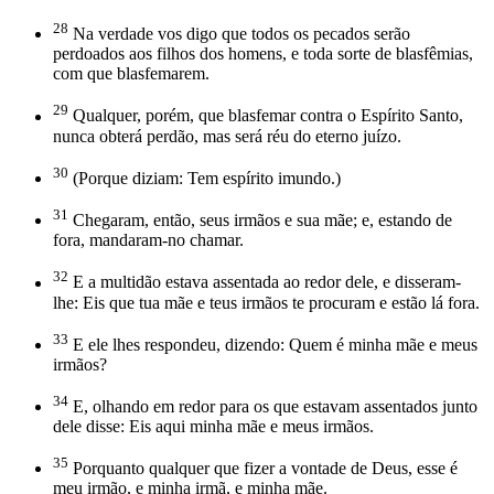
28
Na verdade vos digo que todos os pecados serão
perdoados aos filhos dos homens, e toda sorte de blasfêmias,
com que blasfemarem.
29
Qualquer, porém, que blasfemar contra o Espírito Santo,
nunca obterá perdão, mas será réu do eterno juízo.
30
(Porque diziam: Tem espírito imundo.)
31
Chegaram, então, seus irmãos e sua mãe; e, estando de
fora, mandaram-no chamar.
32
E a multidão estava assentada ao redor dele, e disseram-
lhe: Eis que tua mãe e teus irmãos te procuram e estão lá fora.
33
E ele lhes respondeu, dizendo: Quem é minha mãe e meus
irmãos?
34
E, olhando em redor para os que estavam assentados junto
dele disse: Eis aqui minha mãe e meus irmãos.
35
Porquanto qualquer que fizer a vontade de Deus, esse é
meu irmão, e minha irmã, e minha mãe.