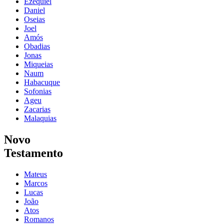
Ezequiel
Daniel
Oseias
Joel
Amós
Obadias
Jonas
Miqueias
Naum
Habacuque
Sofonias
Ageu
Zacarias
Malaquias
Novo
Testamento
Mateus
Marcos
Lucas
João
Atos
Romanos