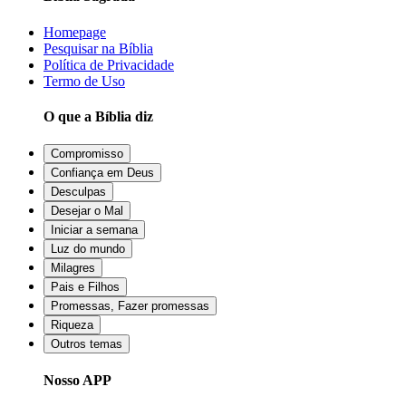
Homepage
Pesquisar na Bíblia
Política de Privacidade
Termo de Uso
O que a Bíblia diz
Compromisso
Confiança em Deus
Desculpas
Desejar o Mal
Iniciar a semana
Luz do mundo
Milagres
Pais e Filhos
Promessas, Fazer promessas
Riqueza
Outros temas
Nosso APP