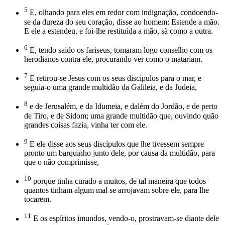
5
E, olhando para eles em redor com indignação, condoendo-
se da dureza do seu coração, disse ao homem: Estende a mão.
E ele a estendeu, e foi-lhe restituída a mão, sã como a outra.
6
E, tendo saído os fariseus, tomaram logo conselho com os
herodianos contra ele, procurando ver como o matariam.
7
E retirou-se Jesus com os seus discípulos para o mar, e
seguia-o uma grande multidão da Galileia, e da Judeia,
8
e de Jerusalém, e da Idumeia, e dalém do Jordão, e de perto
de Tiro, e de Sidom; uma grande multidão que, ouvindo quão
grandes coisas fazia, vinha ter com ele.
9
E ele disse aos seus discípulos que lhe tivessem sempre
pronto um barquinho junto dele, por causa da multidão, para
que o não comprimisse,
10
porque tinha curado a muitos, de tal maneira que todos
quantos tinham algum mal se arrojavam sobre ele, para lhe
tocarem.
11
E os espíritos imundos, vendo-o, prostravam-se diante dele