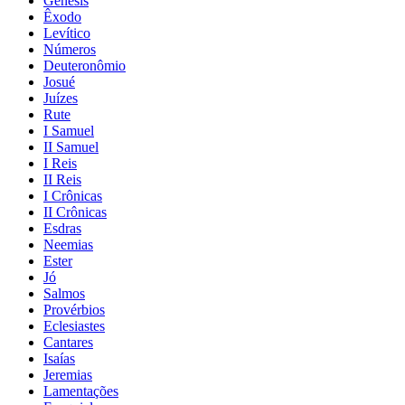
Gênesis
Êxodo
Levítico
Números
Deuteronômio
Josué
Juízes
Rute
I Samuel
II Samuel
I Reis
II Reis
I Crônicas
II Crônicas
Esdras
Neemias
Ester
Jó
Salmos
Provérbios
Eclesiastes
Cantares
Isaías
Jeremias
Lamentações