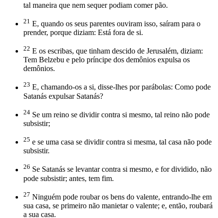
tal maneira que nem sequer podiam comer pão.
21
E, quando os seus parentes ouviram isso, saíram para o
prender, porque diziam: Está fora de si.
22
E os escribas, que tinham descido de Jerusalém, diziam:
Tem Belzebu e pelo príncipe dos demônios expulsa os
demônios.
23
E, chamando-os a si, disse-lhes por parábolas: Como pode
Satanás expulsar Satanás?
24
Se um reino se dividir contra si mesmo, tal reino não pode
subsistir;
25
e se uma casa se dividir contra si mesma, tal casa não pode
subsistir.
26
Se Satanás se levantar contra si mesmo, e for dividido, não
pode subsistir; antes, tem fim.
27
Ninguém pode roubar os bens do valente, entrando-lhe em
sua casa, se primeiro não manietar o valente; e, então, roubará
a sua casa.