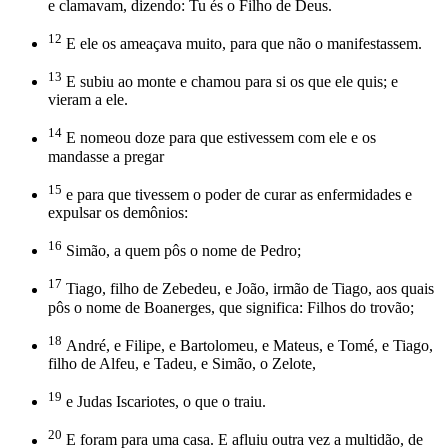
e clamavam, dizendo: Tu és o Filho de Deus.
12
E ele os ameaçava muito, para que não o manifestassem.
13
E subiu ao monte e chamou para si os que ele quis; e
vieram a ele.
14
E nomeou doze para que estivessem com ele e os
mandasse a pregar
15
e para que tivessem o poder de curar as enfermidades e
expulsar os demônios:
16
Simão, a quem pôs o nome de Pedro;
17
Tiago, filho de Zebedeu, e João, irmão de Tiago, aos quais
pôs o nome de Boanerges, que significa: Filhos do trovão;
18
André, e Filipe, e Bartolomeu, e Mateus, e Tomé, e Tiago,
filho de Alfeu, e Tadeu, e Simão, o Zelote,
19
e Judas Iscariotes, o que o traiu.
20
E foram para uma casa. E afluiu outra vez a multidão, de