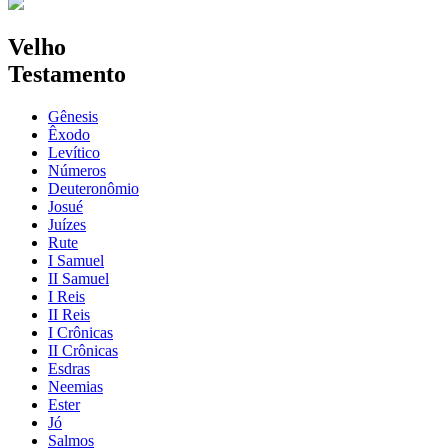
Velho
Testamento
Gênesis
Êxodo
Levítico
Números
Deuteronômio
Josué
Juízes
Rute
I Samuel
II Samuel
I Reis
II Reis
I Crônicas
II Crônicas
Esdras
Neemias
Ester
Jó
Salmos