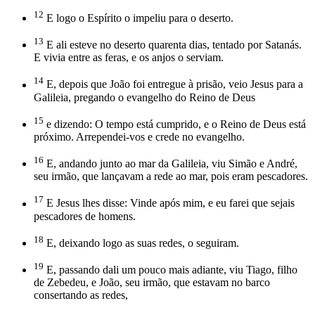
12
E logo o Espírito o impeliu para o deserto.
13
E ali esteve no deserto quarenta dias, tentado por Satanás.
E vivia entre as feras, e os anjos o serviam.
14
E, depois que João foi entregue à prisão, veio Jesus para a
Galileia, pregando o evangelho do Reino de Deus
15
e dizendo: O tempo está cumprido, e o Reino de Deus está
próximo. Arrependei-vos e crede no evangelho.
16
E, andando junto ao mar da Galileia, viu Simão e André,
seu irmão, que lançavam a rede ao mar, pois eram pescadores.
17
E Jesus lhes disse: Vinde após mim, e eu farei que sejais
pescadores de homens.
18
E, deixando logo as suas redes, o seguiram.
19
E, passando dali um pouco mais adiante, viu Tiago, filho
de Zebedeu, e João, seu irmão, que estavam no barco
consertando as redes,