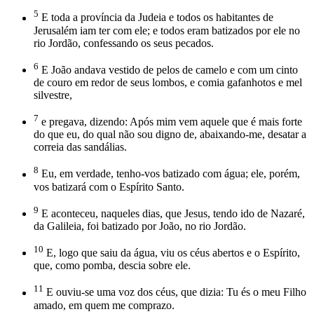
5
E toda a província da Judeia e todos os habitantes de
Jerusalém iam ter com ele; e todos eram batizados por ele no
rio Jordão, confessando os seus pecados.
6
E João andava vestido de pelos de camelo e com um cinto
de couro em redor de seus lombos, e comia gafanhotos e mel
silvestre,
7
e pregava, dizendo: Após mim vem aquele que é mais forte
do que eu, do qual não sou digno de, abaixando-me, desatar a
correia das sandálias.
8
Eu, em verdade, tenho-vos batizado com água; ele, porém,
vos batizará com o Espírito Santo.
9
E aconteceu, naqueles dias, que Jesus, tendo ido de Nazaré,
da Galileia, foi batizado por João, no rio Jordão.
10
E, logo que saiu da água, viu os céus abertos e o Espírito,
que, como pomba, descia sobre ele.
11
E ouviu-se uma voz dos céus, que dizia: Tu és o meu Filho
amado, em quem me comprazo.