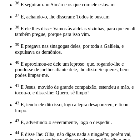
36
E seguiram-no Simão e os que com ele estavam.
37
E, achando-o, lhe disseram: Todos te buscam.
38
E ele lhes disse: Vamos às aldeias vizinhas, para que eu ali
também pregue, porque para isso vim.
39
E pregava nas sinagogas deles, por toda a Galileia, e
expulsava os demônios.
40
E aproximou-se dele um leproso, que, rogando-lhe e
pondo-se de joelhos diante dele, lhe dizia: Se queres, bem
podes limpar-me.
41
E Jesus, movido de grande compaixão, estendeu a mão, e
tocou-o, e disse-lhe: Quero, sê limpo!
42
E, tendo ele dito isso, logo a lepra desapareceu, e ficou
limpo.
43
E, advertindo-o severamente, logo o despediu.
44
E disse-lhe: Olha, não digas nada a ninguém; porém vai,
mostra-te ao sacerdote e oferece pela tua purificação o que