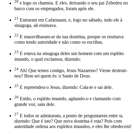
20
e logo os chamou. E eles, deixando o seu pai Zebedeu no
barco com os empregados, foram após ele.
21
Entraram em Cafarnaum, e, logo no sábado, indo ele à
sinagoga, ali ensinava.
22
E maravilharam-se da sua doutrina, porque os ensinava
como tendo autoridade e não como os escribas.
23
E estava na sinagoga deles um homem com um espírito
imundo, o qual exclamou, dizendo:
24
Ah! Que temos contigo, Jesus Nazareno? Vieste destruir-
nos? Bem sei quem és: o Santo de Deus.
25
E repreendeu-o Jesus, dizendo: Cala-te e sai dele.
26
Então, o espírito imundo, agitando-o e clamando com
grande voz, saiu dele.
27
E todos se admiraram, a ponto de perguntarem entre si,
dizendo: Que é isto? Que nova doutrina é esta? Pois com
autoridade ordena aos espíritos imundos, e eles lhe obedecem!