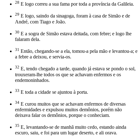
28
E logo correu a sua fama por toda a província da Galileia.
29
E logo, saindo da sinagoga, foram à casa de Simão e de
André, com Tiago e João.
30
E a sogra de Simão estava deitada, com febre; e logo lhe
falaram dela.
31
Então, chegando-se a ela, tomou-a pela mão e levantou-a; e
a febre a deixou, e servia-os.
32
E, tendo chegado a tarde, quando já estava se pondo o sol,
trouxeram-lhe todos os que se achavam enfermos e os
endemoninhados.
33
E toda a cidade se ajuntou à porta.
34
E curou muitos que se achavam enfermos de diversas
enfermidades e expulsou muitos demônios, porém não
deixava falar os demônios, porque o conheciam.
35
E, levantando-se de manhã muito cedo, estando ainda
escuro, saiu, e foi para um lugar deserto, e ali orava.