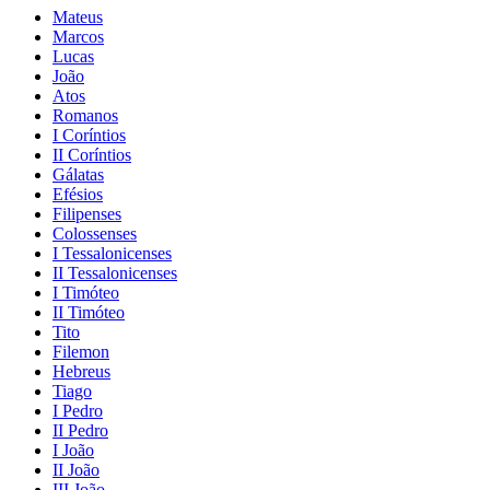
Mateus
Marcos
Lucas
João
Atos
Romanos
I Coríntios
II Coríntios
Gálatas
Efésios
Filipenses
Colossenses
I Tessalonicenses
II Tessalonicenses
I Timóteo
II Timóteo
Tito
Filemon
Hebreus
Tiago
I Pedro
II Pedro
I João
II João
III João