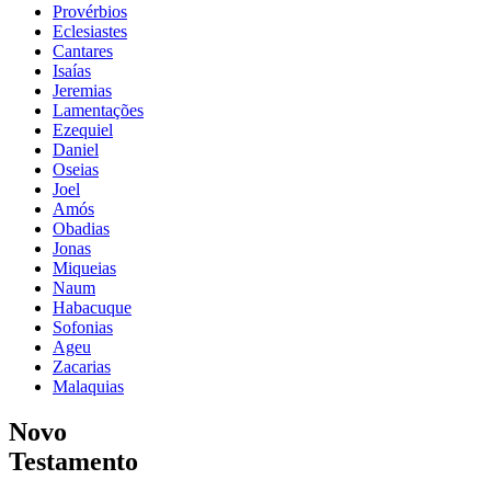
Provérbios
Eclesiastes
Cantares
Isaías
Jeremias
Lamentações
Ezequiel
Daniel
Oseias
Joel
Amós
Obadias
Jonas
Miqueias
Naum
Habacuque
Sofonias
Ageu
Zacarias
Malaquias
Novo
Testamento