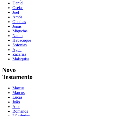
Daniel
Oseias
Joel
Amós
Obadias
Jonas
Miqueias
Naum
Habacuque
Sofonias
Ageu
Zacarias
Malaquias
Novo
Testamento
Mateus
Marcos
Lucas
João
Atos
Romanos
I Coríntios