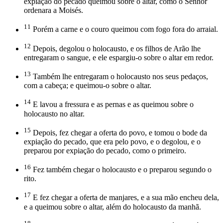
expiação do pecado queimou sobre o altar, como o Senhor
ordenara a Moisés.
11
Porém a carne e o couro queimou com fogo fora do arraial.
12
Depois, degolou o holocausto, e os filhos de Arão lhe
entregaram o sangue, e ele espargiu-o sobre o altar em redor.
13
Também lhe entregaram o holocausto nos seus pedaços,
com a cabeça; e queimou-o sobre o altar.
14
E lavou a fressura e as pernas e as queimou sobre o
holocausto no altar.
15
Depois, fez chegar a oferta do povo, e tomou o bode da
expiação do pecado, que era pelo povo, e o degolou, e o
preparou por expiação do pecado, como o primeiro.
16
Fez também chegar o holocausto e o preparou segundo o
rito.
17
E fez chegar a oferta de manjares, e a sua mão encheu dela,
e a queimou sobre o altar, além do holocausto da manhã.