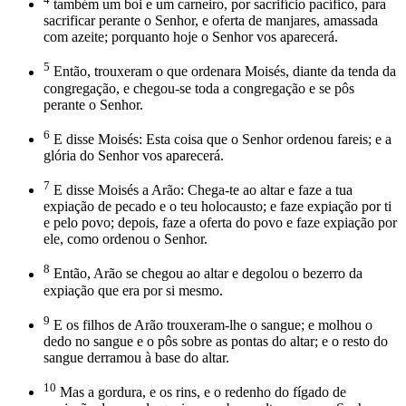
também um boi e um carneiro, por sacrifício pacífico, para
sacrificar perante o Senhor, e oferta de manjares, amassada
com azeite; porquanto hoje o Senhor vos aparecerá.
5
Então, trouxeram o que ordenara Moisés, diante da tenda da
congregação, e chegou-se toda a congregação e se pôs
perante o Senhor.
6
E disse Moisés: Esta coisa que o Senhor ordenou fareis; e a
glória do Senhor vos aparecerá.
7
E disse Moisés a Arão: Chega-te ao altar e faze a tua
expiação de pecado e o teu holocausto; e faze expiação por ti
e pelo povo; depois, faze a oferta do povo e faze expiação por
ele, como ordenou o Senhor.
8
Então, Arão se chegou ao altar e degolou o bezerro da
expiação que era por si mesmo.
9
E os filhos de Arão trouxeram-lhe o sangue; e molhou o
dedo no sangue e o pôs sobre as pontas do altar; e o resto do
sangue derramou à base do altar.
10
Mas a gordura, e os rins, e o redenho do fígado de