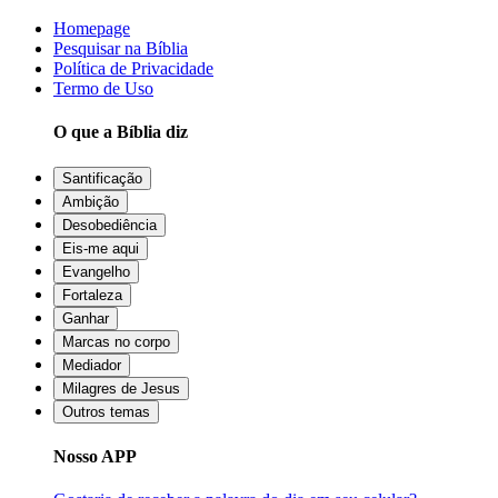
Homepage
Pesquisar na Bíblia
Política de Privacidade
Termo de Uso
O que a Bíblia diz
Santificação
Ambição
Desobediência
Eis-me aqui
Evangelho
Fortaleza
Ganhar
Marcas no corpo
Mediador
Milagres de Jesus
Outros temas
Nosso APP