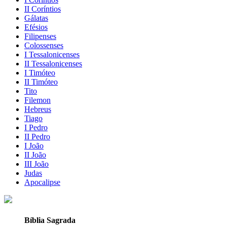
II Coríntios
Gálatas
Efésios
Filipenses
Colossenses
I Tessalonicenses
II Tessalonicenses
I Timóteo
II Timóteo
Tito
Filemon
Hebreus
Tiago
I Pedro
II Pedro
I João
II João
III João
Judas
Apocalipse
Bíblia Sagrada