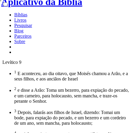
Bíblias
Livros
Pesquisar
Blog
Parceiros
Sobre
Levítico 9
1
E aconteceu, ao dia oitavo, que Moisés chamou a Arão, e a
seus filhos, e aos anciãos de Israel
2
e disse a Arão: Toma um bezerro, para expiação do pecado,
e um carneiro, para holocausto, sem mancha, e traze-os
perante o Senhor.
3
Depois, falarás aos filhos de Israel, dizendo: Tomai um
bode, para expiação do pecado, e um bezerro e um cordeiro
de um ano, sem mancha, para holocausto;
4