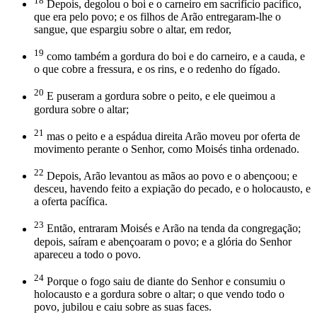
18
Depois, degolou o boi e o carneiro em sacrifício pacífico,
que era pelo povo; e os filhos de Arão entregaram-lhe o
sangue, que espargiu sobre o altar, em redor,
19
como também a gordura do boi e do carneiro, e a cauda, e
o que cobre a fressura, e os rins, e o redenho do fígado.
20
E puseram a gordura sobre o peito, e ele queimou a
gordura sobre o altar;
21
mas o peito e a espádua direita Arão moveu por oferta de
movimento perante o Senhor, como Moisés tinha ordenado.
22
Depois, Arão levantou as mãos ao povo e o abençoou; e
desceu, havendo feito a expiação do pecado, e o holocausto, e
a oferta pacífica.
23
Então, entraram Moisés e Arão na tenda da congregação;
depois, saíram e abençoaram o povo; e a glória do Senhor
apareceu a todo o povo.
24
Porque o fogo saiu de diante do Senhor e consumiu o
holocausto e a gordura sobre o altar; o que vendo todo o
povo, jubilou e caiu sobre as suas faces.