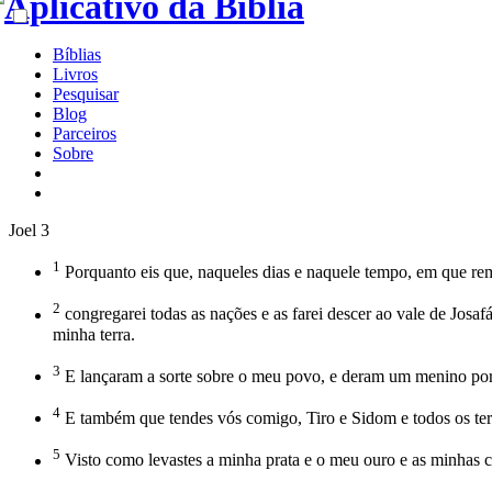
Bíblias
Livros
Pesquisar
Blog
Parceiros
Sobre
Joel 3
1
Porquanto eis que, naqueles dias e naquele tempo, em que rem
2
congregarei todas as nações e as farei descer ao vale de Josaf
minha terra.
3
E lançaram a sorte sobre o meu povo, e deram um menino por
4
E também que tendes vós comigo, Tiro e Sidom e todos os term
5
Visto como levastes a minha prata e o meu ouro e as minhas c