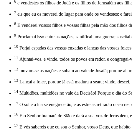
6
e vendestes os filhos de Judá e os filhos de Jerusalém aos filh
7
eis que eu os moverei do lugar para onde os vendestes; e farei
8
E venderei vossos filhos e vossas filhas pela mão dos filhos 
9
Proclamai isso entre as nações, santificai uma guerra; suscit
10
Forjai espadas das vossas enxadas e lanças das vossas foices;
11
Ajuntai-vos, e vinde, todos os povos em redor, e congregai-vos
12
movam-se as nações e subam ao vale de Josafá; porque ali me 
13
Lançai a foice, porque já está madura a seara; vinde, descei,
14
Multidões, multidões no vale da Decisão! Porque o dia do Se
15
O sol e a lua se enegrecerão, e as estrelas retirarão o seu resp
16
E o Senhor bramará de Sião e dará a sua voz de Jerusalém, e o
17
E vós sabereis que eu sou o Senhor, vosso Deus, que habito e