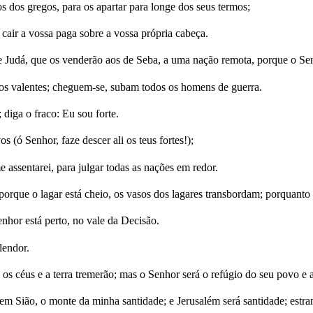
os dos gregos, para os apartar para longe dos seus termos;
 cair a vossa paga sobre a vossa própria cabeça.
de Judá, que os venderão aos de Seba, a uma nação remota, porque o Sen
ai os valentes; cheguem-se, subam todos os homens de guerra.
 diga o fraco: Eu sou forte.
 (ó Senhor, faze descer ali os teus fortes!);
assentarei, para julgar todas as nações em redor.
 porque o lagar está cheio, os vasos dos lagares transbordam; porquanto 
nhor está perto, no vale da Decisão.
lendor.
s céus e a terra tremerão; mas o Senhor será o refúgio do seu povo e a f
m Sião, o monte da minha santidade; e Jerusalém será santidade; estra