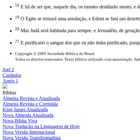
18
E há de ser que, naquele dia, os montes destilarão mosto, e d
19
O Egito se tornará uma assolação, e Edom se fará um deserto 
20
Mas Judá será habitada para sempre, e Jerusalém, de geraçã
21
E purificarei o sangue dos que eu não tinha purificado, porq
Copyright © 2009 Sociedade Bíblica do Brasil.
Todos os direitos reservados. Texto bíblico utilizado com autorização. Sa
Joel 2
Capítulos
Amós 1
Bíblias
Almeira Revista e Atualizada
Almeira Revista e Corrigida
King James Atualizada
Nova Almeida Atualizada
Nova Bíblia Viva
Nova Tradução na Linguagem de Hoje
Nova Versão Internacional
Nova Versão Transformadora