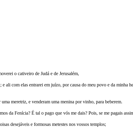
overei o cativeiro de Judá e de Jerusalém,
á; e ali com elas entrarei em juízo, por causa do meu povo e da minha he
 uma meretriz, e venderam uma menina por vinho, para beberem.
os da Fenícia? É tal o pago que vós me dais? Pois, se me pagais assim,
oisas desejáveis e formosas metestes nos vossos templos;