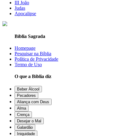
III João
Judas
Apocalipse
Bíblia Sagrada
Homepage
Pesquisar na Bíblia
Política de Privacidade
Termo de Uso
O que a Bíblia diz
Beber Álcool
Pecadores
Aliança com Deus
Alma
Crença
Desejar o Mal
Galardão
Iniquidade