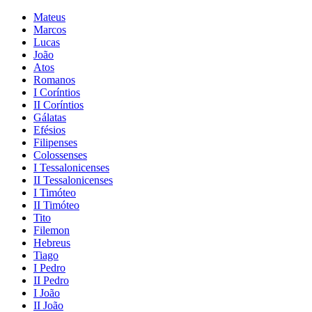
Mateus
Marcos
Lucas
João
Atos
Romanos
I Coríntios
II Coríntios
Gálatas
Efésios
Filipenses
Colossenses
I Tessalonicenses
II Tessalonicenses
I Timóteo
II Timóteo
Tito
Filemon
Hebreus
Tiago
I Pedro
II Pedro
I João
II João