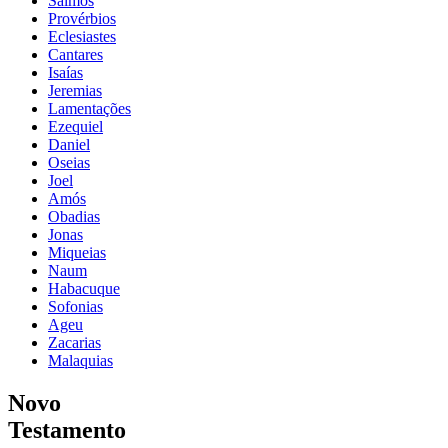
Salmos
Provérbios
Eclesiastes
Cantares
Isaías
Jeremias
Lamentações
Ezequiel
Daniel
Oseias
Joel
Amós
Obadias
Jonas
Miqueias
Naum
Habacuque
Sofonias
Ageu
Zacarias
Malaquias
Novo
Testamento