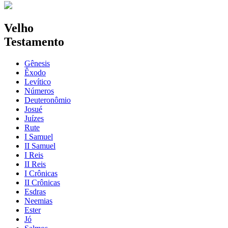
Velho
Testamento
Gênesis
Êxodo
Levítico
Números
Deuteronômio
Josué
Juízes
Rute
I Samuel
II Samuel
I Reis
II Reis
I Crônicas
II Crônicas
Esdras
Neemias
Ester
Jó