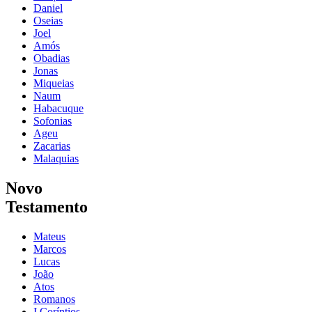
Daniel
Oseias
Joel
Amós
Obadias
Jonas
Miqueias
Naum
Habacuque
Sofonias
Ageu
Zacarias
Malaquias
Novo
Testamento
Mateus
Marcos
Lucas
João
Atos
Romanos
I Coríntios