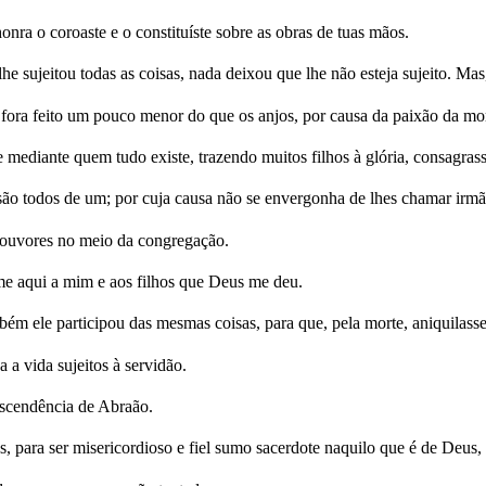
nra o coroaste e o constituíste sobre as obras de tuas mãos.
lhe sujeitou todas as coisas, nada deixou que lhe não esteja sujeito. Mas
fora feito um pouco menor do que os anjos, por causa da paixão da mort
ediante quem tudo existe, trazendo muitos filhos à glória, consagrasse,
 são todos de um; por cuja causa não se envergonha de lhes chamar irmã
 louvores no meio da congregação.
-me aqui a mim e aos filhos que Deus me deu.
ém ele participou das mesmas coisas, para que, pela morte, aniquilasse 
 a vida sujeitos à servidão.
escendência de Abraão.
, para ser misericordioso e fiel sumo sacerdote naquilo que é de Deus,