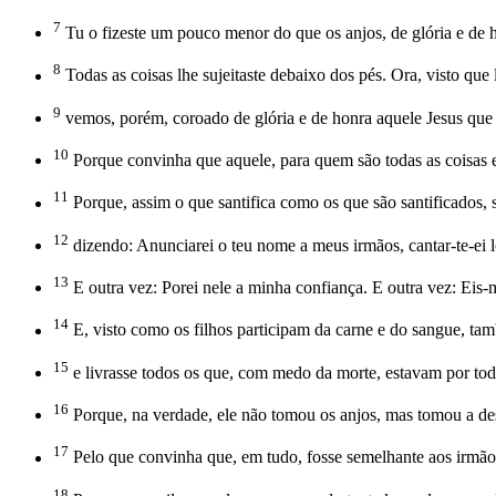
7
Tu o fizeste um pouco menor do que os anjos, de glória e de ho
8
Todas as coisas lhe sujeitaste debaixo dos pés. Ora, visto que 
9
vemos, porém, coroado de glória e de honra aquele Jesus que 
10
Porque convinha que aquele, para quem são todas as coisas e m
11
Porque, assim o que santifica como os que são santificados,
12
dizendo: Anunciarei o teu nome a meus irmãos, cantar-te-ei
13
E outra vez: Porei nele a minha confiança. E outra vez: Eis
14
E, visto como os filhos participam da carne e do sangue, tamb
15
e livrasse todos os que, com medo da morte, estavam por toda
16
Porque, na verdade, ele não tomou os anjos, mas tomou a d
17
Pelo que convinha que, em tudo, fosse semelhante aos irmãos
18