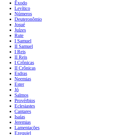
Êxodo
Levítico
Números
Deuteronômio
Josué
Juízes
Rute
I Samuel
II Samuel
I Reis
II Reis
I Crônicas
II Crônicas
Esdras
Neemias
Ester
Jó
Salmos
Provérbios
Eclesiastes
Cantares
Isaías
Jeremias
Lamentações
Ezequiel