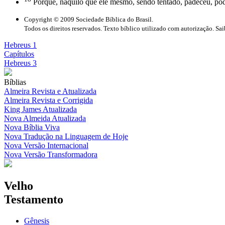
Porque, naquilo que ele mesmo, sendo tentado, padeceu, pode
Copyright © 2009 Sociedade Bíblica do Brasil.
Todos os direitos reservados. Texto bíblico utilizado com autorização. Sa
Hebreus 1
Capítulos
Hebreus 3
Bíblias
Almeira Revista e Atualizada
Almeira Revista e Corrigida
King James Atualizada
Nova Almeida Atualizada
Nova Bíblia Viva
Nova Tradução na Linguagem de Hoje
Nova Versão Internacional
Nova Versão Transformadora
Velho
Testamento
Gênesis