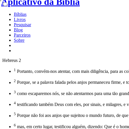
Bíblias
Livros
Pesquisar
Blog
Parceiros
Sobre
Hebreus 2
1
Portanto, convém-nos atentar, com mais diligência, para as c
2
Porque, se a palavra falada pelos anjos permaneceu firme, e to
3
como escaparemos nós, se não atentarmos para uma tão grande 
4
testificando também Deus com eles, por sinais, e milagres, e v
5
Porque não foi aos anjos que sujeitou o mundo futuro, de que
6
mas, em certo lugar, testificou alguém, dizendo: Que é o hom