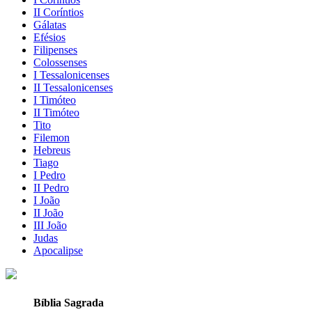
II Coríntios
Gálatas
Efésios
Filipenses
Colossenses
I Tessalonicenses
II Tessalonicenses
I Timóteo
II Timóteo
Tito
Filemon
Hebreus
Tiago
I Pedro
II Pedro
I João
II João
III João
Judas
Apocalipse
Bíblia Sagrada