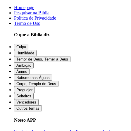
Homepage
Pesquisar na Bíblia
Política de Privacidade
Termo de Uso
O que a Bíblia diz
Culpa
Humildade
Temor de Deus, Temer a Deus
Ambição
Ânimo
Batismo nas Águas
Corpo, Templo de Deus
Praguejar
Solteiros
Vencedores
Outros temas
Nosso APP