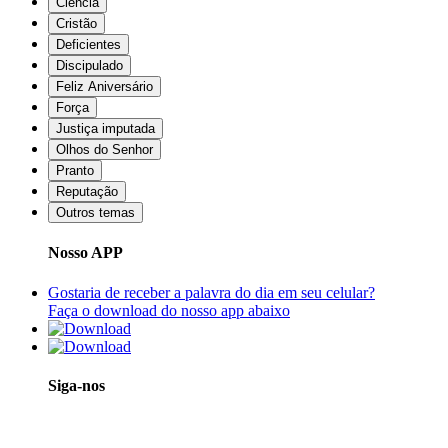
Ciência
Cristão
Deficientes
Discipulado
Feliz Aniversário
Força
Justiça imputada
Olhos do Senhor
Pranto
Reputação
Outros temas
Nosso APP
Gostaria de receber a palavra do dia em seu celular?
Faça o download do nosso app abaixo
Siga-nos