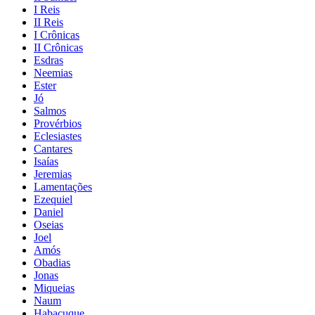
I Reis
II Reis
I Crônicas
II Crônicas
Esdras
Neemias
Ester
Jó
Salmos
Provérbios
Eclesiastes
Cantares
Isaías
Jeremias
Lamentações
Ezequiel
Daniel
Oseias
Joel
Amós
Obadias
Jonas
Miqueias
Naum
Habacuque