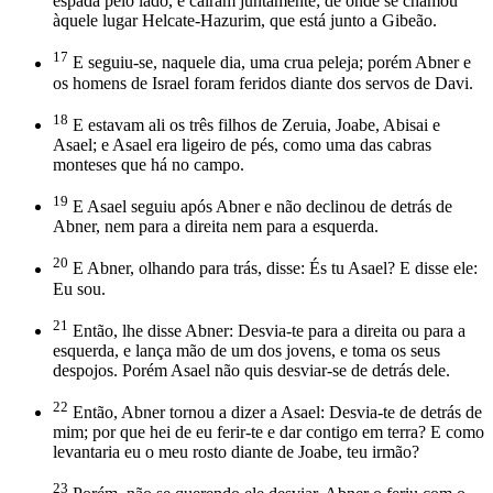
espada pelo lado, e caíram juntamente; de onde se chamou
àquele lugar Helcate-Hazurim, que está junto a Gibeão.
17
E seguiu-se, naquele dia, uma crua peleja; porém Abner e
os homens de Israel foram feridos diante dos servos de Davi.
18
E estavam ali os três filhos de Zeruia, Joabe, Abisai e
Asael; e Asael era ligeiro de pés, como uma das cabras
monteses que há no campo.
19
E Asael seguiu após Abner e não declinou de detrás de
Abner, nem para a direita nem para a esquerda.
20
E Abner, olhando para trás, disse: És tu Asael? E disse ele:
Eu sou.
21
Então, lhe disse Abner: Desvia-te para a direita ou para a
esquerda, e lança mão de um dos jovens, e toma os seus
despojos. Porém Asael não quis desviar-se de detrás dele.
22
Então, Abner tornou a dizer a Asael: Desvia-te de detrás de
mim; por que hei de eu ferir-te e dar contigo em terra? E como
levantaria eu o meu rosto diante de Joabe, teu irmão?
23