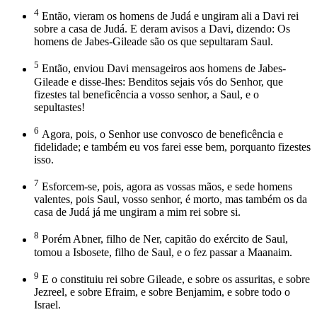
4
Então, vieram os homens de Judá e ungiram ali a Davi rei
sobre a casa de Judá. E deram avisos a Davi, dizendo: Os
homens de Jabes-Gileade são os que sepultaram Saul.
5
Então, enviou Davi mensageiros aos homens de Jabes-
Gileade e disse-lhes: Benditos sejais vós do Senhor, que
fizestes tal beneficência a vosso senhor, a Saul, e o
sepultastes!
6
Agora, pois, o Senhor use convosco de beneficência e
fidelidade; e também eu vos farei esse bem, porquanto fizestes
isso.
7
Esforcem-se, pois, agora as vossas mãos, e sede homens
valentes, pois Saul, vosso senhor, é morto, mas também os da
casa de Judá já me ungiram a mim rei sobre si.
8
Porém Abner, filho de Ner, capitão do exército de Saul,
tomou a Isbosete, filho de Saul, e o fez passar a Maanaim.
9
E o constituiu rei sobre Gileade, e sobre os assuritas, e sobre
Jezreel, e sobre Efraim, e sobre Benjamim, e sobre todo o
Israel.