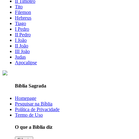
II Timóteo
Tito
Filemon
Hebreus
Tiago
I Pedro
II Pedro
I João
II João
III João
Judas
Apocalipse
Bíblia Sagrada
Homepage
Pesquisar na Bíblia
Política de Privacidade
Termo de Uso
O que a Bíblia diz