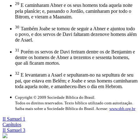
29
E caminharam Abner e os seus homens toda aquela noite
pela planície; e, passando o Jordão, caminharam por todo o
Bitrom, e vieram a Maanaim.
30
Também Joabe se tornou de seguir a Abner e ajuntou todo
o povo, e dos servos de Davi faltaram dezenove homens além
de Asael.
31
Porém os servos de Davi feriram dentre os de Benjamim e
dentre os homens de Abner a trezentos e sessenta homens,
que ali ficaram mortos.
32
E levantaram a Asael e sepultaram-no na sepultura de seu
pai, que estava em Belém; e Joabe e seus homens caminharam
toda aquela noite, e amanheceu-lhes o dia em Hebrom.
Copyright © 2009 Sociedade Bíblica do Brasil.
Todos os direitos reservados. Texto bíblico utilizado com autorização.
Saiba mais sobre a Sociedade Bíblica do Brasil. Acesse:
www.sbb.org.br
II Samuel 1
Capítulos
II Samuel 3