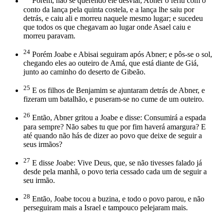
Porém, não se querendo ele desviar, Abner o feriu com o
conto da lança pela quinta costela, e a lança lhe saiu por
detrás, e caiu ali e morreu naquele mesmo lugar; e sucedeu
que todos os que chegavam ao lugar onde Asael caiu e
morreu paravam.
24
Porém Joabe e Abisai seguiram após Abner; e pôs-se o sol,
chegando eles ao outeiro de Amá, que está diante de Giá,
junto ao caminho do deserto de Gibeão.
25
E os filhos de Benjamim se ajuntaram detrás de Abner, e
fizeram um batalhão, e puseram-se no cume de um outeiro.
26
Então, Abner gritou a Joabe e disse: Consumirá a espada
para sempre? Não sabes tu que por fim haverá amargura? E
até quando não hás de dizer ao povo que deixe de seguir a
seus irmãos?
27
E disse Joabe: Vive Deus, que, se não tivesses falado já
desde pela manhã, o povo teria cessado cada um de seguir a
seu irmão.
28
Então, Joabe tocou a buzina, e todo o povo parou, e não
perseguiram mais a Israel e tampouco pelejaram mais.