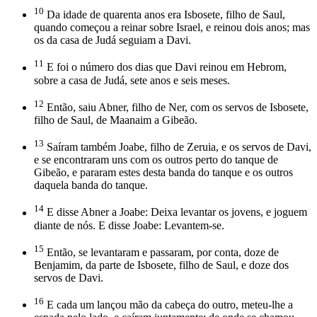
10
Da idade de quarenta anos era Isbosete, filho de Saul,
quando começou a reinar sobre Israel, e reinou dois anos; mas
os da casa de Judá seguiam a Davi.
11
E foi o número dos dias que Davi reinou em Hebrom,
sobre a casa de Judá, sete anos e seis meses.
12
Então, saiu Abner, filho de Ner, com os servos de Isbosete,
filho de Saul, de Maanaim a Gibeão.
13
Saíram também Joabe, filho de Zeruia, e os servos de Davi,
e se encontraram uns com os outros perto do tanque de
Gibeão, e pararam estes desta banda do tanque e os outros
daquela banda do tanque.
14
E disse Abner a Joabe: Deixa levantar os jovens, e joguem
diante de nós. E disse Joabe: Levantem-se.
15
Então, se levantaram e passaram, por conta, doze de
Benjamim, da parte de Isbosete, filho de Saul, e doze dos
servos de Davi.
16
E cada um lançou mão da cabeça do outro, meteu-lhe a