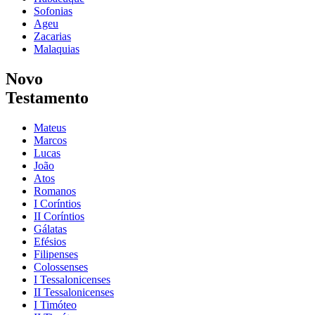
Sofonias
Ageu
Zacarias
Malaquias
Novo
Testamento
Mateus
Marcos
Lucas
João
Atos
Romanos
I Coríntios
II Coríntios
Gálatas
Efésios
Filipenses
Colossenses
I Tessalonicenses
II Tessalonicenses
I Timóteo