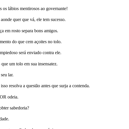
 os lábios mentirosos ao governante!
 aonde quer que vá, ele tem sucesso.
a em rosto separa bons amigos.
ento do que cem açoites no tolo.
mpiedoso será enviado contra ele.
 que um tolo em sua insensatez.
seu lar.
so resolva a questão antes que surja a contenda.
HOR odeia.
obter sabedoria?
dade.