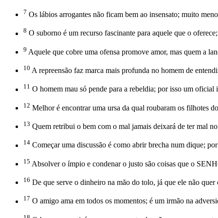
7
Os lábios arrogantes não ficam bem ao insensato; muito menos
8
O suborno é um recurso fascinante para aquele que o oferece;
9
Aquele que cobre uma ofensa promove amor, mas quem a lanç
10
A repreensão faz marca mais profunda no homem de entendim
11
O homem mau só pende para a rebeldia; por isso um oficial i
12
Melhor é encontrar uma ursa da qual roubaram os filhotes do
13
Quem retribui o bem com o mal jamais deixará de ter mal no 
14
Começar uma discussão é como abrir brecha num dique; por is
15
Absolver o ímpio e condenar o justo são coisas que o SEN
16
De que serve o dinheiro na mão do tolo, já que ele não quer 
17
O amigo ama em todos os momentos; é um irmão na adversi
18