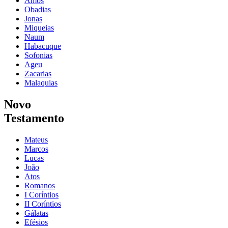
Amós
Obadias
Jonas
Miqueias
Naum
Habacuque
Sofonias
Ageu
Zacarias
Malaquias
Novo
Testamento
Mateus
Marcos
Lucas
João
Atos
Romanos
I Coríntios
II Coríntios
Gálatas
Efésios