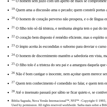
O homem sem juízo com um aperto de mãos se compromete e 
19
Quem ama a discussão ama o pecado; quem constrói portas al
20
O homem de coração perverso não prospera, e o de língua en
21
O filho tolo só dá tristeza, e nenhuma alegria tem o pai do in
22
O coração bem disposto é remédio eficiente, mas o espírito o
23
O ímpio aceita às escondidas o suborno para desviar o curso 
24
O homem de discernimento mantém a sabedoria em vista, mas 
25
O filho tolo é a tristeza do seu pai e a amargura daquela que 
26
Não é bom castigar o inocente, nem açoitar quem merece se
27
Quem tem conhecimento é comedido no falar, e quem tem ent
28
Até o insensato passará por sábio se ficar quieto e, se contiv
Biblia Sagrada, Nova Versão Internacional™, NVI™ - Copyright © 1993, 
Used by permission. All rights reserved worldwide. Saiba mais sobre a Bib