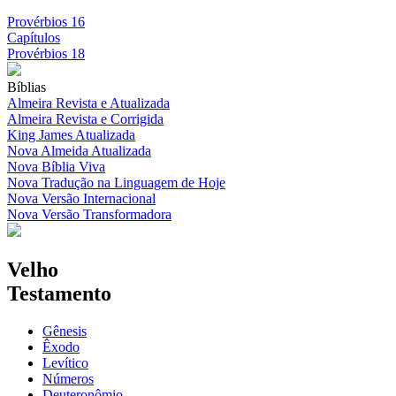
Provérbios 16
Capítulos
Provérbios 18
Bíblias
Almeira Revista e Atualizada
Almeira Revista e Corrigida
King James Atualizada
Nova Almeida Atualizada
Nova Bíblia Viva
Nova Tradução na Linguagem de Hoje
Nova Versão Internacional
Nova Versão Transformadora
Velho
Testamento
Gênesis
Êxodo
Levítico
Números
Deuteronômio