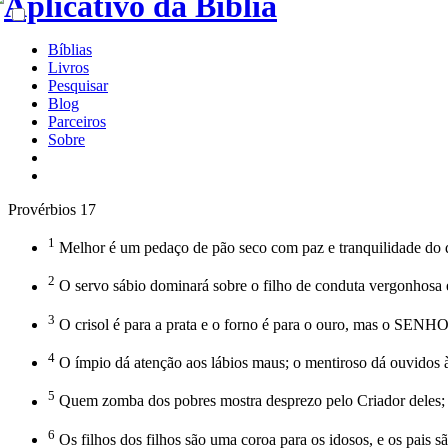
Bíblias
Livros
Pesquisar
Blog
Parceiros
Sobre
Provérbios 17
1
Melhor é um pedaço de pão seco com paz e tranquilidade do q
2
O servo sábio dominará sobre o filho de conduta vergonhosa 
3
O crisol é para a prata e o forno é para o ouro, mas o SENH
4
O ímpio dá atenção aos lábios maus; o mentiroso dá ouvidos à
5
Quem zomba dos pobres mostra desprezo pelo Criador deles; q
6
Os filhos dos filhos são uma coroa para os idosos, e os pais sã