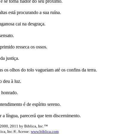
se torna fiador do seu próximo.
tas está procurando a sua ruína.
ganosa cai na desgraça.
sensato.
primido resseca os ossos.
da justiça.
os olhos do tolo vagueiam até os confins da terra.
o deu à luz.
r honrado.
endimento é de espírito sereno.
er a língua, parecerá que tem discernimento.
2000, 2011 by Biblica, Inc.™
lica, Inc.®. Acesse:
www.biblica.com