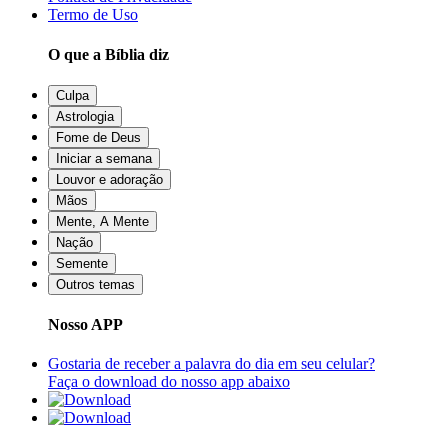
Termo de Uso
O que a Bíblia diz
Culpa
Astrologia
Fome de Deus
Iniciar a semana
Louvor e adoração
Mãos
Mente, A Mente
Nação
Semente
Outros temas
Nosso APP
Gostaria de receber a palavra do dia em seu celular?
Faça o download do nosso app abaixo