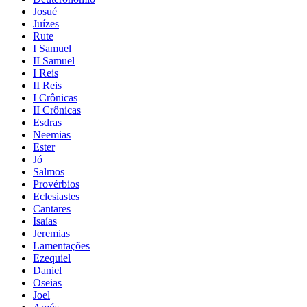
Josué
Juízes
Rute
I Samuel
II Samuel
I Reis
II Reis
I Crônicas
II Crônicas
Esdras
Neemias
Ester
Jó
Salmos
Provérbios
Eclesiastes
Cantares
Isaías
Jeremias
Lamentações
Ezequiel
Daniel
Oseias
Joel