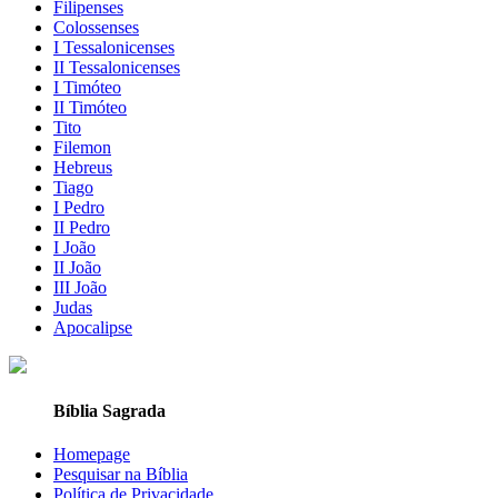
Filipenses
Colossenses
I Tessalonicenses
II Tessalonicenses
I Timóteo
II Timóteo
Tito
Filemon
Hebreus
Tiago
I Pedro
II Pedro
I João
II João
III João
Judas
Apocalipse
Bíblia Sagrada
Homepage
Pesquisar na Bíblia
Política de Privacidade