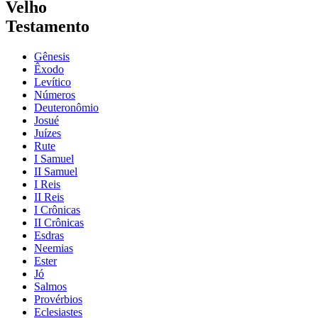
Velho
Testamento
Gênesis
Êxodo
Levítico
Números
Deuteronômio
Josué
Juízes
Rute
I Samuel
II Samuel
I Reis
II Reis
I Crônicas
II Crônicas
Esdras
Neemias
Ester
Jó
Salmos
Provérbios
Eclesiastes