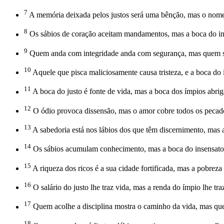
7
A memória deixada pelos justos será uma bênção, mas o nome
8
Os sábios de coração aceitam mandamentos, mas a boca do ins
9
Quem anda com integridade anda com segurança, mas quem seg
10
Aquele que pisca maliciosamente causa tristeza, e a boca do i
11
A boca do justo é fonte de vida, mas a boca dos ímpios abriga
12
O ódio provoca dissensão, mas o amor cobre todos os pecad
13
A sabedoria está nos lábios dos que têm discernimento, mas a
14
Os sábios acumulam conhecimento, mas a boca do insensato 
15
A riqueza dos ricos é a sua cidade fortificada, mas a pobreza 
16
O salário do justo lhe traz vida, mas a renda do ímpio lhe traz
17
Quem acolhe a disciplina mostra o caminho da vida, mas qu
18