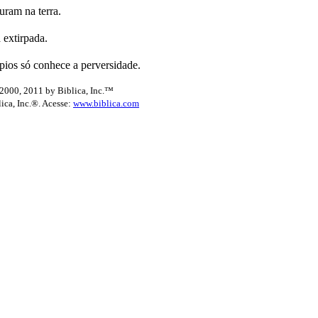
uram na terra.
 extirpada.
pios só conhece a perversidade.
2000, 2011 by Biblica, Inc.™
lica, Inc.®. Acesse:
www.biblica.com