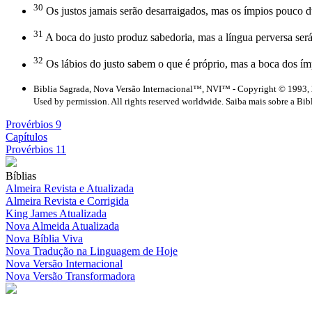
30
Os justos jamais serão desarraigados, mas os ímpios pouco d
31
A boca do justo produz sabedoria, mas a língua perversa será
32
Os lábios do justo sabem o que é próprio, mas a boca dos ím
Biblia Sagrada, Nova Versão Internacional™, NVI™ - Copyright © 1993, 
Used by permission. All rights reserved worldwide. Saiba mais sobre a Bib
Provérbios 9
Capítulos
Provérbios 11
Bíblias
Almeira Revista e Atualizada
Almeira Revista e Corrigida
King James Atualizada
Nova Almeida Atualizada
Nova Bíblia Viva
Nova Tradução na Linguagem de Hoje
Nova Versão Internacional
Nova Versão Transformadora