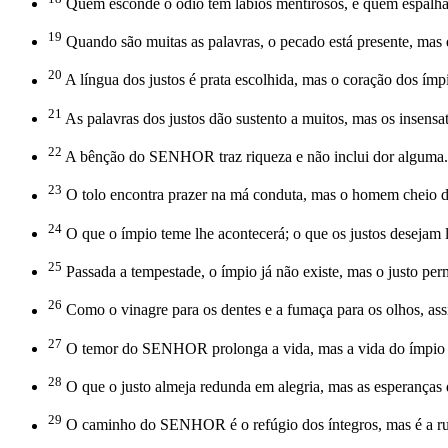
Quem esconde o ódio tem lábios mentirosos, e quem espalha 
19
Quando são muitas as palavras, o pecado está presente, mas 
20
A língua dos justos é prata escolhida, mas o coração dos ímp
21
As palavras dos justos dão sustento a muitos, mas os insensat
22
A bênção do SENHOR traz riqueza e não inclui dor alguma.
23
O tolo encontra prazer na má conduta, mas o homem cheio de
24
O que o ímpio teme lhe acontecerá; o que os justos desejam 
25
Passada a tempestade, o ímpio já não existe, mas o justo pe
26
Como o vinagre para os dentes e a fumaça para os olhos, ass
27
O temor do SENHOR prolonga a vida, mas a vida do ímpio 
28
O que o justo almeja redunda em alegria, mas as esperanças
29
O caminho do SENHOR é o refúgio dos íntegros, mas é a ruí