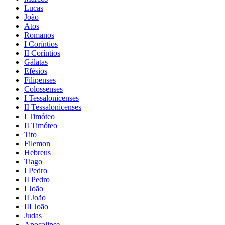
Lucas
João
Atos
Romanos
I Coríntios
II Coríntios
Gálatas
Efésios
Filipenses
Colossenses
I Tessalonicenses
II Tessalonicenses
I Timóteo
II Timóteo
Tito
Filemon
Hebreus
Tiago
I Pedro
II Pedro
I João
II João
III João
Judas
Apocalipse