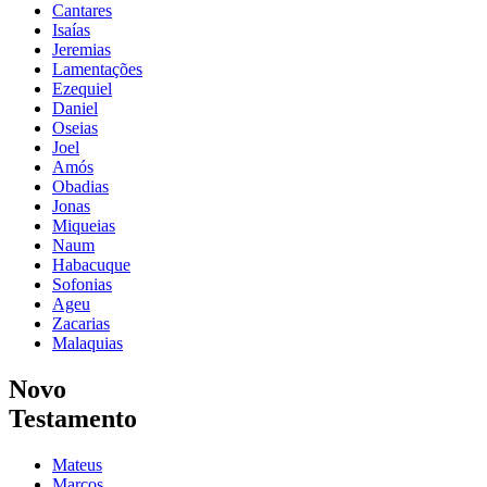
Cantares
Isaías
Jeremias
Lamentações
Ezequiel
Daniel
Oseias
Joel
Amós
Obadias
Jonas
Miqueias
Naum
Habacuque
Sofonias
Ageu
Zacarias
Malaquias
Novo
Testamento
Mateus
Marcos