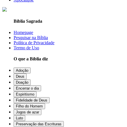
Bíblia Sagrada
Homepage
Pesquisar na Bíblia
Política de Privacidade
Termo de Uso
O que a Bíblia diz
Adoção
Deus
Doação
Encerrar o dia
Espiritismo
Fidelidade de Deus
Filho do Homem
Jogos de azar
Luto
Preservação das Escrituras