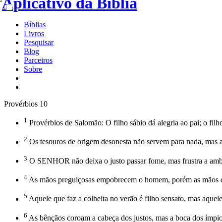
Bíblias
Livros
Pesquisar
Blog
Parceiros
Sobre
Provérbios 10
1
Provérbios de Salomão: O filho sábio dá alegria ao pai; o filho
2
Os tesouros de origem desonesta não servem para nada, mas a 
3
O SENHOR não deixa o justo passar fome, mas frustra a amb
4
As mãos preguiçosas empobrecem o homem, porém as mãos dil
5
Aquele que faz a colheita no verão é filho sensato, mas aquel
6
As bênçãos coroam a cabeça dos justos, mas a boca dos ímpios