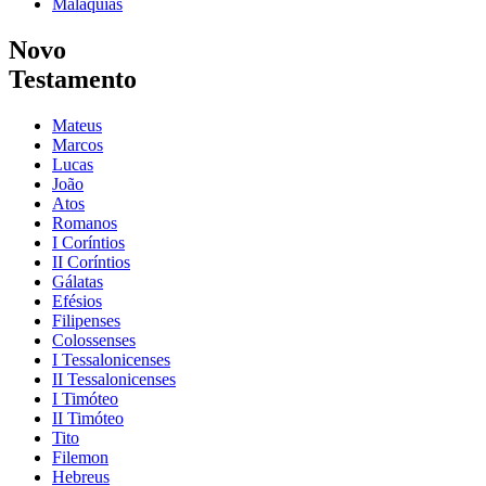
Malaquias
Novo
Testamento
Mateus
Marcos
Lucas
João
Atos
Romanos
I Coríntios
II Coríntios
Gálatas
Efésios
Filipenses
Colossenses
I Tessalonicenses
II Tessalonicenses
I Timóteo
II Timóteo
Tito
Filemon
Hebreus