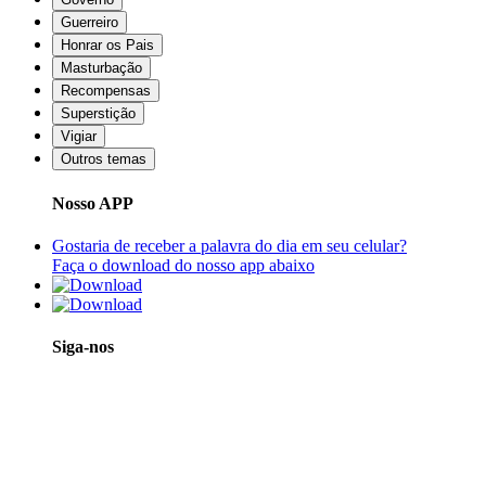
Guerreiro
Honrar os Pais
Masturbação
Recompensas
Superstição
Vigiar
Outros temas
Nosso APP
Gostaria de receber a palavra do dia em seu celular?
Faça o download do nosso app abaixo
Siga-nos