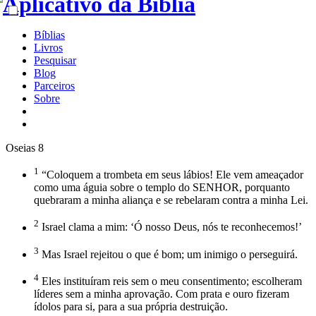
Bíblias
Livros
Pesquisar
Blog
Parceiros
Sobre
Oseias 8
1
“Coloquem a trombeta em seus lábios! Ele vem ameaçador
como uma águia sobre o templo do SENHOR, porquanto
quebraram a minha aliança e se rebelaram contra a minha Lei.
2
Israel clama a mim: ‘Ó nosso Deus, nós te reconhecemos!’
3
Mas Israel rejeitou o que é bom; um inimigo o perseguirá.
4
Eles instituíram reis sem o meu consentimento; escolheram
líderes sem a minha aprovação. Com prata e ouro fizeram
ídolos para si, para a sua própria destruição.