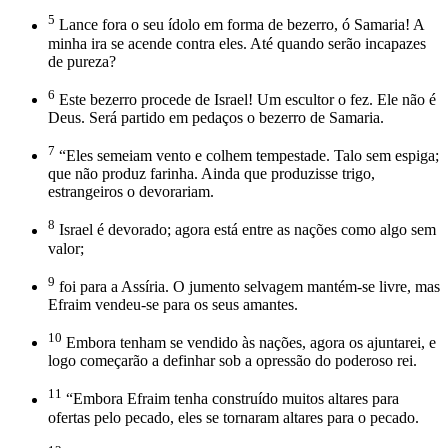
5
Lance fora o seu ídolo em forma de bezerro, ó Samaria! A
minha ira se acende contra eles. Até quando serão incapazes
de pureza?
6
Este bezerro procede de Israel! Um escultor o fez. Ele não é
Deus. Será partido em pedaços o bezerro de Samaria.
7
“Eles semeiam vento e colhem tempestade. Talo sem espiga;
que não produz farinha. Ainda que produzisse trigo,
estrangeiros o devorariam.
8
Israel é devorado; agora está entre as nações como algo sem
valor;
9
foi para a Assíria. O jumento selvagem mantém-se livre, mas
Efraim vendeu-se para os seus amantes.
10
Embora tenham se vendido às nações, agora os ajuntarei, e
logo começarão a definhar sob a opressão do poderoso rei.
11
“Embora Efraim tenha construído muitos altares para
ofertas pelo pecado, eles se tornaram altares para o pecado.