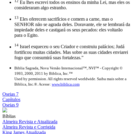
12
Eu lhes escrevi todos os ensinos da minha Lei, mas eles os
consideraram algo estranho.
13
Eles oferecem sacrifícios e comem a carne, mas o
SENHOR não se agrada deles. Doravante, ele se lembrará da
impiedade deles e castigará os seus pecados: eles voltarão
para o Egito.
14
Israel esqueceu o seu Criador e construiu palácios; Judá
fortificou muitas cidades. Mas sobre as suas cidades enviarei
fogo que consumirá suas fortalezas.”
Biblia Sagrada, Nova Versão Internacional™, NVI™ - Copyright ©
1993, 2000, 2011 by Biblica, Inc.™
Used by permission. All rights reserved worldwide. Saiba mais sobre a
Biblica, Inc.®. Acesse:
www.biblica.com
Oseias 7
Capítulos
Oseias 9
Bíblias
Almeira Revista e Atualizada
Almeira Revista e Corrigida
King James Atualizada