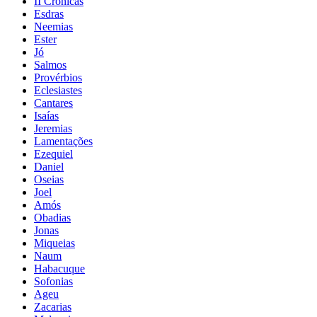
II Crônicas
Esdras
Neemias
Ester
Jó
Salmos
Provérbios
Eclesiastes
Cantares
Isaías
Jeremias
Lamentações
Ezequiel
Daniel
Oseias
Joel
Amós
Obadias
Jonas
Miqueias
Naum
Habacuque
Sofonias
Ageu
Zacarias