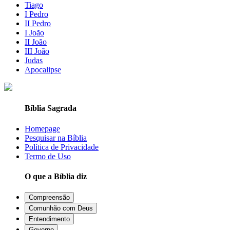
Tiago
I Pedro
II Pedro
I João
II João
III João
Judas
Apocalipse
Bíblia Sagrada
Homepage
Pesquisar na Bíblia
Política de Privacidade
Termo de Uso
O que a Bíblia diz
Compreensão
Comunhão com Deus
Entendimento
Governo