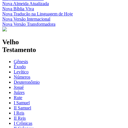
Nova Almeida Atualizada
Nova Bíblia Viva
Nova Tradução na Linguagem de Hoje
Nova Versão Internacional
Nova Versão Transformadora
Velho
Testamento
Gênesis
Êxodo
Levítico
Números
Deuteronômio
Josué
Juízes
Rute
I Samuel
II Samuel
I Reis
II Reis
I Crônicas