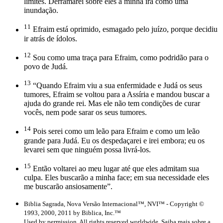
limites. Derramarei sobre eles a minha ira como uma
inundação.
11
Efraim está oprimido, esmagado pelo juízo, porque decidiu
ir atrás de ídolos.
12
Sou como uma traça para Efraim, como podridão para o
povo de Judá.
13
“Quando Efraim viu a sua enfermidade e Judá os seus
tumores, Efraim se voltou para a Assíria e mandou buscar a
ajuda do grande rei. Mas ele não tem condições de curar
vocês, nem pode sarar os seus tumores.
14
Pois serei como um leão para Efraim e como um leão
grande para Judá. Eu os despedaçarei e irei embora; eu os
levarei sem que ninguém possa livrá-los.
15
Então voltarei ao meu lugar até que eles admitam sua
culpa. Eles buscarão a minha face; em sua necessidade eles
me buscarão ansiosamente”.
Biblia Sagrada, Nova Versão Internacional™, NVI™ - Copyright ©
1993, 2000, 2011 by Biblica, Inc.™
Used by permission. All rights reserved worldwide. Saiba mais sobre a