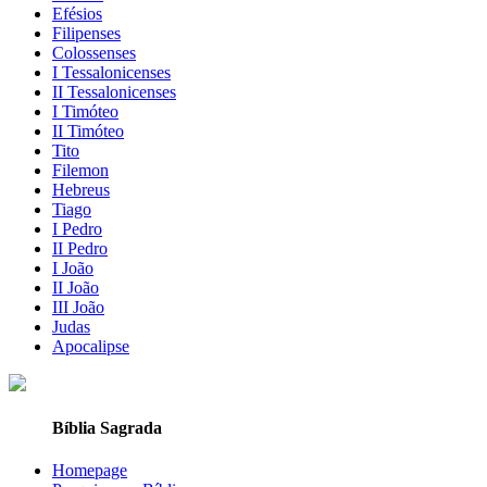
Efésios
Filipenses
Colossenses
I Tessalonicenses
II Tessalonicenses
I Timóteo
II Timóteo
Tito
Filemon
Hebreus
Tiago
I Pedro
II Pedro
I João
II João
III João
Judas
Apocalipse
Bíblia Sagrada
Homepage