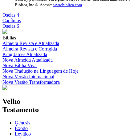
Biblica, Inc.®. Acesse:
www.biblica.com
Oseias 4
Capítulos
Oseias 6
Bíblias
Almeira Revista e Atualizada
Almeira Revista e Corrigida
King James Atualizada
Nova Almeida Atualizada
Nova Bíblia Viva
Nova Tradução na Linguagem de Hoje
Nova Versão Internacional
Nova Versão Transformadora
Velho
Testamento
Gênesis
Êxodo
Levítico