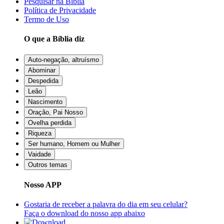
Pesquisar na Bíblia
Política de Privacidade
Termo de Uso
O que a Bíblia diz
Auto-negação, altruísmo
Abominar
Despedida
Leão
Nascimento
Oração, Pai Nosso
Ovelha perdida
Riqueza
Ser humano, Homem ou Mulher
Vaidade
Outros temas
Nosso APP
Gostaria de receber a palavra do dia em seu celular?
Faça o download do nosso app abaixo