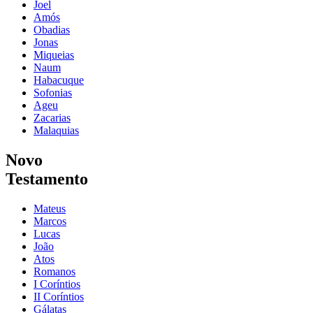
Joel
Amós
Obadias
Jonas
Miqueias
Naum
Habacuque
Sofonias
Ageu
Zacarias
Malaquias
Novo
Testamento
Mateus
Marcos
Lucas
João
Atos
Romanos
I Coríntios
II Coríntios
Gálatas