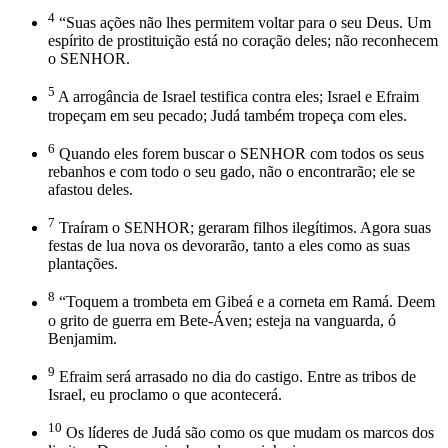
4
“Suas ações não lhes permitem voltar para o seu Deus. Um
espírito de prostituição está no coração deles; não reconhecem
o SENHOR.
5
A arrogância de Israel testifica contra eles; Israel e Efraim
tropeçam em seu pecado; Judá também tropeça com eles.
6
Quando eles forem buscar o SENHOR com todos os seus
rebanhos e com todo o seu gado, não o encontrarão; ele se
afastou deles.
7
Traíram o SENHOR; geraram filhos ilegítimos. Agora suas
festas de lua nova os devorarão, tanto a eles como as suas
plantações.
8
“Toquem a trombeta em Gibeá e a corneta em Ramá. Deem
o grito de guerra em Bete-Áven; esteja na vanguarda, ó
Benjamim.
9
Efraim será arrasado no dia do castigo. Entre as tribos de
Israel, eu proclamo o que acontecerá.
10
Os líderes de Judá são como os que mudam os marcos dos