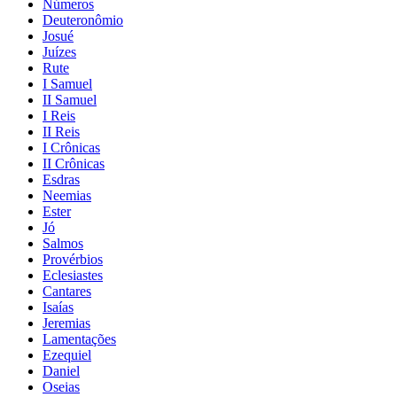
Números
Deuteronômio
Josué
Juízes
Rute
I Samuel
II Samuel
I Reis
II Reis
I Crônicas
II Crônicas
Esdras
Neemias
Ester
Jó
Salmos
Provérbios
Eclesiastes
Cantares
Isaías
Jeremias
Lamentações
Ezequiel
Daniel
Oseias