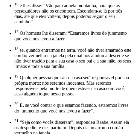
16
e lhes disse: “Vão para aquela montanha, para que os
perseguidores não os encontrem. Escondam-se lá por três
dias, até que eles voltem; depois poderão seguir o seu
caminho”.
17
Os homens lhe disseram: “Estaremos livres do juramento
que você nos levou a fazer
18
se, quando entrarmos na terra, você não tiver amarrado este
cordão vermelho na janela pela qual nos ajudou a descer e se
não tiver trazido para a sua casa o seu pai e a sua mãe, os seus
irmãos e toda a sua família.
19
Qualquer pessoa que sair da casa será responsável por sua
própria morte; nós seremos inocentes. Mas seremos
responsáveis pela morte de quem estiver na casa com você,
caso alguém toque nessa pessoa.
20
E, se você contar o que estamos fazendo, estaremos livres
do juramento que você nos levou a fazer”.
21
“Seja como vocês disseram”, respondeu Raabe. Assim ela
os despediu, e eles partiram. Depois ela amarrou o cordão
vermelho na janela.