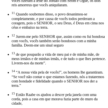
vocês fizeram a leste do Jordão com Seom e Ogue, os dois
reis amorreus que vocês aniquilaram.
11
Quando soubemos disso, o povo desanimou-se
completamente, e por causa de vocês todos perderam a
coragem, pois o SENHOR, o seu Deus, é Deus em cima nos
céus e embaixo na terra.
12
Jurem-me pelo SENHOR que, assim como eu fui bondosa
com vocês, vocês também serão bondosos com a minha
família. Deem-me um sinal seguro
13
de que pouparão a vida de meu pai e de minha mãe, de
meus irmãos e de minhas irmãs, e de tudo o que lhes pertence.
Livrem-nos da morte”.
14
“A nossa vida pela de vocês!”, os homens lhe garantiram.
“Se você não contar o que estamos fazendo, nós a trataremos
com bondade e fidelidade quando o SENHOR nos der a
terra.”
15
Então Raabe os ajudou a descer pela janela com uma
corda, pois a casa em que morava fazia parte do muro da
cidade,