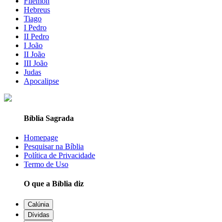
Filemon
Hebreus
Tiago
I Pedro
II Pedro
I João
II João
III João
Judas
Apocalipse
Bíblia Sagrada
Homepage
Pesquisar na Bíblia
Política de Privacidade
Termo de Uso
O que a Bíblia diz
Calúnia
Dívidas