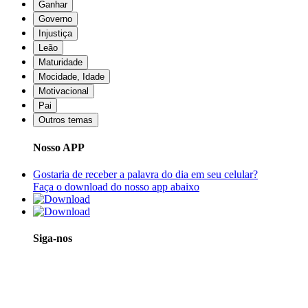
Ganhar
Governo
Injustiça
Leão
Maturidade
Mocidade, Idade
Motivacional
Pai
Outros temas
Nosso APP
Gostaria de receber a palavra do dia em seu celular?
Faça o download do nosso app abaixo
Siga-nos