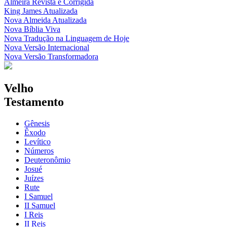
Almeira Revista e Corrigida
King James Atualizada
Nova Almeida Atualizada
Nova Bíblia Viva
Nova Tradução na Linguagem de Hoje
Nova Versão Internacional
Nova Versão Transformadora
Velho
Testamento
Gênesis
Êxodo
Levítico
Números
Deuteronômio
Josué
Juízes
Rute
I Samuel
II Samuel
I Reis
II Reis