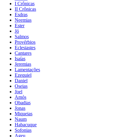
I Crônicas
II Crônicas
Esdras
Neemias
Ester
Jó
Salmos
Provérbios
Eclesiastes
Cantares
Isaías
Jeremias
Lamentações
Ezequiel
Daniel
Oseias
Joel
Amós
Obadias
Jonas
Miqueias
Naum
Habacuque
Sofonias
Ageu