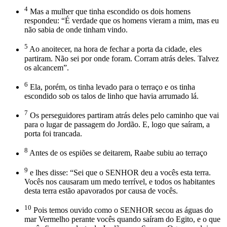
4
Mas a mulher que tinha escondido os dois homens
respondeu: “É verdade que os homens vieram a mim, mas eu
não sabia de onde tinham vindo.
5
Ao anoitecer, na hora de fechar a porta da cidade, eles
partiram. Não sei por onde foram. Corram atrás deles. Talvez
os alcancem”.
6
Ela, porém, os tinha levado para o terraço e os tinha
escondido sob os talos de linho que havia arrumado lá.
7
Os perseguidores partiram atrás deles pelo caminho que vai
para o lugar de passagem do Jordão. E, logo que saíram, a
porta foi trancada.
8
Antes de os espiões se deitarem, Raabe subiu ao terraço
9
e lhes disse: “Sei que o SENHOR deu a vocês esta terra.
Vocês nos causaram um medo terrível, e todos os habitantes
desta terra estão apavorados por causa de vocês.
10
Pois temos ouvido como o SENHOR secou as águas do
mar Vermelho perante vocês quando saíram do Egito, e o que