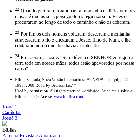
22
Quando partiram, foram para a montanha e ali ficaram três
dias, até que os seus perseguidores regressassem. Estes os
procuraram ao longo de todo o caminho e não os acharam.
23
Por fim os dois homens voltaram; desceram a montanha,
atravessaram o rio e chegaram a Josué, filho de Num, e lhe
contaram tudo o que lhes havia acontecido.
24
E disseram a Josué: “Sem dúvida o SENHOR entregou a
terra toda em nossas mãos; todos estão apavorados por nossa
causa”.
Biblia Sagrada, Nova Versão Internacional™, NVI™ - Copyright ©
1993, 2000, 2011 by Biblica, Inc.™
Used by permission. All rights reserved worldwide. Saiba mais sobre a
Biblica, Inc.®. Acesse:
www.biblica.com
Josué 1
Capítulos
Josué 3
Bíblias
Almeira Revista e Atualizada