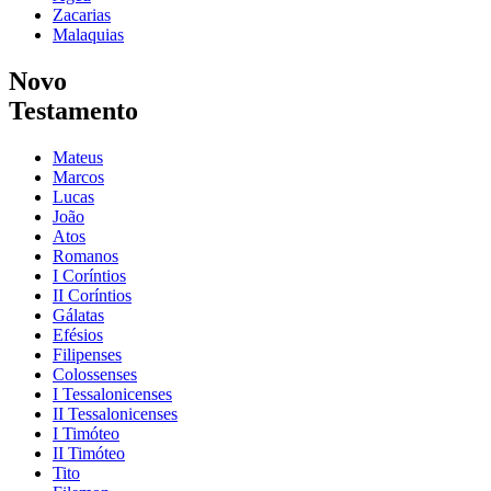
Zacarias
Malaquias
Novo
Testamento
Mateus
Marcos
Lucas
João
Atos
Romanos
I Coríntios
II Coríntios
Gálatas
Efésios
Filipenses
Colossenses
I Tessalonicenses
II Tessalonicenses
I Timóteo
II Timóteo
Tito