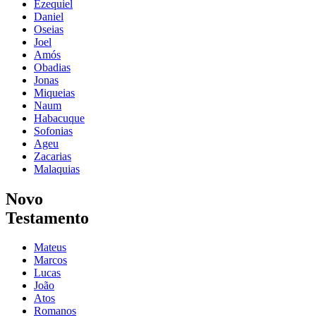
Ezequiel
Daniel
Oseias
Joel
Amós
Obadias
Jonas
Miqueias
Naum
Habacuque
Sofonias
Ageu
Zacarias
Malaquias
Novo
Testamento
Mateus
Marcos
Lucas
João
Atos
Romanos