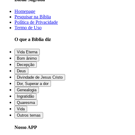
Homepage
Pesquisar na Bíblia
Política de Privacidade
Termo de Uso
O que a Bíblia diz
Vida Eterna
Bom ânimo
Decepção
Deus
Divindade de Jesus Cristo
Dor, Superar a dor
Genealogia
Ingratidão
Quaresma
Vida
Outros temas
Nosso APP