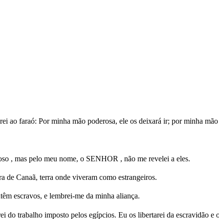
ao faraó: Por minha mão poderosa, ele os deixará ir; por minha mão p
oso , mas pelo meu nome, o SENHOR , não me revelei a eles.
rra de Canaã, terra onde viveram como estrangeiros.
ntêm escravos, e lembrei-me da minha aliança.
i do trabalho imposto pelos egípcios. Eu os libertarei da escravidão e 