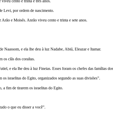
iveu cento e trinta e três anos.
de Levi, por ordem de nascimento.
Arão e Moisés. Anrão viveu cento e trinta e sete anos.
e Naassom, e ela lhe deu à luz Nadabe, Abiú, Eleazar e Itamar.
 os clãs dos coraítas.
iel, e ela lhe deu à luz Fineias. Esses foram os chefes das famílias dos
os israelitas do Egito, organizados segundo as suas divisões”.
 a fim de tirarem os israelitas do Egito.
udo o que eu disser a você”.