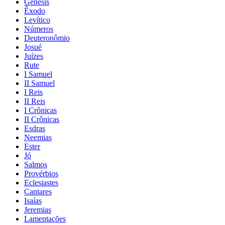
Gênesis
Êxodo
Levítico
Números
Deuteronômio
Josué
Juízes
Rute
I Samuel
II Samuel
I Reis
II Reis
I Crônicas
II Crônicas
Esdras
Neemias
Ester
Jó
Salmos
Provérbios
Eclesiastes
Cantares
Isaías
Jeremias
Lamentações