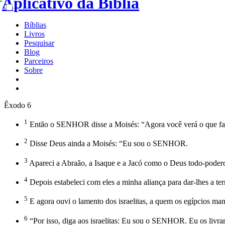
Bíblias
Livros
Pesquisar
Blog
Parceiros
Sobre
Êxodo 6
1
Então o SENHOR disse a Moisés: “Agora você verá o que farei 
2
Disse Deus ainda a Moisés: “Eu sou o SENHOR.
3
Apareci a Abraão, a Isaque e a Jacó como o Deus todo-poder
4
Depois estabeleci com eles a minha aliança para dar-lhes a te
5
E agora ouvi o lamento dos israelitas, a quem os egípcios ma
6
“Por isso, diga aos israelitas: Eu sou o SENHOR. Eu os livrare