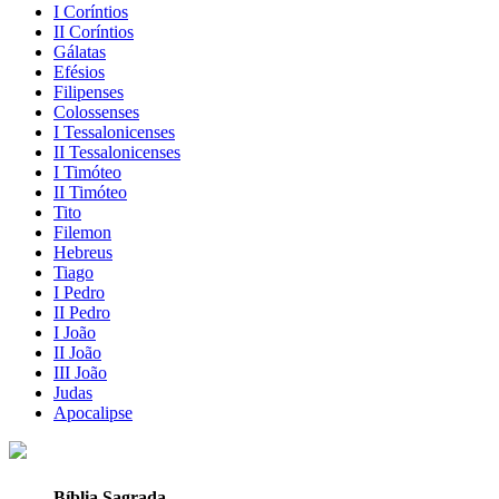
I Coríntios
II Coríntios
Gálatas
Efésios
Filipenses
Colossenses
I Tessalonicenses
II Tessalonicenses
I Timóteo
II Timóteo
Tito
Filemon
Hebreus
Tiago
I Pedro
II Pedro
I João
II João
III João
Judas
Apocalipse
Bíblia Sagrada