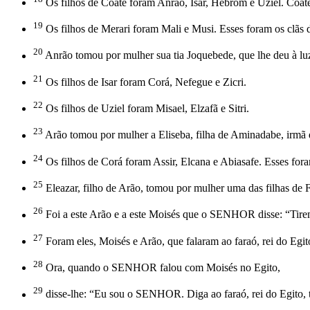
Os filhos de Coate foram Anrão, Isar, Hebrom e Uziel. Coate v
19
Os filhos de Merari foram Mali e Musi. Esses foram os clãs 
20
Anrão tomou por mulher sua tia Joquebede, que lhe deu à luz 
21
Os filhos de Isar foram Corá, Nefegue e Zicri.
22
Os filhos de Uziel foram Misael, Elzafã e Sitri.
23
Arão tomou por mulher a Eliseba, filha de Aminadabe, irmã d
24
Os filhos de Corá foram Assir, Elcana e Abiasafe. Esses foram
25
Eleazar, filho de Arão, tomou por mulher uma das filhas de Fut
26
Foi a este Arão e a este Moisés que o SENHOR disse: “Tirem 
27
Foram eles, Moisés e Arão, que falaram ao faraó, rei do Egito,
28
Ora, quando o SENHOR falou com Moisés no Egito,
29
disse-lhe: “Eu sou o SENHOR. Diga ao faraó, rei do Egito, t