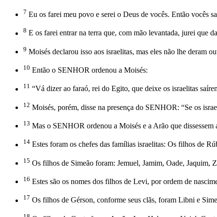
7
Eu os farei meu povo e serei o Deus de vocês. Então vocês s
8
E os farei entrar na terra que, com mão levantada, jurei que
9
Moisés declarou isso aos israelitas, mas eles não lhe deram ou
10
Então o SENHOR ordenou a Moisés:
11
“Vá dizer ao faraó, rei do Egito, que deixe os israelitas saíre
12
Moisés, porém, disse na presença do SENHOR: “Se os israeli
13
Mas o SENHOR ordenou a Moisés e a Arão que dissessem aos isr
14
Estes foram os chefes das famílias israelitas: Os filhos de 
15
Os filhos de Simeão foram: Jemuel, Jamim, Oade, Jaquim, Zo
16
Estes são os nomes dos filhos de Levi, por ordem de nascimen
17
Os filhos de Gérson, conforme seus clãs, foram Libni e Sime
18