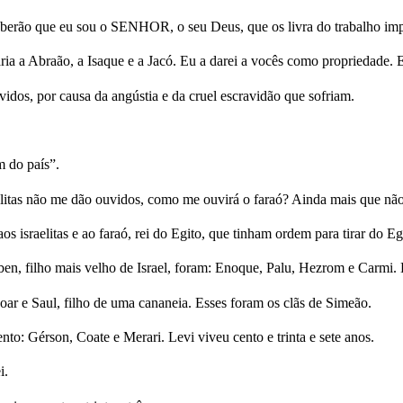
aberão que eu sou o SENHOR, o seu Deus, que os livra do trabalho imp
 daria a Abraão, a Isaque e a Jacó. Eu a darei a vocês como proprieda
vidos, por causa da angústia e da cruel escravidão que sofriam.
m do país”.
tas não me dão ouvidos, como me ouvirá o faraó? Ainda mais que não t
aelitas e ao faraó, rei do Egito, que tinham ordem para tirar do Egito
Rúben, filho mais velho de Israel, foram: Enoque, Palu, Hezrom e Carmi.
ar e Saul, filho de uma cananeia. Esses foram os clãs de Simeão.
to: Gérson, Coate e Merari. Levi viveu cento e trinta e sete anos.
i.