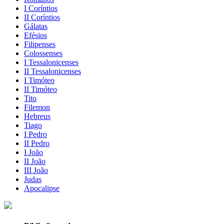
I Coríntios
II Coríntios
Gálatas
Efésios
Filipenses
Colossenses
I Tessalonicenses
II Tessalonicenses
I Timóteo
II Timóteo
Tito
Filemon
Hebreus
Tiago
I Pedro
II Pedro
I João
II João
III João
Judas
Apocalipse