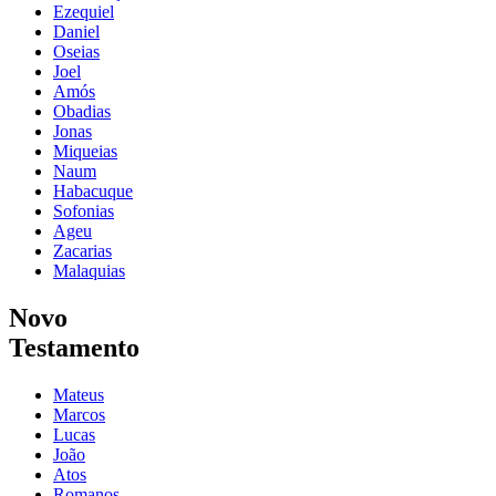
Ezequiel
Daniel
Oseias
Joel
Amós
Obadias
Jonas
Miqueias
Naum
Habacuque
Sofonias
Ageu
Zacarias
Malaquias
Novo
Testamento
Mateus
Marcos
Lucas
João
Atos
Romanos