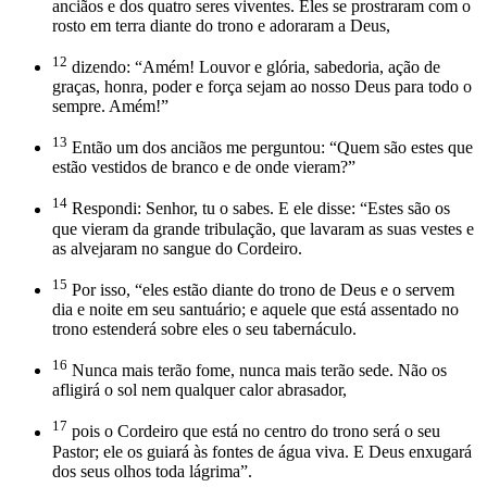
anciãos e dos quatro seres viventes. Eles se prostraram com o
rosto em terra diante do trono e adoraram a Deus,
12
dizendo: “Amém! Louvor e glória, sabedoria, ação de
graças, honra, poder e força sejam ao nosso Deus para todo o
sempre. Amém!”
13
Então um dos anciãos me perguntou: “Quem são estes que
estão vestidos de branco e de onde vieram?”
14
Respondi: Senhor, tu o sabes. E ele disse: “Estes são os
que vieram da grande tribulação, que lavaram as suas vestes e
as alvejaram no sangue do Cordeiro.
15
Por isso, “eles estão diante do trono de Deus e o servem
dia e noite em seu santuário; e aquele que está assentado no
trono estenderá sobre eles o seu tabernáculo.
16
Nunca mais terão fome, nunca mais terão sede. Não os
afligirá o sol nem qualquer calor abrasador,
17
pois o Cordeiro que está no centro do trono será o seu
Pastor; ele os guiará às fontes de água viva. E Deus enxugará
dos seus olhos toda lágrima”.