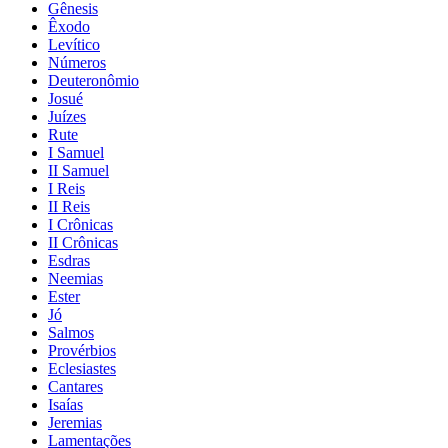
Gênesis
Êxodo
Levítico
Números
Deuteronômio
Josué
Juízes
Rute
I Samuel
II Samuel
I Reis
II Reis
I Crônicas
II Crônicas
Esdras
Neemias
Ester
Jó
Salmos
Provérbios
Eclesiastes
Cantares
Isaías
Jeremias
Lamentações