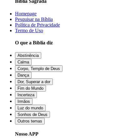
Bíblia Sagrada
Homepage
Pesquisar na Bíblia
Política de Privacidade
Termo de Uso
O que a Bíblia diz
Abstinência
Calma
Corpo, Templo de Deus
Dança
Dor, Superar a dor
Fim do Mundo
Incerteza
Irmãos
Luz do mundo
Sonhos de Deus
Outros temas
Nosso APP