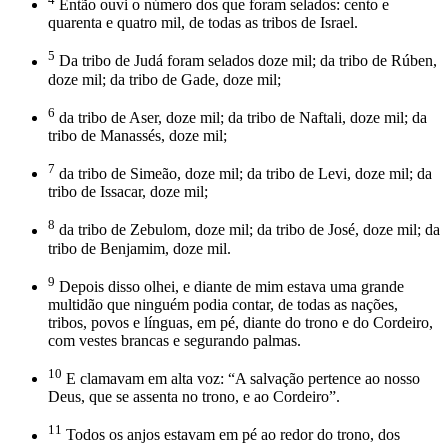
Então ouvi o número dos que foram selados: cento e
quarenta e quatro mil, de todas as tribos de Israel.
5
Da tribo de Judá foram selados doze mil; da tribo de Rúben,
doze mil; da tribo de Gade, doze mil;
6
da tribo de Aser, doze mil; da tribo de Naftali, doze mil; da
tribo de Manassés, doze mil;
7
da tribo de Simeão, doze mil; da tribo de Levi, doze mil; da
tribo de Issacar, doze mil;
8
da tribo de Zebulom, doze mil; da tribo de José, doze mil; da
tribo de Benjamim, doze mil.
9
Depois disso olhei, e diante de mim estava uma grande
multidão que ninguém podia contar, de todas as nações,
tribos, povos e línguas, em pé, diante do trono e do Cordeiro,
com vestes brancas e segurando palmas.
10
E clamavam em alta voz: “A salvação pertence ao nosso
Deus, que se assenta no trono, e ao Cordeiro”.
11
Todos os anjos estavam em pé ao redor do trono, dos