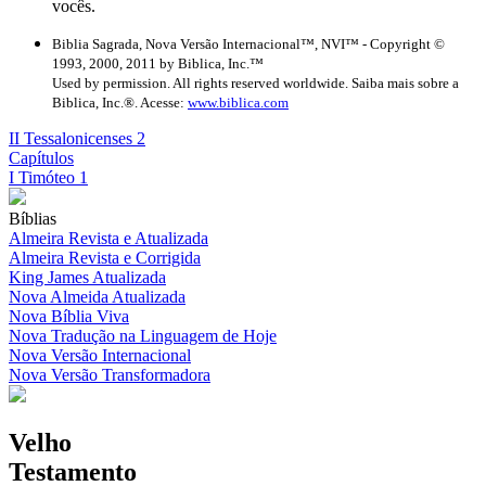
vocês.
Biblia Sagrada, Nova Versão Internacional™, NVI™ - Copyright ©
1993, 2000, 2011 by Biblica, Inc.™
Used by permission. All rights reserved worldwide. Saiba mais sobre a
Biblica, Inc.®. Acesse:
www.biblica.com
II Tessalonicenses 2
Capítulos
I Timóteo 1
Bíblias
Almeira Revista e Atualizada
Almeira Revista e Corrigida
King James Atualizada
Nova Almeida Atualizada
Nova Bíblia Viva
Nova Tradução na Linguagem de Hoje
Nova Versão Internacional
Nova Versão Transformadora
Velho
Testamento