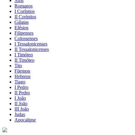
Atos
Romanos
I Coríntios
II Coríntios
Gálatas
Efésios
Filipenses
Colossenses
I Tessalonicenses
II Tessalonicenses
I Timóteo
II Timóteo
Tito
Filemon
Hebreus
Tiago
I Pedro
II Pedro
I João
II João
III João
Judas
Apocalipse