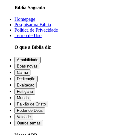
Bíblia Sagrada
Homepage
Pesquisar na Bíblia
Política de Privacidade
Termo de Uso
O que a Bíblia diz
Amabilidade
Boas novas
Calma
Dedicação
Exaltação
Feitiçaria
Mundo
Paixão de Cristo
Poder de Deus
Vaidade
Outros temas