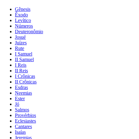
Gênesis
Êxodo
Levítico
Números
Deuteronômio
Josué
Juízes
Rute
I Samuel
II Samuel
I Reis
II Reis
I Crônicas
II Crônicas
Esdras
Neemias
Ester
Jó
Salmos
Provérbios
Eclesiastes
Cantares
Isaías
Jeremias