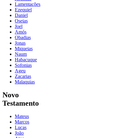
Lamentações
Ezequiel
Daniel
Oseias
Joel
Amós
Obadias
Jonas
Miqueias
Naum
Habacuque
Sofonias
Ageu
Zacarias
Malaquias
Novo
Testamento
Mateus
Marcos
Lucas
João