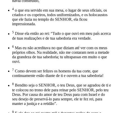
havia construído,
4
o que era servido em sua mesa, o lugar de seus oficiais, os
criados e os copeiros, todos uniformizados, e os holocaustos
que ele fazia no templo do SENHOR, ela ficou
impressionada.
5
Disse ela então ao rei: “Tudo o que ouvi em meu país acerca
de tuas realizações e de tua sabedoria era verdade.
6
Mas eu não acreditava no que diziam até ver com os meus
próprios olhos. Na realidade, não me contaram nem a metade
da grandeza de tua sabedoria; tu ultrapassas em muito o que
ouvi.
7
Como devem ser felizes os homens da tua corte, que
continuamente estão diante de ti e ouvem a tua sabedoria!
8
Bendito seja o SENHOR, o teu Deus, que se agradou de ti e
te colocou no trono dele para reinar pelo SENHOR, pelo teu
Deus. Por causa do amor de teu Deus para com Israel e do
seu desejo de preservá-lo para sempre, ele te fez rei, para
manter a justiça e a retidão”.
9