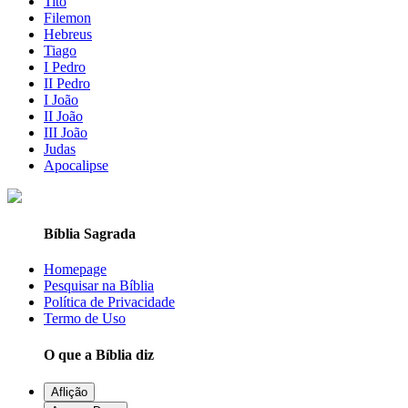
Tito
Filemon
Hebreus
Tiago
I Pedro
II Pedro
I João
II João
III João
Judas
Apocalipse
Bíblia Sagrada
Homepage
Pesquisar na Bíblia
Política de Privacidade
Termo de Uso
O que a Bíblia diz
Aflição