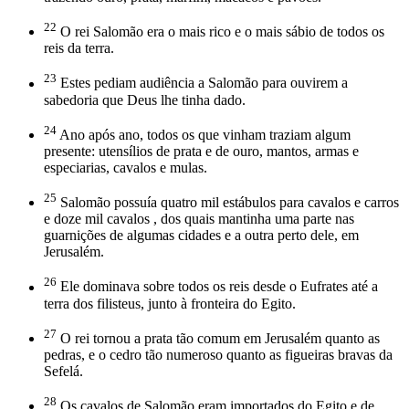
22
O rei Salomão era o mais rico e o mais sábio de todos os
reis da terra.
23
Estes pediam audiência a Salomão para ouvirem a
sabedoria que Deus lhe tinha dado.
24
Ano após ano, todos os que vinham traziam algum
presente: utensílios de prata e de ouro, mantos, armas e
especiarias, cavalos e mulas.
25
Salomão possuía quatro mil estábulos para cavalos e carros
e doze mil cavalos , dos quais mantinha uma parte nas
guarnições de algumas cidades e a outra perto dele, em
Jerusalém.
26
Ele dominava sobre todos os reis desde o Eufrates até a
terra dos filisteus, junto à fronteira do Egito.
27
O rei tornou a prata tão comum em Jerusalém quanto as
pedras, e o cedro tão numeroso quanto as figueiras bravas da
Sefelá.
28
Os cavalos de Salomão eram importados do Egito e de