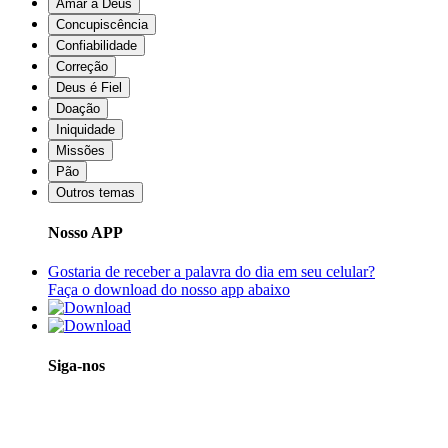
Amar a Deus
Concupiscência
Confiabilidade
Correção
Deus é Fiel
Doação
Iniquidade
Missões
Pão
Outros temas
Nosso APP
Gostaria de receber a palavra do dia em seu celular?
Faça o download do nosso app abaixo
Siga-nos