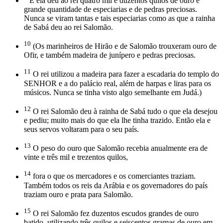
E ela deu ao rei quatro mil e duzentos quilos de ouro e
grande quantidade de especiarias e de pedras preciosas.
Nunca se viram tantas e tais especiarias como as que a rainha
de Sabá deu ao rei Salomão.
10
(Os marinheiros de Hirão e de Salomão trouxeram ouro de
Ofir, e também madeira de junípero e pedras preciosas.
11
O rei utilizou a madeira para fazer a escadaria do templo do
SENHOR e a do palácio real, além de harpas e liras para os
músicos. Nunca se tinha visto algo semelhante em Judá.)
12
O rei Salomão deu à rainha de Sabá tudo o que ela desejou
e pediu; muito mais do que ela lhe tinha trazido. Então ela e
seus servos voltaram para o seu país.
13
O peso do ouro que Salomão recebia anualmente era de
vinte e três mil e trezentos quilos,
14
fora o que os mercadores e os comerciantes traziam.
Também todos os reis da Arábia e os governadores do país
traziam ouro e prata para Salomão.
15
O rei Salomão fez duzentos escudos grandes de ouro
batido, utilizando três quilos e seiscentos gramas de ouro em