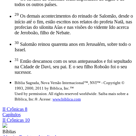
todos os outros países.
29
Os demais acontecimentos do reinado de Salomão, desde o
início até o fim, estão escritos nos relatos do profeta Natã, nas
profecias do silonita Aías e nas visões do vidente Ido acerca
de Jeroboão, filho de Nebate.
30
Salomão reinou quarenta anos em Jerusalém, sobre todo o
Israel.
31
Então descansou com os seus antepassados e foi sepultado
na Cidade de Davi, seu pai. E o seu filho Roboão foi o seu
sucessor.
Biblia Sagrada, Nova Versão Internacional™, NVI™ - Copyright ©
1993, 2000, 2011 by Biblica, Inc.™
Used by permission. All rights reserved worldwide. Saiba mais sobre a
Biblica, Inc.®. Acesse:
www.biblica.com
II Crônicas 8
Capítulos
II Crônicas 10
Bíblias