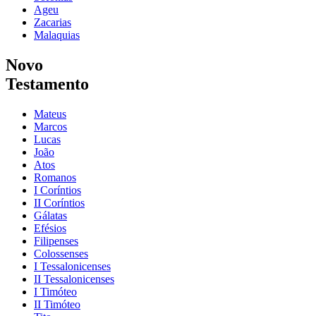
Ageu
Zacarias
Malaquias
Novo
Testamento
Mateus
Marcos
Lucas
João
Atos
Romanos
I Coríntios
II Coríntios
Gálatas
Efésios
Filipenses
Colossenses
I Tessalonicenses
II Tessalonicenses
I Timóteo
II Timóteo