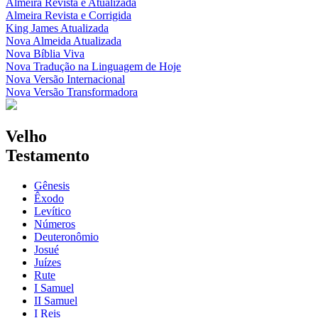
Almeira Revista e Atualizada
Almeira Revista e Corrigida
King James Atualizada
Nova Almeida Atualizada
Nova Bíblia Viva
Nova Tradução na Linguagem de Hoje
Nova Versão Internacional
Nova Versão Transformadora
Velho
Testamento
Gênesis
Êxodo
Levítico
Números
Deuteronômio
Josué
Juízes
Rute
I Samuel
II Samuel
I Reis