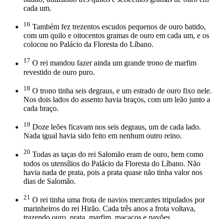
cada um.
16
Também fez trezentos escudos pequenos de ouro batido,
com um quilo e oitocentos gramas de ouro em cada um, e os
colocou no Palácio da Floresta do Líbano.
17
O rei mandou fazer ainda um grande trono de marfim
revestido de ouro puro.
18
O trono tinha seis degraus, e um estrado de ouro fixo nele.
Nos dois lados do assento havia braços, com um leão junto a
cada braço.
19
Doze leões ficavam nos seis degraus, um de cada lado.
Nada igual havia sido feito em nenhum outro reino.
20
Todas as taças do rei Salomão eram de ouro, bem como
todos os utensílios do Palácio da Floresta do Líbano. Não
havia nada de prata, pois a prata quase não tinha valor nos
dias de Salomão.
21
O rei tinha uma frota de navios mercantes tripulados por
marinheiros do rei Hirão. Cada três anos a frota voltava,
trazendo ouro, prata, marfim, macacos e pavões.