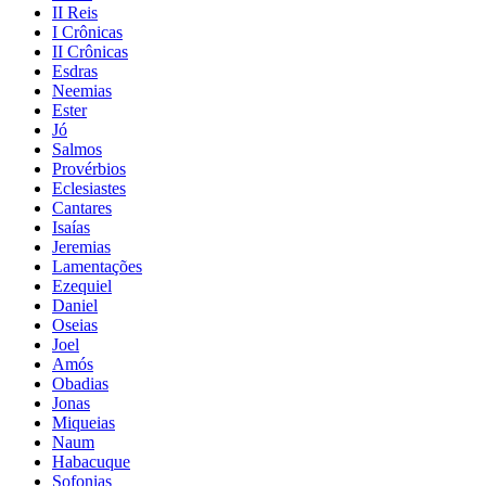
II Reis
I Crônicas
II Crônicas
Esdras
Neemias
Ester
Jó
Salmos
Provérbios
Eclesiastes
Cantares
Isaías
Jeremias
Lamentações
Ezequiel
Daniel
Oseias
Joel
Amós
Obadias
Jonas
Miqueias
Naum
Habacuque
Sofonias