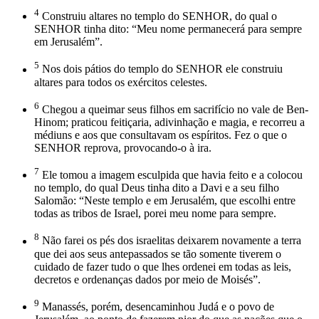
4
Construiu altares no templo do SENHOR, do qual o
SENHOR tinha dito: “Meu nome permanecerá para sempre
em Jerusalém”.
5
Nos dois pátios do templo do SENHOR ele construiu
altares para todos os exércitos celestes.
6
Chegou a queimar seus filhos em sacrifício no vale de Ben-
Hinom; praticou feitiçaria, adivinhação e magia, e recorreu a
médiuns e aos que consultavam os espíritos. Fez o que o
SENHOR reprova, provocando-o à ira.
7
Ele tomou a imagem esculpida que havia feito e a colocou
no templo, do qual Deus tinha dito a Davi e a seu filho
Salomão: “Neste templo e em Jerusalém, que escolhi entre
todas as tribos de Israel, porei meu nome para sempre.
8
Não farei os pés dos israelitas deixarem novamente a terra
que dei aos seus antepassados se tão somente tiverem o
cuidado de fazer tudo o que lhes ordenei em todas as leis,
decretos e ordenanças dados por meio de Moisés”.
9
Manassés, porém, desencaminhou Judá e o povo de