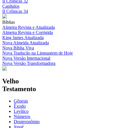
II Crônicas 32
Capítulos
II Crônicas 34
Bíblias
Almeira Revista e Atualizada
Almeira Revista e Corrigida
King James Atualizada
Nova Almeida Atualizada
Nova Bíblia Viva
Nova Tradução na Linguagem de Hoje
Nova Versão Internacional
Nova Versão Transformadora
Velho
Testamento
Gênesis
Êxodo
Levítico
Números
Deuteronômio
Josué