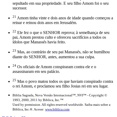
sepultado em sua propriedade. E seu filho Amom foi o seu
sucessor.
21
Amom tinha vinte e dois anos de idade quando começou a
reinar e reinou dois anos em Jerusalém.
22
Ele fez o que o SENHOR reprova; à semelhança de seu
pai, Amom prestou culto e ofereceu sacrifícios a todos os
ídolos que Manassés havia feito.
23
Mas, ao contrário de seu pai Manassés, não se humilhou
diante do SENHOR, antes, aumentou a sua culpa.
24
Os oficiais de Amom conspiraram contra ele e o
assassinaram em seu palácio.
25
Mas o povo matou todos os que haviam conspirado contra
o rei Amom, e proclamou seu filho Josias rei em seu lugar.
Biblia Sagrada, Nova Versão Internacional™, NVI™ - Copyright ©
1993, 2000, 2011 by Biblica, Inc.™
Used by permission. All rights reserved worldwide. Saiba mais sobre a
Biblica, Inc.®. Acesse:
www.biblica.com