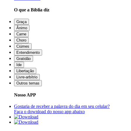
O que a Bíblia diz
Graça
Ânimo
Carne
Choro
Ciúmes
Entendimento
Gratidão
Ide
Libertação
Livre-arbítrio
Outros temas
Nosso APP
Gostaria de receber a palavra do dia em seu celular?
Faça o download do nosso app abaixo