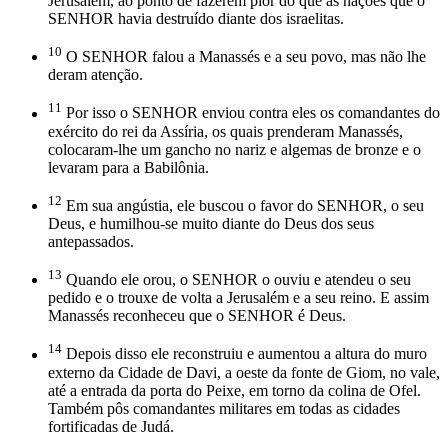
Jerusalém, ao ponto de fazerem pior do que as nações que o
SENHOR havia destruído diante dos israelitas.
10
O SENHOR falou a Manassés e a seu povo, mas não lhe
deram atenção.
11
Por isso o SENHOR enviou contra eles os comandantes do
exército do rei da Assíria, os quais prenderam Manassés,
colocaram-lhe um gancho no nariz e algemas de bronze e o
levaram para a Babilônia.
12
Em sua angústia, ele buscou o favor do SENHOR, o seu
Deus, e humilhou-se muito diante do Deus dos seus
antepassados.
13
Quando ele orou, o SENHOR o ouviu e atendeu o seu
pedido e o trouxe de volta a Jerusalém e a seu reino. E assim
Manassés reconheceu que o SENHOR é Deus.
14
Depois disso ele reconstruiu e aumentou a altura do muro
externo da Cidade de Davi, a oeste da fonte de Giom, no vale,
até a entrada da porta do Peixe, em torno da colina de Ofel.
Também pôs comandantes militares em todas as cidades
fortificadas de Judá.