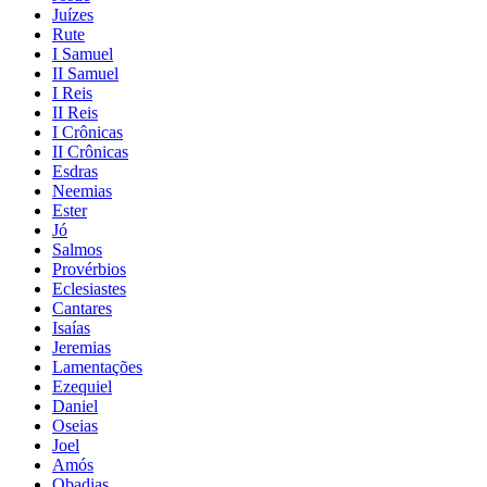
Juízes
Rute
I Samuel
II Samuel
I Reis
II Reis
I Crônicas
II Crônicas
Esdras
Neemias
Ester
Jó
Salmos
Provérbios
Eclesiastes
Cantares
Isaías
Jeremias
Lamentações
Ezequiel
Daniel
Oseias
Joel
Amós
Obadias