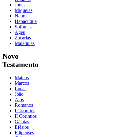
Jonas
Miqueias
Naum
Habacuque
Sofonias
Ageu
Zacarias
Malaquias
Novo
Testamento
Mateus
Marcos
Lucas
João
Atos
Romanos
I Coríntios
II Coríntios
Gálatas
Efésios
Filipenses