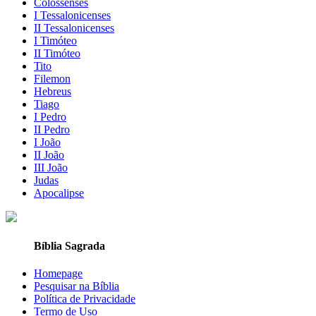
Colossenses
I Tessalonicenses
II Tessalonicenses
I Timóteo
II Timóteo
Tito
Filemon
Hebreus
Tiago
I Pedro
II Pedro
I João
II João
III João
Judas
Apocalipse
Bíblia Sagrada
Homepage
Pesquisar na Bíblia
Política de Privacidade
Termo de Uso