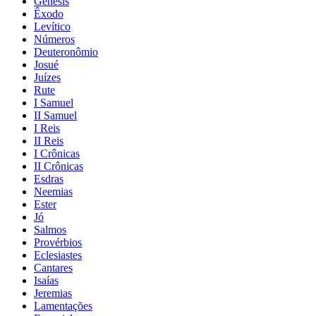
Gênesis
Êxodo
Levítico
Números
Deuteronômio
Josué
Juízes
Rute
I Samuel
II Samuel
I Reis
II Reis
I Crônicas
II Crônicas
Esdras
Neemias
Ester
Jó
Salmos
Provérbios
Eclesiastes
Cantares
Isaías
Jeremias
Lamentações