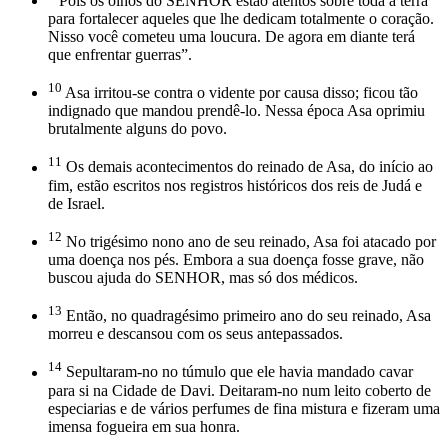
Pois os olhos do SENHOR estão atentos sobre toda a terra
para fortalecer aqueles que lhe dedicam totalmente o coração.
Nisso você cometeu uma loucura. De agora em diante terá
que enfrentar guerras”.
10
Asa irritou-se contra o vidente por causa disso; ficou tão
indignado que mandou prendê-lo. Nessa época Asa oprimiu
brutalmente alguns do povo.
11
Os demais acontecimentos do reinado de Asa, do início ao
fim, estão escritos nos registros históricos dos reis de Judá e
de Israel.
12
No trigésimo nono ano de seu reinado, Asa foi atacado por
uma doença nos pés. Embora a sua doença fosse grave, não
buscou ajuda do SENHOR, mas só dos médicos.
13
Então, no quadragésimo primeiro ano do seu reinado, Asa
morreu e descansou com os seus antepassados.
14
Sepultaram-no no túmulo que ele havia mandado cavar
para si na Cidade de Davi. Deitaram-no num leito coberto de
especiarias e de vários perfumes de fina mistura e fizeram uma
imensa fogueira em sua honra.