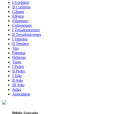
I Coríntios
II Coríntios
Gálatas
Efésios
Filipenses
Colossenses
I Tessalonicenses
II Tessalonicenses
I Timóteo
II Timóteo
Tito
Filemon
Hebreus
Tiago
I Pedro
II Pedro
I João
II João
III João
Judas
Apocalipse
Bíblia Sagrada