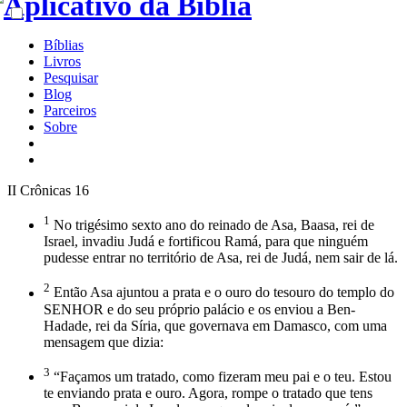
Bíblias
Livros
Pesquisar
Blog
Parceiros
Sobre
II Crônicas 16
1
No trigésimo sexto ano do reinado de Asa, Baasa, rei de
Israel, invadiu Judá e fortificou Ramá, para que ninguém
pudesse entrar no território de Asa, rei de Judá, nem sair de lá.
2
Então Asa ajuntou a prata e o ouro do tesouro do templo do
SENHOR e do seu próprio palácio e os enviou a Ben-
Hadade, rei da Síria, que governava em Damasco, com uma
mensagem que dizia:
3
“Façamos um tratado, como fizeram meu pai e o teu. Estou
te enviando prata e ouro. Agora, rompe o tratado que tens