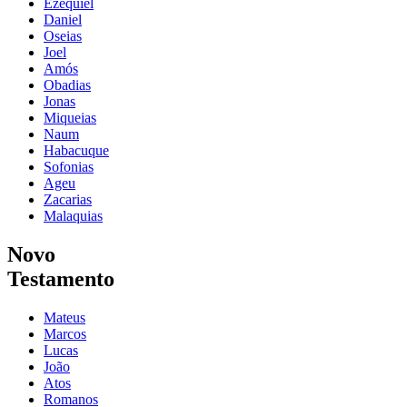
Ezequiel
Daniel
Oseias
Joel
Amós
Obadias
Jonas
Miqueias
Naum
Habacuque
Sofonias
Ageu
Zacarias
Malaquias
Novo
Testamento
Mateus
Marcos
Lucas
João
Atos
Romanos