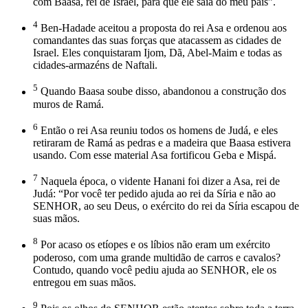
com Baasa, rei de Israel, para que ele saia do meu país”.
4
Ben-Hadade aceitou a proposta do rei Asa e ordenou aos
comandantes das suas forças que atacassem as cidades de
Israel. Eles conquistaram Ijom, Dã, Abel-Maim e todas as
cidades-armazéns de Naftali.
5
Quando Baasa soube disso, abandonou a construção dos
muros de Ramá.
6
Então o rei Asa reuniu todos os homens de Judá, e eles
retiraram de Ramá as pedras e a madeira que Baasa estivera
usando. Com esse material Asa fortificou Geba e Mispá.
7
Naquela época, o vidente Hanani foi dizer a Asa, rei de
Judá: “Por você ter pedido ajuda ao rei da Síria e não ao
SENHOR, ao seu Deus, o exército do rei da Síria escapou de
suas mãos.
8
Por acaso os etíopes e os líbios não eram um exército
poderoso, com uma grande multidão de carros e cavalos?
Contudo, quando você pediu ajuda ao SENHOR, ele os
entregou em suas mãos.
9