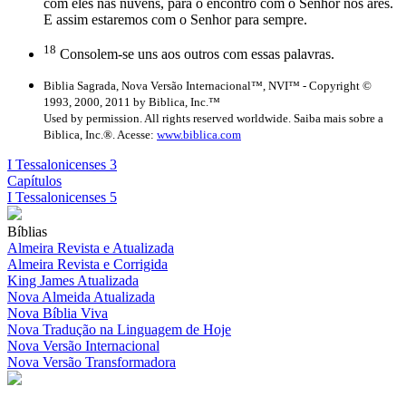
com eles nas nuvens, para o encontro com o Senhor nos ares.
E assim estaremos com o Senhor para sempre.
18
Consolem-se uns aos outros com essas palavras.
Biblia Sagrada, Nova Versão Internacional™, NVI™ - Copyright ©
1993, 2000, 2011 by Biblica, Inc.™
Used by permission. All rights reserved worldwide. Saiba mais sobre a
Biblica, Inc.®. Acesse:
www.biblica.com
I Tessalonicenses 3
Capítulos
I Tessalonicenses 5
Bíblias
Almeira Revista e Atualizada
Almeira Revista e Corrigida
King James Atualizada
Nova Almeida Atualizada
Nova Bíblia Viva
Nova Tradução na Linguagem de Hoje
Nova Versão Internacional
Nova Versão Transformadora