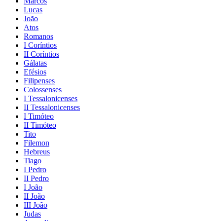
Marcos
Lucas
João
Atos
Romanos
I Coríntios
II Coríntios
Gálatas
Efésios
Filipenses
Colossenses
I Tessalonicenses
II Tessalonicenses
I Timóteo
II Timóteo
Tito
Filemon
Hebreus
Tiago
I Pedro
II Pedro
I João
II João
III João
Judas