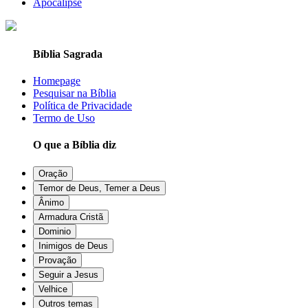
Apocalipse
Bíblia Sagrada
Homepage
Pesquisar na Bíblia
Política de Privacidade
Termo de Uso
O que a Bíblia diz
Oração
Temor de Deus, Temer a Deus
Ânimo
Armadura Cristã
Dominio
Inimigos de Deus
Provação
Seguir a Jesus
Velhice
Outros temas