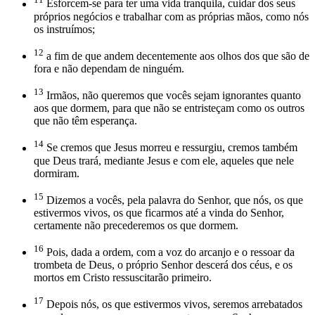
Esforcem-se para ter uma vida tranquila, cuidar dos seus
próprios negócios e trabalhar com as próprias mãos, como nós
os instruímos;
12
a fim de que andem decentemente aos olhos dos que são de
fora e não dependam de ninguém.
13
Irmãos, não queremos que vocês sejam ignorantes quanto
aos que dormem, para que não se entristeçam como os outros
que não têm esperança.
14
Se cremos que Jesus morreu e ressurgiu, cremos também
que Deus trará, mediante Jesus e com ele, aqueles que nele
dormiram.
15
Dizemos a vocês, pela palavra do Senhor, que nós, os que
estivermos vivos, os que ficarmos até a vinda do Senhor,
certamente não precederemos os que dormem.
16
Pois, dada a ordem, com a voz do arcanjo e o ressoar da
trombeta de Deus, o próprio Senhor descerá dos céus, e os
mortos em Cristo ressuscitarão primeiro.
17
Depois nós, os que estivermos vivos, seremos arrebatados