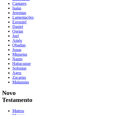
Cantares
Isaías
Jeremias
Lamentações
Ezequiel
Daniel
Oseias
Joel
Amós
Obadias
Jonas
Miqueias
Naum
Habacuque
Sofonias
Ageu
Zacarias
Malaquias
Novo
Testamento
Mateus