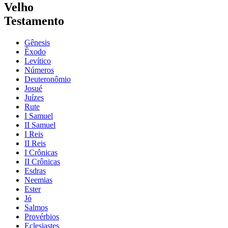
Velho
Testamento
Gênesis
Êxodo
Levítico
Números
Deuteronômio
Josué
Juízes
Rute
I Samuel
II Samuel
I Reis
II Reis
I Crônicas
II Crônicas
Esdras
Neemias
Ester
Jó
Salmos
Provérbios
Eclesiastes