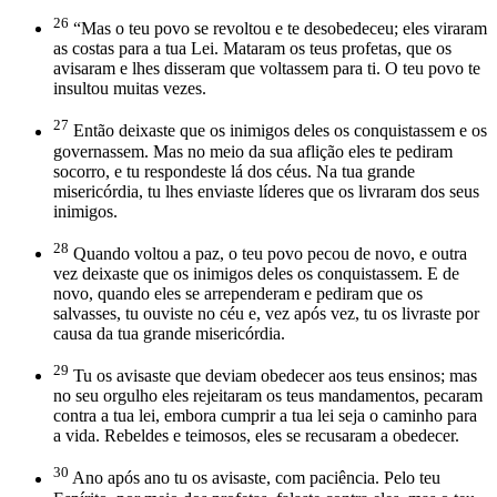
26
“Mas o teu povo se revoltou e te desobedeceu; eles viraram
as costas para a tua Lei. Mataram os teus profetas, que os
avisaram e lhes disseram que voltassem para ti. O teu povo te
insultou muitas vezes.
27
Então deixaste que os inimigos deles os conquistassem e os
governassem. Mas no meio da sua aflição eles te pediram
socorro, e tu respondeste lá dos céus. Na tua grande
misericórdia, tu lhes enviaste líderes que os livraram dos seus
inimigos.
28
Quando voltou a paz, o teu povo pecou de novo, e outra
vez deixaste que os inimigos deles os conquistassem. E de
novo, quando eles se arrependeram e pediram que os
salvasses, tu ouviste no céu e, vez após vez, tu os livraste por
causa da tua grande misericórdia.
29
Tu os avisaste que deviam obedecer aos teus ensinos; mas
no seu orgulho eles rejeitaram os teus mandamentos, pecaram
contra a tua lei, embora cumprir a tua lei seja o caminho para
a vida. Rebeldes e teimosos, eles se recusaram a obedecer.
30
Ano após ano tu os avisaste, com paciência. Pelo teu