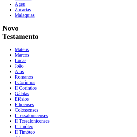
Ageu
Zacarias
Malaquias
Novo
Testamento
Mateus
Marcos
Lucas
João
Atos
Romanos
I Coríntios
II Coríntios
Gálatas
Efésios
Filipenses
Colossenses
I Tessalonicenses
II Tessalonicenses
I Timóteo
II Timóteo