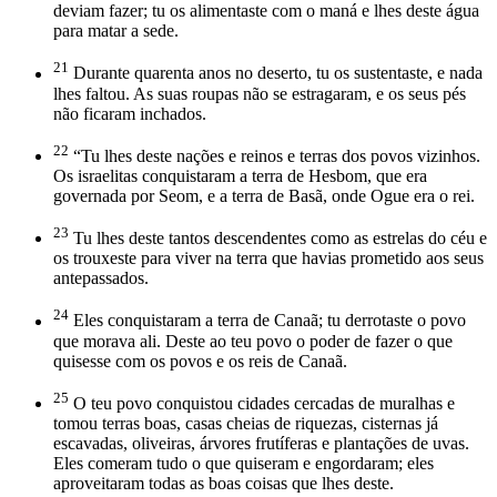
deviam fazer; tu os alimentaste com o maná e lhes deste água
para matar a sede.
21
Durante quarenta anos no deserto, tu os sustentaste, e nada
lhes faltou. As suas roupas não se estragaram, e os seus pés
não ficaram inchados.
22
“Tu lhes deste nações e reinos e terras dos povos vizinhos.
Os israelitas conquistaram a terra de Hesbom, que era
governada por Seom, e a terra de Basã, onde Ogue era o rei.
23
Tu lhes deste tantos descendentes como as estrelas do céu e
os trouxeste para viver na terra que havias prometido aos seus
antepassados.
24
Eles conquistaram a terra de Canaã; tu derrotaste o povo
que morava ali. Deste ao teu povo o poder de fazer o que
quisesse com os povos e os reis de Canaã.
25
O teu povo conquistou cidades cercadas de muralhas e
tomou terras boas, casas cheias de riquezas, cisternas já
escavadas, oliveiras, árvores frutíferas e plantações de uvas.
Eles comeram tudo o que quiseram e engordaram; eles
aproveitaram todas as boas coisas que lhes deste.