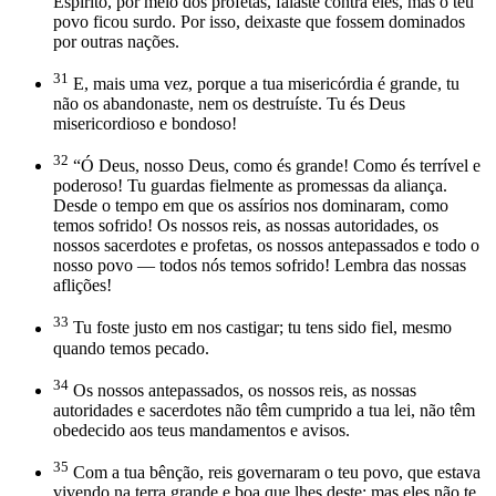
Espírito, por meio dos profetas, falaste contra eles, mas o teu
povo ficou surdo. Por isso, deixaste que fossem dominados
por outras nações.
31
E, mais uma vez, porque a tua misericórdia é grande, tu
não os abandonaste, nem os destruíste. Tu és Deus
misericordioso e bondoso!
32
“Ó Deus, nosso Deus, como és grande! Como és terrível e
poderoso! Tu guardas fielmente as promessas da aliança.
Desde o tempo em que os assírios nos dominaram, como
temos sofrido! Os nossos reis, as nossas autoridades, os
nossos sacerdotes e profetas, os nossos antepassados e todo o
nosso povo — todos nós temos sofrido! Lembra das nossas
aflições!
33
Tu foste justo em nos castigar; tu tens sido fiel, mesmo
quando temos pecado.
34
Os nossos antepassados, os nossos reis, as nossas
autoridades e sacerdotes não têm cumprido a tua lei, não têm
obedecido aos teus mandamentos e avisos.
35
Com a tua bênção, reis governaram o teu povo, que estava
vivendo na terra grande e boa que lhes deste; mas eles não te