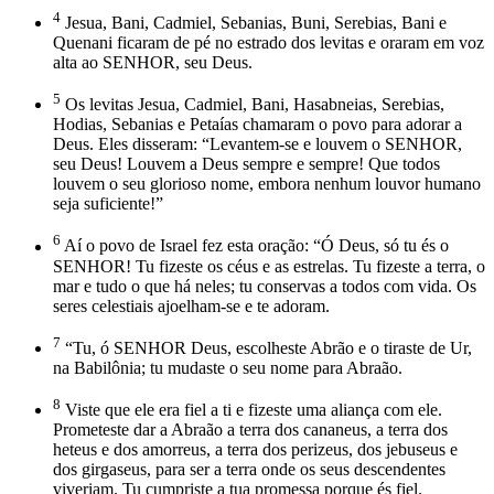
4
Jesua, Bani, Cadmiel, Sebanias, Buni, Serebias, Bani e
Quenani ficaram de pé no estrado dos levitas e oraram em voz
alta ao SENHOR, seu Deus.
5
Os levitas Jesua, Cadmiel, Bani, Hasabneias, Serebias,
Hodias, Sebanias e Petaías chamaram o povo para adorar a
Deus. Eles disseram: “Levantem-se e louvem o SENHOR,
seu Deus! Louvem a Deus sempre e sempre! Que todos
louvem o seu glorioso nome, embora nenhum louvor humano
seja suficiente!”
6
Aí o povo de Israel fez esta oração: “Ó Deus, só tu és o
SENHOR! Tu fizeste os céus e as estrelas. Tu fizeste a terra, o
mar e tudo o que há neles; tu conservas a todos com vida. Os
seres celestiais ajoelham-se e te adoram.
7
“Tu, ó SENHOR Deus, escolheste Abrão e o tiraste de Ur,
na Babilônia; tu mudaste o seu nome para Abraão.
8
Viste que ele era fiel a ti e fizeste uma aliança com ele.
Prometeste dar a Abraão a terra dos cananeus, a terra dos
heteus e dos amorreus, a terra dos perizeus, dos jebuseus e
dos girgaseus, para ser a terra onde os seus descendentes
viveriam. Tu cumpriste a tua promessa porque és fiel.