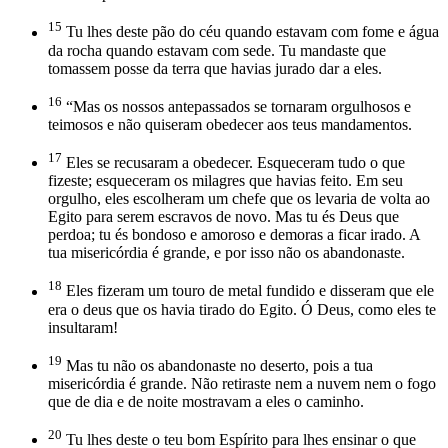
15
Tu lhes deste pão do céu quando estavam com fome e água
da rocha quando estavam com sede. Tu mandaste que
tomassem posse da terra que havias jurado dar a eles.
16
“Mas os nossos antepassados se tornaram orgulhosos e
teimosos e não quiseram obedecer aos teus mandamentos.
17
Eles se recusaram a obedecer. Esqueceram tudo o que
fizeste; esqueceram os milagres que havias feito. Em seu
orgulho, eles escolheram um chefe que os levaria de volta ao
Egito para serem escravos de novo. Mas tu és Deus que
perdoa; tu és bondoso e amoroso e demoras a ficar irado. A
tua misericórdia é grande, e por isso não os abandonaste.
18
Eles fizeram um touro de metal fundido e disseram que ele
era o deus que os havia tirado do Egito. Ó Deus, como eles te
insultaram!
19
Mas tu não os abandonaste no deserto, pois a tua
misericórdia é grande. Não retiraste nem a nuvem nem o fogo
que de dia e de noite mostravam a eles o caminho.
20
Tu lhes deste o teu bom Espírito para lhes ensinar o que