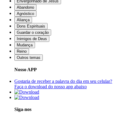
Envergonhado de Jesus
Abandono
Agnóstico
Aliança
Dons Espirituais
Guardar o coração
Inimigos de Deus
Mudança
Reino
Outros temas
Nosso APP
Gostaria de receber a palavra do dia em seu celular?
Faça o download do nosso app abaixo
Siga-nos