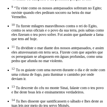
9
“Tu viste como os nossos antepassados sofreram no Egito;
ouviste quando eles pediram socorro na beira do mar
Vermelho.
10
Tu fizeste milagres maravilhosos contra o rei do Egito,
contra os seus oficiais e o povo da sua terra, pois sabias como
eles fizeram o teu povo sofrer. Foi assim que ganhaste a fama
que tens até hoje.
11
Tu dividiste o mar diante dos nossos antepassados, e assim
eles atravessaram em terra seca. Fizeste com que aqueles que
os perseguiam se afogassem em águas profundas, como uma
pedra que afunda no mar violento.
12
Tu os guiaste com uma nuvem durante o dia e de noite com
uma coluna de fogo, para iluminar o caminho por onde
deviam ir.
13
Tu desceste do céu no monte Sinai, falaste com o teu povo
e lhe deste boas leis e ensinamentos verdadeiros.
14
Tu lhes disseste que santificassem o sábado e lhes deste as
tuas leis por meio do teu servo Moisés.