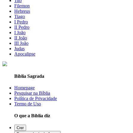
Tito
Filemon
Hebreus
Tiago
I Pedro
II Pedro
I João
II João
III João
Judas
Apocalipse
Bíblia Sagrada
Homepage
Pesquisar na Bíblia
Política de Privacidade
Termo de Uso
O que a Bíblia diz
Crer