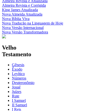
Almeira Revista e Atualizada
Almeira Revista e Corrigida
King James Atualizada
Nova Almeida Atualizada
Nova Bíblia Viva
Nova Tradução na Linguagem de Hoje
Nova Versão Internacional
Nova Versão Transformadora
Velho
Testamento
Gênesis
Êxodo
Levítico
Números
Deuteronômio
Josué
Juízes
Rute
I Samuel
II Samuel
I Reis