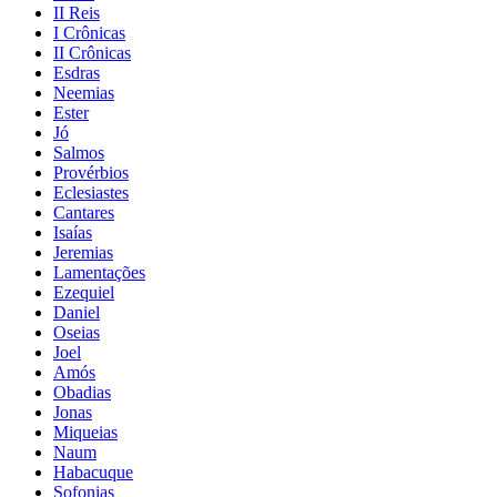
II Reis
I Crônicas
II Crônicas
Esdras
Neemias
Ester
Jó
Salmos
Provérbios
Eclesiastes
Cantares
Isaías
Jeremias
Lamentações
Ezequiel
Daniel
Oseias
Joel
Amós
Obadias
Jonas
Miqueias
Naum
Habacuque
Sofonias