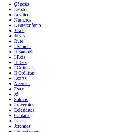
Gênesis
Êxodo
Levítico
Números
Deuteronômio
Josué
Juízes
Rute
I Samuel
II Samuel
I Reis
II Reis
I Crônicas
II Crônicas
Esdras
Neemias
Ester
Jó
Salmos
Provérbios
Eclesiastes
Cantares
Isaías
Jeremias
Lamentações