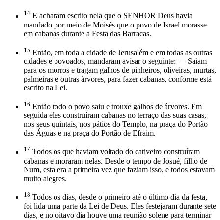
14
E acharam escrito nela que o SENHOR Deus havia
mandado por meio de Moisés que o povo de Israel morasse
em cabanas durante a Festa das Barracas.
15
Então, em toda a cidade de Jerusalém e em todas as outras
cidades e povoados, mandaram avisar o seguinte: — Saiam
para os morros e tragam galhos de pinheiros, oliveiras, murtas,
palmeiras e outras árvores, para fazer cabanas, conforme está
escrito na Lei.
16
Então todo o povo saiu e trouxe galhos de árvores. Em
seguida eles construíram cabanas no terraço das suas casas,
nos seus quintais, nos pátios do Templo, na praça do Portão
das Águas e na praça do Portão de Efraim.
17
Todos os que haviam voltado do cativeiro construíram
cabanas e moraram nelas. Desde o tempo de Josué, filho de
Num, esta era a primeira vez que faziam isso, e todos estavam
muito alegres.
18
Todos os dias, desde o primeiro até o último dia da festa,
foi lida uma parte da Lei de Deus. Eles festejaram durante sete
dias, e no oitavo dia houve uma reunião solene para terminar