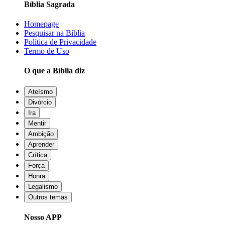
Bíblia Sagrada
Homepage
Pesquisar na Bíblia
Política de Privacidade
Termo de Uso
O que a Bíblia diz
Ateísmo
Divórcio
Ira
Mentir
Ambição
Aprender
Crítica
Força
Honra
Legalismo
Outros temas
Nosso APP