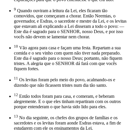
9
Quando ouviram a leitura da Lei, eles ficaram tão
comovidos, que começaram a chorar. Então Neemias, o
governador, e Esdras, o sacerdote e mestre da Lei, e os levitas
que estavam ali explicando a Lei disseram a todo o povo: —
Este dia é sagrado para o SENHOR, nosso Deus, e por isso
vocês não devem se lamentar nem chorar.
10
Vão agora para casa e façam uma festa. Repartam a sua
comida e o seu vinho com quem não tiver nada preparado.
Este dia é sagrado para o nosso Deus; portanto, não fiquem
tristes. A alegria que o SENHOR dá fará com que vocês
fiquem fortes.
11
Os levitas foram pelo meio do povo, acalmando-os e
dizendo que não ficassem tristes num dia tão santo.
12
Então todos foram para casa, e comeram, e beberam
alegremente. E o que eles tinham repartiram com os outros
porque entenderam o que havia sido lido para eles.
13
No dia seguinte, os chefes dos grupos de famílias e os
sacerdotes e os levitas foram aonde Esdras estava, a fim de
estudarem com ele os ensinamentos da Lei.