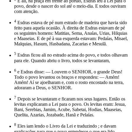
E ali, na praça em frente ao portão, Esdras leu a Lei para o
povo, desde o nascer do sol até o meio-dia. E todos ouviram
com atenção.
4
Esdras estava de pé num estrado de madeira que havia sido
feito para aquela ocasião. À direita de Esdras estavam de pé
os seguintes homens: Matitias, Sema, Anaías, Urias, Hilquias
e Maaseias. E de pé à sua esquerda estavam: Pedaías, Misael,
Malquias, Hasum, Hasbadana, Zacarias e Mesulã.
5
Esdras ficou ali no estrado acima do povo, e todos olhavam
para ele. Quando abriu o livro, todos se levantaram,
6
e Esdras disse: — Louvem o SENHOR, o grande Deus!
Todo o povo levantou os braços e respondeu: — Amém!
Amém! Aí se ajoelharam e, com o rosto encostado na terra,
adoraram a Deus, o SENHOR.
7
Depois se levantaram e ficaram nos seus lugares. Então os
levitas explicaram a Lei para o povo. Os levitas eram: Jesua,
Bani, Serebias, Jamim, Acube, Sabetai, Hodias, Maaseias,
Quelita, Azarias, Jozabade, Hanã e Pelaías.
8
Eles iam lendo o Livro da Lei e traduzindo ; e davam
explicações para que o povo entendesse o que era lido.