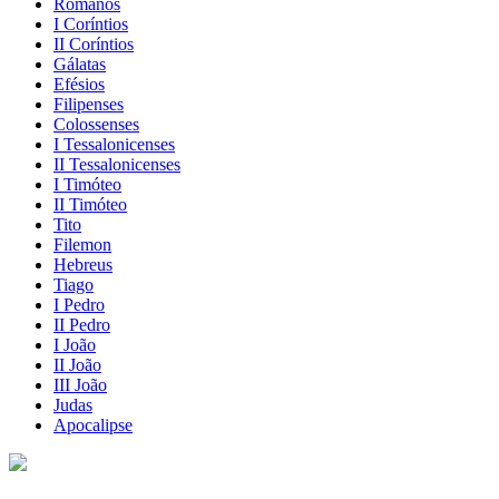
Romanos
I Coríntios
II Coríntios
Gálatas
Efésios
Filipenses
Colossenses
I Tessalonicenses
II Tessalonicenses
I Timóteo
II Timóteo
Tito
Filemon
Hebreus
Tiago
I Pedro
II Pedro
I João
II João
III João
Judas
Apocalipse