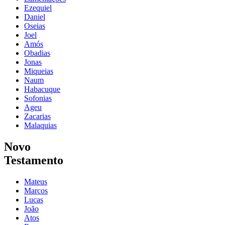
Ezequiel
Daniel
Oseias
Joel
Amós
Obadias
Jonas
Miqueias
Naum
Habacuque
Sofonias
Ageu
Zacarias
Malaquias
Novo
Testamento
Mateus
Marcos
Lucas
João
Atos