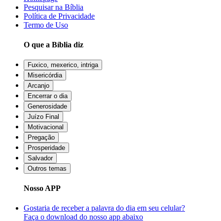
Pesquisar na Bíblia
Política de Privacidade
Termo de Uso
O que a Bíblia diz
Fuxico, mexerico, intriga
Misericórdia
Arcanjo
Encerrar o dia
Generosidade
Juízo Final
Motivacional
Pregação
Prosperidade
Salvador
Outros temas
Nosso APP
Gostaria de receber a palavra do dia em seu celular?
Faça o download do nosso app abaixo