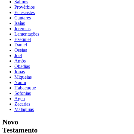
Salmos
Provérbios
Eclesiastes
Cantares
Isaías
Jeremias
Lamentações
Ezequiel
Daniel
Oseias
Joel
Amós
Obadias
Jonas
Miqueias
Naum
Habacuque
Sofonias
Ageu
Zacarias
Malaquias
Novo
Testamento