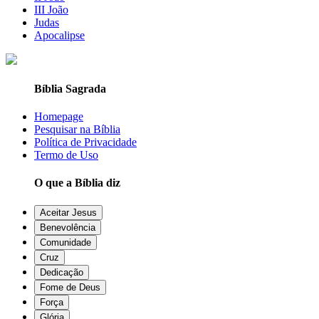
III João
Judas
Apocalipse
Bíblia Sagrada
Homepage
Pesquisar na Bíblia
Política de Privacidade
Termo de Uso
O que a Bíblia diz
Aceitar Jesus
Benevolência
Comunidade
Cruz
Dedicação
Fome de Deus
Força
Glória