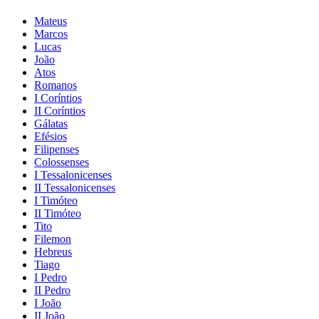
Mateus
Marcos
Lucas
João
Atos
Romanos
I Coríntios
II Coríntios
Gálatas
Efésios
Filipenses
Colossenses
I Tessalonicenses
II Tessalonicenses
I Timóteo
II Timóteo
Tito
Filemon
Hebreus
Tiago
I Pedro
II Pedro
I João
II João