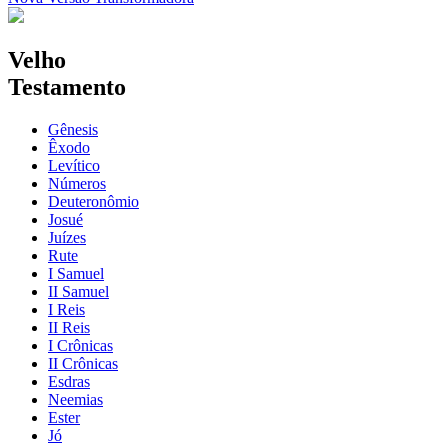
Velho
Testamento
Gênesis
Êxodo
Levítico
Números
Deuteronômio
Josué
Juízes
Rute
I Samuel
II Samuel
I Reis
II Reis
I Crônicas
II Crônicas
Esdras
Neemias
Ester
Jó