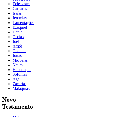
Eclesiastes
Cantares
Isaías
Jeremias
Lamentações
Ezequiel
Daniel
Oseias
Joel
Amós
Obadias
Jonas
Miqueias
Naum
Habacuque
Sofonias
Ageu
Zacarias
Malaquias
Novo
Testamento