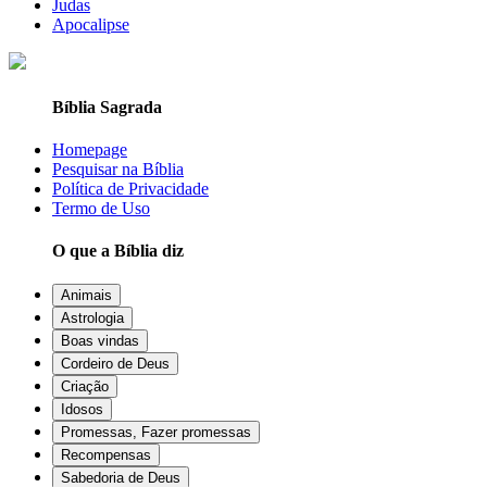
Judas
Apocalipse
Bíblia Sagrada
Homepage
Pesquisar na Bíblia
Política de Privacidade
Termo de Uso
O que a Bíblia diz
Animais
Astrologia
Boas vindas
Cordeiro de Deus
Criação
Idosos
Promessas, Fazer promessas
Recompensas
Sabedoria de Deus