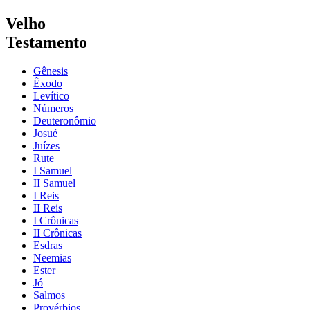
Velho
Testamento
Gênesis
Êxodo
Levítico
Números
Deuteronômio
Josué
Juízes
Rute
I Samuel
II Samuel
I Reis
II Reis
I Crônicas
II Crônicas
Esdras
Neemias
Ester
Jó
Salmos
Provérbios