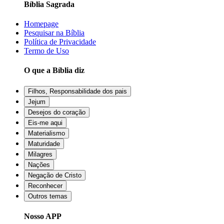
Bíblia Sagrada
Homepage
Pesquisar na Bíblia
Política de Privacidade
Termo de Uso
O que a Bíblia diz
Filhos, Responsabilidade dos pais
Jejum
Desejos do coração
Eis-me aqui
Materialismo
Maturidade
Milagres
Nações
Negação de Cristo
Reconhecer
Outros temas
Nosso APP