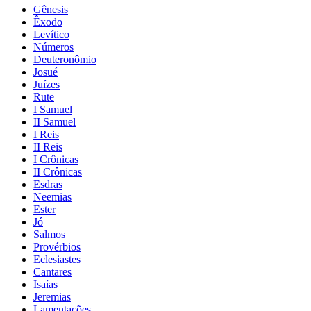
Gênesis
Êxodo
Levítico
Números
Deuteronômio
Josué
Juízes
Rute
I Samuel
II Samuel
I Reis
II Reis
I Crônicas
II Crônicas
Esdras
Neemias
Ester
Jó
Salmos
Provérbios
Eclesiastes
Cantares
Isaías
Jeremias
Lamentações