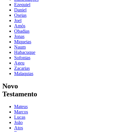
Ezequiel
Daniel
Oseias
Joel
Amós
Obadias
Jonas
Miqueias
Naum
Habacuque
Sofonias
Ageu
Zacarias
Malaquias
Novo
Testamento
Mateus
Marcos
Lucas
João
Atos