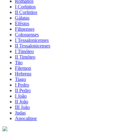
Romanos
I Coríntios
II Coríntios
Gálatas
Efésios
Filipenses
Colossenses
I Tessalonicenses
II Tessalonicenses
I Timóteo
II Timóteo
Tito
Filemon
Hebreus
Tiago
I Pedro
II Pedro
I João
II João
III João
Judas
Apocalipse