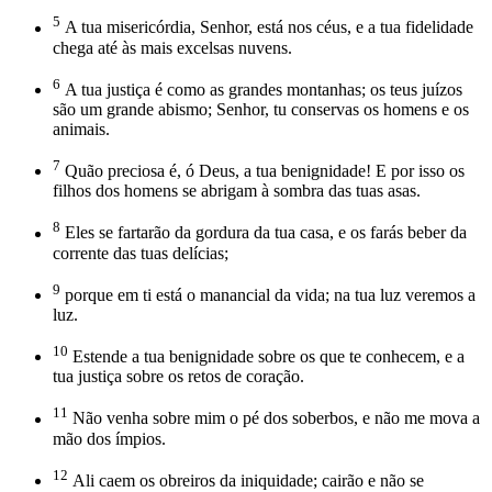
5
A tua misericórdia, Senhor, está nos céus, e a tua fidelidade
chega até às mais excelsas nuvens.
6
A tua justiça é como as grandes montanhas; os teus juízos
são um grande abismo; Senhor, tu conservas os homens e os
animais.
7
Quão preciosa é, ó Deus, a tua benignidade! E por isso os
filhos dos homens se abrigam à sombra das tuas asas.
8
Eles se fartarão da gordura da tua casa, e os farás beber da
corrente das tuas delícias;
9
porque em ti está o manancial da vida; na tua luz veremos a
luz.
10
Estende a tua benignidade sobre os que te conhecem, e a
tua justiça sobre os retos de coração.
11
Não venha sobre mim o pé dos soberbos, e não me mova a
mão dos ímpios.
12
Ali caem os obreiros da iniquidade; cairão e não se