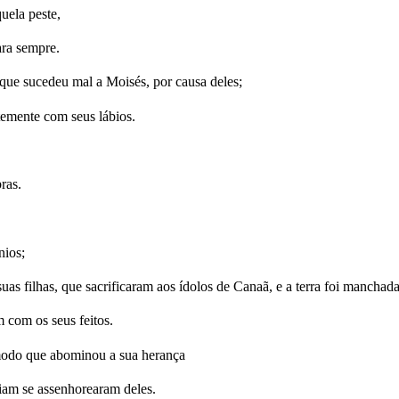
uela peste,
ara sempre.
que sucedeu mal a Moisés, por causa deles;
temente com seus lábios.
ras.
nios;
uas filhas, que sacrificaram aos ídolos de Canaã, e a terra foi mancha
 com os seus feitos.
 modo que abominou a sua herança
iam se assenhorearam deles.