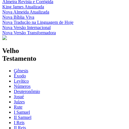
Almeira Revista e Corrigida
King James Atualizada
Nova Almeida Atualizada
Nova Bíblia Viva
Nova Tradução na Linguagem de Hoje
Nova Versão Internacional
Nova Versão Transformadora
Velho
Testamento
Gênesis
Êxodo
Levítico
Números
Deuteronômio
Josué
Juízes
Rute
I Samuel
II Samuel
I Reis
II Reis