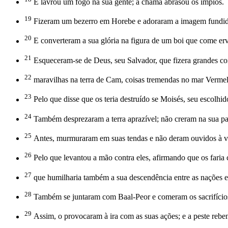
E lavrou um fogo na sua gente; a chama abrasou os ímpios.
19
Fizeram um bezerro em Horebe e adoraram a imagem fundid
20
E converteram a sua glória na figura de um boi que come erv
21
Esqueceram-se de Deus, seu Salvador, que fizera grandes coi
22
maravilhas na terra de Cam, coisas tremendas no mar Verme
23
Pelo que disse que os teria destruído se Moisés, seu escolhido
24
Também desprezaram a terra aprazível; não creram na sua pa
25
Antes, murmuraram em suas tendas e não deram ouvidos à v
26
Pelo que levantou a mão contra eles, afirmando que os faria c
27
que humilharia também a sua descendência entre as nações e o
28
Também se juntaram com Baal-Peor e comeram os sacrifício
29
Assim, o provocaram à ira com as suas ações; e a peste reben