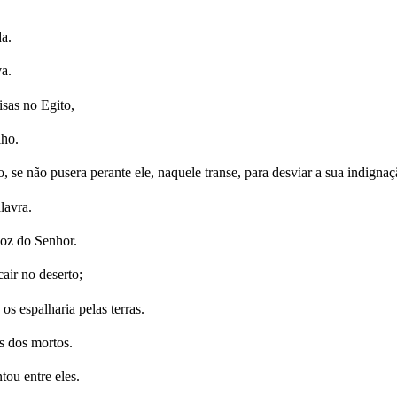
a.
a.
sas no Egito,
lho.
, se não pusera perante ele, naquele transe, para desviar a sua indignaçã
lavra.
oz do Senhor.
air no deserto;
s espalharia pelas terras.
s dos mortos.
tou entre eles.