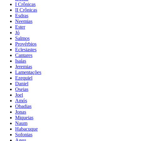
I Crônicas
II Crônicas
Esdras
Neemias
Ester
Jó
Salmos
Provérbios
Eclesiastes
Cantares
Isaías
Jeremias
Lamentações
Ezequiel
Daniel
Oseias
Joel
Amós
Obadias
Jonas
Miqueias
Naum
Habacuque
Sofonias
Ageu