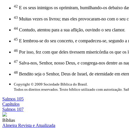
42
E os seus inimigos os oprimiram, humilhando-os debaixo da
43
Muitas vezes os livrou; mas eles provocaram-no com o seu co
44
Contudo, atentou para a sua aflição, ouvindo o seu clamor.
45
E lembrou-se do seu concerto, e compadeceu-se, segundo a m
46
Por isso, fez com que deles tivessem misericórdia os que os 
47
Salva-nos, Senhor, nosso Deus, e congrega-nos dentre as naç
48
Bendito seja o Senhor, Deus de Israel, de eternidade em et
Copyright © 2009 Sociedade Bíblica do Brasil.
Todos os direitos reservados. Texto bíblico utilizado com autorização. Sa
Salmos 105
Capítulos
Salmos 107
Bíblias
Almeira Revista e Atualizada