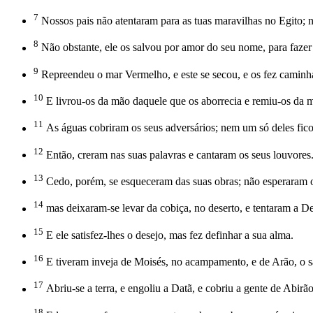
7
Nossos pais não atentaram para as tuas maravilhas no Egito; n
8
Não obstante, ele os salvou por amor do seu nome, para fazer
9
Repreendeu o mar Vermelho, e este se secou, e os fez caminh
10
E livrou-os da mão daquele que os aborrecia e remiu-os da 
11
As águas cobriram os seus adversários; nem um só deles fico
12
Então, creram nas suas palavras e cantaram os seus louvores
13
Cedo, porém, se esqueceram das suas obras; não esperaram o
14
mas deixaram-se levar da cobiça, no deserto, e tentaram a De
15
E ele satisfez-lhes o desejo, mas fez definhar a sua alma.
16
E tiveram inveja de Moisés, no acampamento, e de Arão, o s
17
Abriu-se a terra, e engoliu a Datã, e cobriu a gente de Abirão
18