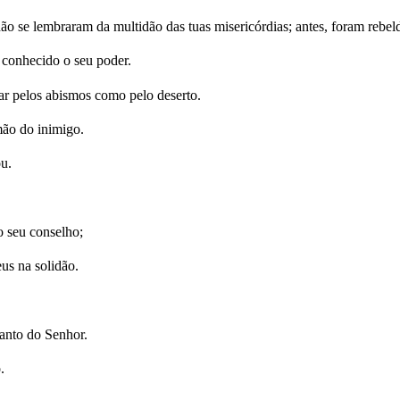
ão se lembraram da multidão das tuas misericórdias; antes, foram rebel
 conhecido o seu poder.
ar pelos abismos como pelo deserto.
mão do inimigo.
u.
.
 seu conselho;
us na solidão.
anto do Senhor.
.