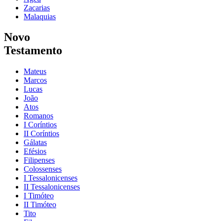
Zacarias
Malaquias
Novo
Testamento
Mateus
Marcos
Lucas
João
Atos
Romanos
I Coríntios
II Coríntios
Gálatas
Efésios
Filipenses
Colossenses
I Tessalonicenses
II Tessalonicenses
I Timóteo
II Timóteo
Tito