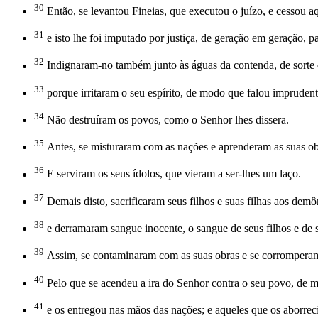
30
Então, se levantou Fineias, que executou o juízo, e cessou aq
31
e isto lhe foi imputado por justiça, de geração em geração, p
32
Indignaram-no também junto às águas da contenda, de sorte 
33
porque irritaram o seu espírito, de modo que falou impruden
34
Não destruíram os povos, como o Senhor lhes dissera.
35
Antes, se misturaram com as nações e aprenderam as suas ob
36
E serviram os seus ídolos, que vieram a ser-lhes um laço.
37
Demais disto, sacrificaram seus filhos e suas filhas aos demô
38
e derramaram sangue inocente, o sangue de seus filhos e de s
39
Assim, se contaminaram com as suas obras e se corromperam
40
Pelo que se acendeu a ira do Senhor contra o seu povo, de
41
e os entregou nas mãos das nações; e aqueles que os aborrec