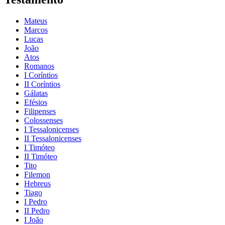
Mateus
Marcos
Lucas
João
Atos
Romanos
I Coríntios
II Coríntios
Gálatas
Efésios
Filipenses
Colossenses
I Tessalonicenses
II Tessalonicenses
I Timóteo
II Timóteo
Tito
Filemon
Hebreus
Tiago
I Pedro
II Pedro
I João