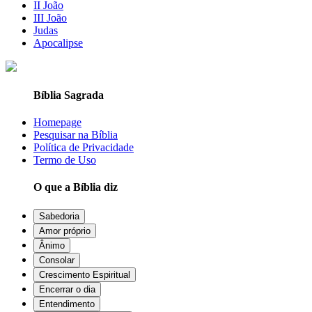
II João
III João
Judas
Apocalipse
Bíblia Sagrada
Homepage
Pesquisar na Bíblia
Política de Privacidade
Termo de Uso
O que a Bíblia diz
Sabedoria
Amor próprio
Ânimo
Consolar
Crescimento Espiritual
Encerrar o dia
Entendimento