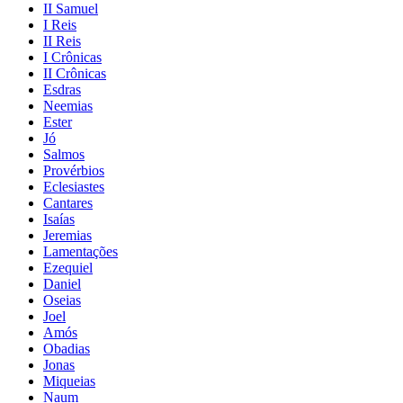
II Samuel
I Reis
II Reis
I Crônicas
II Crônicas
Esdras
Neemias
Ester
Jó
Salmos
Provérbios
Eclesiastes
Cantares
Isaías
Jeremias
Lamentações
Ezequiel
Daniel
Oseias
Joel
Amós
Obadias
Jonas
Miqueias
Naum