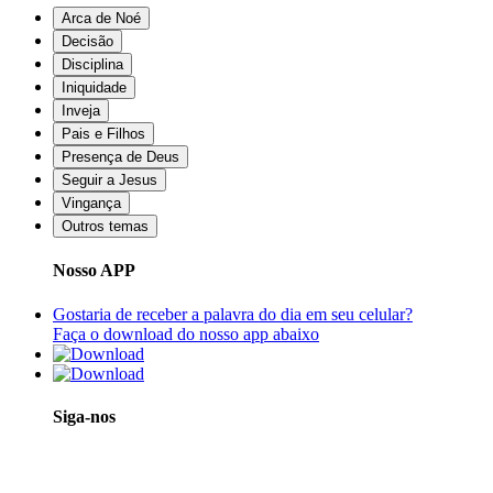
Arca de Noé
Decisão
Disciplina
Iniquidade
Inveja
Pais e Filhos
Presença de Deus
Seguir a Jesus
Vingança
Outros temas
Nosso APP
Gostaria de receber a palavra do dia em seu celular?
Faça o download do nosso app abaixo
Siga-nos