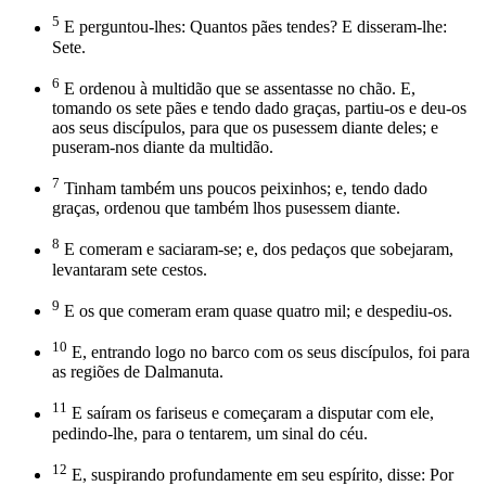
5
E perguntou-lhes: Quantos pães tendes? E disseram-lhe:
Sete.
6
E ordenou à multidão que se assentasse no chão. E,
tomando os sete pães e tendo dado graças, partiu-os e deu-os
aos seus discípulos, para que os pusessem diante deles; e
puseram-nos diante da multidão.
7
Tinham também uns poucos peixinhos; e, tendo dado
graças, ordenou que também lhos pusessem diante.
8
E comeram e saciaram-se; e, dos pedaços que sobejaram,
levantaram sete cestos.
9
E os que comeram eram quase quatro mil; e despediu-os.
10
E, entrando logo no barco com os seus discípulos, foi para
as regiões de Dalmanuta.
11
E saíram os fariseus e começaram a disputar com ele,
pedindo-lhe, para o tentarem, um sinal do céu.
12
E, suspirando profundamente em seu espírito, disse: Por