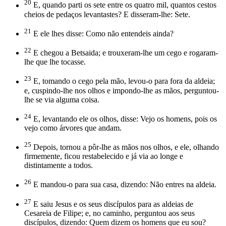
20
E, quando parti os sete entre os quatro mil, quantos cestos
cheios de pedaços levantastes? E disseram-lhe: Sete.
21
E ele lhes disse: Como não entendeis ainda?
22
E chegou a Betsaida; e trouxeram-lhe um cego e rogaram-
lhe que lhe tocasse.
23
E, tomando o cego pela mão, levou-o para fora da aldeia;
e, cuspindo-lhe nos olhos e impondo-lhe as mãos, perguntou-
lhe se via alguma coisa.
24
E, levantando ele os olhos, disse: Vejo os homens, pois os
vejo como árvores que andam.
25
Depois, tornou a pôr-lhe as mãos nos olhos, e ele, olhando
firmemente, ficou restabelecido e já via ao longe e
distintamente a todos.
26
E mandou-o para sua casa, dizendo: Não entres na aldeia.
27
E saiu Jesus e os seus discípulos para as aldeias de
Cesareia de Filipe; e, no caminho, perguntou aos seus
discípulos, dizendo: Quem dizem os homens que eu sou?