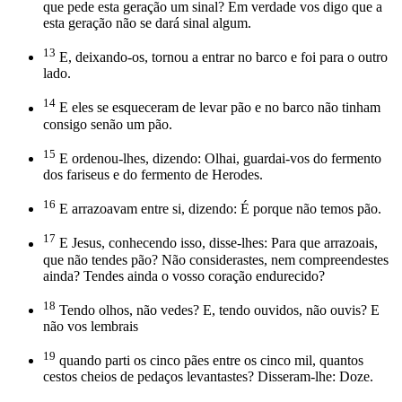
que pede esta geração um sinal? Em verdade vos digo que a
esta geração não se dará sinal algum.
13
E, deixando-os, tornou a entrar no barco e foi para o outro
lado.
14
E eles se esqueceram de levar pão e no barco não tinham
consigo senão um pão.
15
E ordenou-lhes, dizendo: Olhai, guardai-vos do fermento
dos fariseus e do fermento de Herodes.
16
E arrazoavam entre si, dizendo: É porque não temos pão.
17
E Jesus, conhecendo isso, disse-lhes: Para que arrazoais,
que não tendes pão? Não considerastes, nem compreendestes
ainda? Tendes ainda o vosso coração endurecido?
18
Tendo olhos, não vedes? E, tendo ouvidos, não ouvis? E
não vos lembrais
19
quando parti os cinco pães entre os cinco mil, quantos
cestos cheios de pedaços levantastes? Disseram-lhe: Doze.