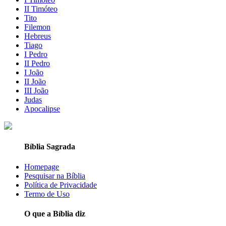
II Timóteo
Tito
Filemon
Hebreus
Tiago
I Pedro
II Pedro
I João
II João
III João
Judas
Apocalipse
Bíblia Sagrada
Homepage
Pesquisar na Bíblia
Política de Privacidade
Termo de Uso
O que a Bíblia diz