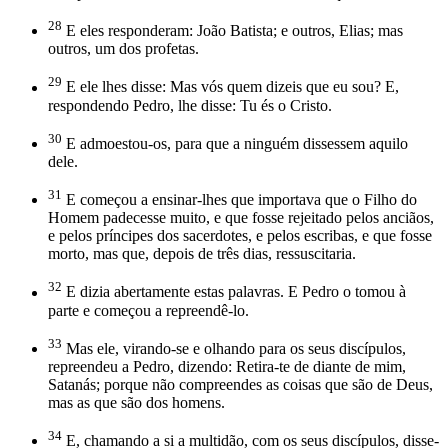
28
E eles responderam: João Batista; e outros, Elias; mas
outros, um dos profetas.
29
E ele lhes disse: Mas vós quem dizeis que eu sou? E,
respondendo Pedro, lhe disse: Tu és o Cristo.
30
E admoestou-os, para que a ninguém dissessem aquilo
dele.
31
E começou a ensinar-lhes que importava que o Filho do
Homem padecesse muito, e que fosse rejeitado pelos anciãos,
e pelos príncipes dos sacerdotes, e pelos escribas, e que fosse
morto, mas que, depois de três dias, ressuscitaria.
32
E dizia abertamente estas palavras. E Pedro o tomou à
parte e começou a repreendê-lo.
33
Mas ele, virando-se e olhando para os seus discípulos,
repreendeu a Pedro, dizendo: Retira-te de diante de mim,
Satanás; porque não compreendes as coisas que são de Deus,
mas as que são dos homens.
34
E, chamando a si a multidão, com os seus discípulos, disse-