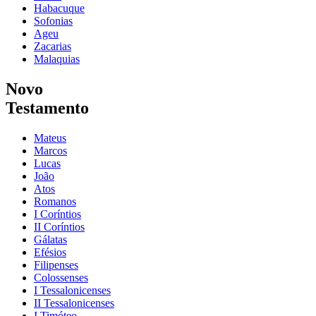
Habacuque
Sofonias
Ageu
Zacarias
Malaquias
Novo
Testamento
Mateus
Marcos
Lucas
João
Atos
Romanos
I Coríntios
II Coríntios
Gálatas
Efésios
Filipenses
Colossenses
I Tessalonicenses
II Tessalonicenses
I Timóteo