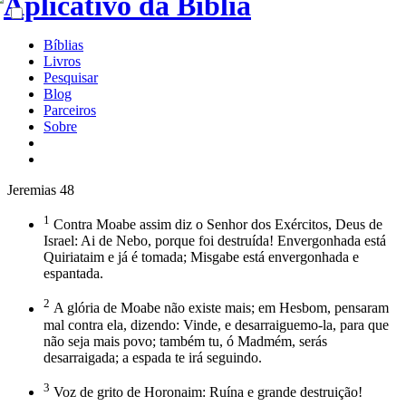
Bíblias
Livros
Pesquisar
Blog
Parceiros
Sobre
Jeremias 48
1
Contra Moabe assim diz o Senhor dos Exércitos, Deus de
Israel: Ai de Nebo, porque foi destruída! Envergonhada está
Quiriataim e já é tomada; Misgabe está envergonhada e
espantada.
2
A glória de Moabe não existe mais; em Hesbom, pensaram
mal contra ela, dizendo: Vinde, e desarraiguemo-la, para que
não seja mais povo; também tu, ó Madmém, serás
desarraigada; a espada te irá seguindo.
3
Voz de grito de Horonaim: Ruína e grande destruição!