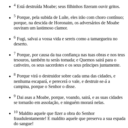
4
Está destruída Moabe; seus filhinhos fizeram ouvir gritos.
5
Porque, pela subida de Luíte, eles irão com choro contínuo;
porque, na descida de Horonaim, os adversários de Moabe
ouviram um lastimoso clamor.
6
Fugi, salvai a vossa vida e sereis como a tamargueira no
deserto.
7
Porque, por causa da tua confiança nas tuas obras e nos teus
tesouros, também tu serás tomada; e Quemos sairá para o
cativeiro, os seus sacerdotes e os seus príncipes juntamente.
8
Porque virá o destruidor sobre cada uma das cidades, e
nenhuma escapará, e perecerá o vale, e destruir-se-á a
campina, porque o Senhor o disse.
9
Dai asas a Moabe, porque, voando, sairá, e as suas cidades
se tornarão em assolação, e ninguém morará nelas.
10
Maldito aquele que fizer a obra do Senhor
fraudulentamente! E maldito aquele que preserva a sua espada
do sangue!