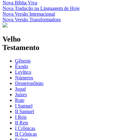
Nova Bíblia Viva
Nova Tradução na Linguagem de Hoje
Nova Versão Internacional
Nova Versão Transformadora
Velho
Testamento
Gênesis
Êxodo
Levítico
Números
Deuteronômio
Josué
Juízes
Rute
I Samuel
II Samuel
I Reis
II Reis
I Crônicas
II Crônicas
Esdras