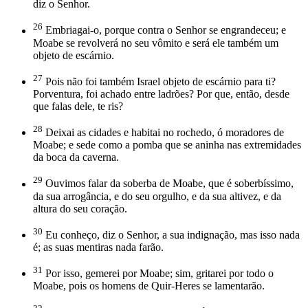
diz o Senhor.
26
Embriagai-o, porque contra o Senhor se engrandeceu; e
Moabe se revolverá no seu vômito e será ele também um
objeto de escárnio.
27
Pois não foi também Israel objeto de escárnio para ti?
Porventura, foi achado entre ladrões? Por que, então, desde
que falas dele, te ris?
28
Deixai as cidades e habitai no rochedo, ó moradores de
Moabe; e sede como a pomba que se aninha nas extremidades
da boca da caverna.
29
Ouvimos falar da soberba de Moabe, que é soberbíssimo,
da sua arrogância, e do seu orgulho, e da sua altivez, e da
altura do seu coração.
30
Eu conheço, diz o Senhor, a sua indignação, mas isso nada
é; as suas mentiras nada farão.
31
Por isso, gemerei por Moabe; sim, gritarei por todo o
Moabe, pois os homens de Quir-Heres se lamentarão.