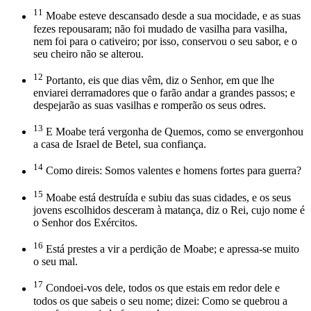
11
Moabe esteve descansado desde a sua mocidade, e as suas
fezes repousaram; não foi mudado de vasilha para vasilha,
nem foi para o cativeiro; por isso, conservou o seu sabor, e o
seu cheiro não se alterou.
12
Portanto, eis que dias vêm, diz o Senhor, em que lhe
enviarei derramadores que o farão andar a grandes passos; e
despejarão as suas vasilhas e romperão os seus odres.
13
E Moabe terá vergonha de Quemos, como se envergonhou
a casa de Israel de Betel, sua confiança.
14
Como direis: Somos valentes e homens fortes para guerra?
15
Moabe está destruída e subiu das suas cidades, e os seus
jovens escolhidos desceram à matança, diz o Rei, cujo nome é
o Senhor dos Exércitos.
16
Está prestes a vir a perdição de Moabe; e apressa-se muito
o seu mal.
17
Condoei-vos dele, todos os que estais em redor dele e
todos os que sabeis o seu nome; dizei: Como se quebrou a