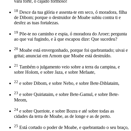
vara forte, o cajado formoso!
18
Desce da tua glória e assenta-te em seco, ó moradora, filha
de Dibom; porque o destruidor de Moabe subiu contra ti e
desfez as tuas fortalezas.
19
Põe-te no caminho e espia, ó moradora do Aroer; pergunta
ao que vai fugindo, e à que escapou dize: Que sucedeu?
20
Moabe está envergonhado, porque foi quebrantado; uivai e
gritai; anunciai em Arnom que Moabe está destruído.
21
Também o julgamento veio sobre a terra da campina, e
sobre Holom, e sobre Jaza, e sobre Mefaate,
22
e sobre Dibom, e sobre Nebo, e sobre Bete-Diblataim,
23
e sobre Quiriataim, e sobre Bete-Gamul, e sobre Bete-
Meom,
24
e sobre Queriote, e sobre Bozra e até sobre todas as
cidades da terra de Moabe, as de longe e as de perto.
25
Está cortado o poder de Moabe, e quebrantado o seu braço,