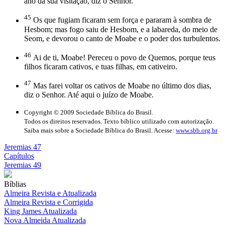
ano da sua visitação, diz o Senhor.
45
Os que fugiam ficaram sem força e pararam à sombra de
Hesbom; mas fogo saiu de Hesbom, e a labareda, do meio de
Seom, e devorou o canto de Moabe e o poder dos turbulentos.
46
Ai de ti, Moabe! Pereceu o povo de Quemos, porque teus
filhos ficaram cativos, e tuas filhas, em cativeiro.
47
Mas farei voltar os cativos de Moabe no último dos dias,
diz o Senhor. Até aqui o juízo de Moabe.
Copyright © 2009 Sociedade Bíblica do Brasil.
Todos os direitos reservados. Texto bíblico utilizado com autorização.
Saiba mais sobre a Sociedade Bíblica do Brasil. Acesse:
www.sbb.org.br
Jeremias 47
Capítulos
Jeremias 49
Bíblias
Almeira Revista e Atualizada
Almeira Revista e Corrigida
King James Atualizada
Nova Almeida Atualizada