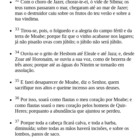
32
Com o choro de Jazer, chorar-te-ei, ó vide de Sibma; os
teus ramos passaram o mar, chegaram até ao mar de Jazer;
mas o destruidor caiu sobre os frutos do teu verão e sobre a
tua vindima.
33
Tirou-se, pois, o folguedo e a alegria do campo fértil e da
terra de Moabe; porque fiz que o vinho acabasse nos lagares;
já não pisarão uvas com júbilo; o júbilo não será júbilo.
34
Ouviu-se o grito de Hesbom até Eleale e até Jaza; e, desde
Zoar até Horonaim, se ouviu a sua voz, como de bezerra de
três anos; porque até as águas do Ninrim se tornarão em
assolação.
35
E farei desaparecer de Moabe, diz o Senhor, quem
sacrifique nos altos e queime incenso aos seus deuses.
36
Por isso, soará como flautas o meu coração por Moabe; e
como flautas soará o meu coração pelos homens de Quir-
Heres; porquanto a abundância que ajuntou se perdeu.
37
Porque toda a cabeça ficará calva, e toda a barba,
diminuída; sobre todas as mãos haverá incisões, e sobre os
lombos, panos de saco.