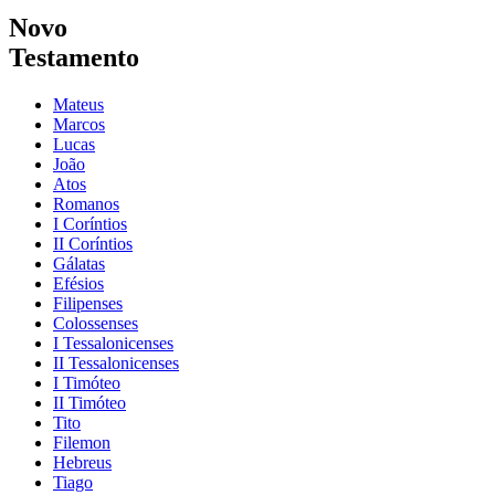
Novo
Testamento
Mateus
Marcos
Lucas
João
Atos
Romanos
I Coríntios
II Coríntios
Gálatas
Efésios
Filipenses
Colossenses
I Tessalonicenses
II Tessalonicenses
I Timóteo
II Timóteo
Tito
Filemon
Hebreus
Tiago