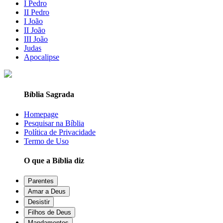
I Pedro
II Pedro
I João
II João
III João
Judas
Apocalipse
Bíblia Sagrada
Homepage
Pesquisar na Bíblia
Política de Privacidade
Termo de Uso
O que a Bíblia diz
Parentes
Amar a Deus
Desistir
Filhos de Deus
Mandamentos