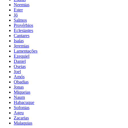
Neemias
Ester
Jó
Salmos
Provérbios
Eclesiastes
Cantares
Isaías
Jeremias
Lamentações
Ezequiel
Daniel
Oseias
Joel
Amós
Obadias
Jonas
Miqueias
Naum
Habacuque
Sofonias
Ageu
Zacarias
Malaquias