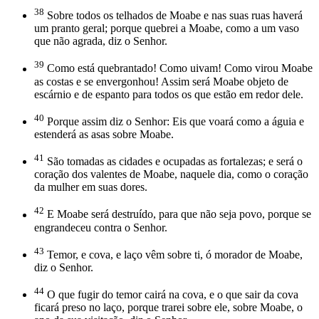
38
Sobre todos os telhados de Moabe e nas suas ruas haverá
um pranto geral; porque quebrei a Moabe, como a um vaso
que não agrada, diz o Senhor.
39
Como está quebrantado! Como uivam! Como virou Moabe
as costas e se envergonhou! Assim será Moabe objeto de
escárnio e de espanto para todos os que estão em redor dele.
40
Porque assim diz o Senhor: Eis que voará como a águia e
estenderá as asas sobre Moabe.
41
São tomadas as cidades e ocupadas as fortalezas; e será o
coração dos valentes de Moabe, naquele dia, como o coração
da mulher em suas dores.
42
E Moabe será destruído, para que não seja povo, porque se
engrandeceu contra o Senhor.
43
Temor, e cova, e laço vêm sobre ti, ó morador de Moabe,
diz o Senhor.
44
O que fugir do temor cairá na cova, e o que sair da cova
ficará preso no laço, porque trarei sobre ele, sobre Moabe, o