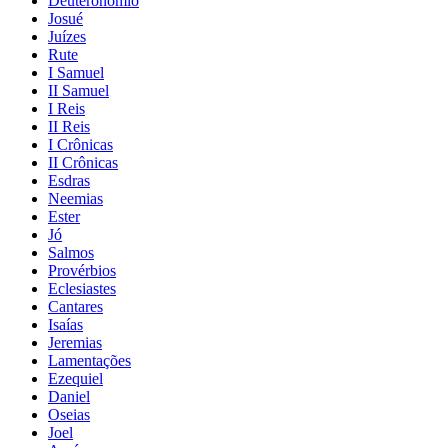
Deuteronômio
Josué
Juízes
Rute
I Samuel
II Samuel
I Reis
II Reis
I Crônicas
II Crônicas
Esdras
Neemias
Ester
Jó
Salmos
Provérbios
Eclesiastes
Cantares
Isaías
Jeremias
Lamentações
Ezequiel
Daniel
Oseias
Joel