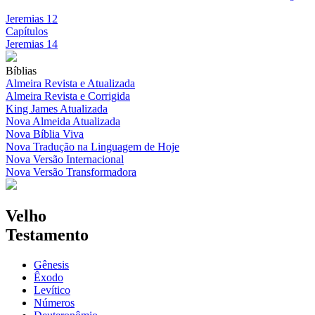
Jeremias 12
Capítulos
Jeremias 14
Bíblias
Almeira Revista e Atualizada
Almeira Revista e Corrigida
King James Atualizada
Nova Almeida Atualizada
Nova Bíblia Viva
Nova Tradução na Linguagem de Hoje
Nova Versão Internacional
Nova Versão Transformadora
Velho
Testamento
Gênesis
Êxodo
Levítico
Números