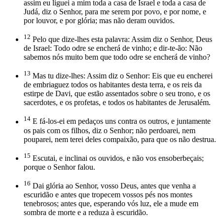
assim eu liguei a mim toda a casa de Israel e toda a casa de
Judá, diz o Senhor, para me serem por povo, e por nome, e
por louvor, e por glória; mas não deram ouvidos.
12
Pelo que dize-lhes esta palavra: Assim diz o Senhor, Deus
de Israel: Todo odre se encherá de vinho; e dir-te-ão: Não
sabemos nós muito bem que todo odre se encherá de vinho?
13
Mas tu dize-lhes: Assim diz o Senhor: Eis que eu encherei
de embriaguez todos os habitantes desta terra, e os reis da
estirpe de Davi, que estão assentados sobre o seu trono, e os
sacerdotes, e os profetas, e todos os habitantes de Jerusalém.
14
E fá-los-ei em pedaços uns contra os outros, e juntamente
os pais com os filhos, diz o Senhor; não perdoarei, nem
pouparei, nem terei deles compaixão, para que os não destrua.
15
Escutai, e inclinai os ouvidos, e não vos ensoberbeçais;
porque o Senhor falou.
16
Dai glória ao Senhor, vosso Deus, antes que venha a
escuridão e antes que tropecem vossos pés nos montes
tenebrosos; antes que, esperando vós luz, ele a mude em
sombra de morte e a reduza à escuridão.