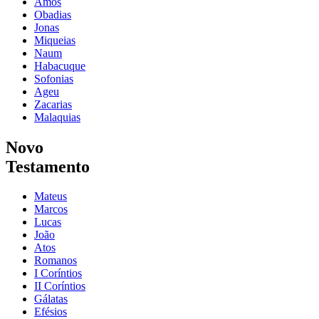
Amós
Obadias
Jonas
Miqueias
Naum
Habacuque
Sofonias
Ageu
Zacarias
Malaquias
Novo
Testamento
Mateus
Marcos
Lucas
João
Atos
Romanos
I Coríntios
II Coríntios
Gálatas
Efésios