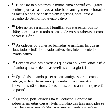
17
E, se isso não ouvirdes, a minha alma chorará em lugares
ocultos, por causa da vossa soberba; e amargamente chorarão
os meus olhos e se desfarão em lágrimas, porquanto o
rebanho do Senhor foi levado cativo.
18
Dize ao rei e à rainha: Humilhai-vos e assentai-vos no
chão; porque já caiu todo o ornato de vossas cabeças, a coroa
de vossa glória.
19
As cidades do Sul estão fechadas, e ninguém há que as
abra; todo o Judá foi levado cativo; sim, inteiramente foi
levado cativo.
20
Levantai os olhos e vede os que vêm do Norte; onde está o
rebanho que se te deu, e as ovelhas da tua glória?
21
Que dirás, quando puser os teus amigos sobre ti como
cabeça, se foste tu mesmo que contra ti os ensinaste?
Porventura, não te tomarão as dores, como à mulher que está
de parto?
22
Quando, pois, disseres no teu coração: Por que me
sobrevieram estas coisas? Pela multidão das tuas maldades se
descobriram as tuas fraldas, e os teus calcanhares sofrem