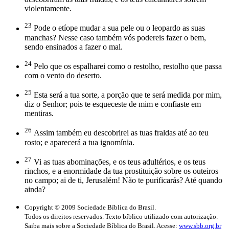
violentamente.
23
Pode o etíope mudar a sua pele ou o leopardo as suas
manchas? Nesse caso também vós podereis fazer o bem,
sendo ensinados a fazer o mal.
24
Pelo que os espalharei como o restolho, restolho que passa
com o vento do deserto.
25
Esta será a tua sorte, a porção que te será medida por mim,
diz o Senhor; pois te esqueceste de mim e confiaste em
mentiras.
26
Assim também eu descobrirei as tuas fraldas até ao teu
rosto; e aparecerá a tua ignomínia.
27
Vi as tuas abominações, e os teus adultérios, e os teus
rinchos, e a enormidade da tua prostituição sobre os outeiros
no campo; ai de ti, Jerusalém! Não te purificarás? Até quando
ainda?
Copyright © 2009 Sociedade Bíblica do Brasil.
Todos os direitos reservados. Texto bíblico utilizado com autorização.
Saiba mais sobre a Sociedade Bíblica do Brasil. Acesse:
www.sbb.org.br