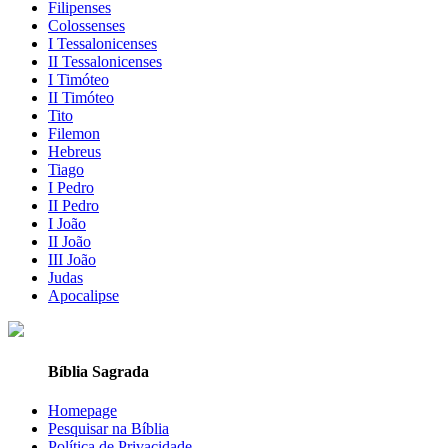
Filipenses
Colossenses
I Tessalonicenses
II Tessalonicenses
I Timóteo
II Timóteo
Tito
Filemon
Hebreus
Tiago
I Pedro
II Pedro
I João
II João
III João
Judas
Apocalipse
Bíblia Sagrada
Homepage
Pesquisar na Bíblia
Política de Privacidade