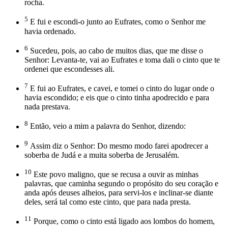
rocha.
5
E fui e escondi-o junto ao Eufrates, como o Senhor me
havia ordenado.
6
Sucedeu, pois, ao cabo de muitos dias, que me disse o
Senhor: Levanta-te, vai ao Eufrates e toma dali o cinto que te
ordenei que escondesses ali.
7
E fui ao Eufrates, e cavei, e tomei o cinto do lugar onde o
havia escondido; e eis que o cinto tinha apodrecido e para
nada prestava.
8
Então, veio a mim a palavra do Senhor, dizendo:
9
Assim diz o Senhor: Do mesmo modo farei apodrecer a
soberba de Judá e a muita soberba de Jerusalém.
10
Este povo maligno, que se recusa a ouvir as minhas
palavras, que caminha segundo o propósito do seu coração e
anda após deuses alheios, para servi-los e inclinar-se diante
deles, será tal como este cinto, que para nada presta.
11
Porque, como o cinto está ligado aos lombos do homem,