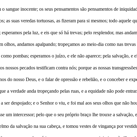
o sangue inocente; os seus pensamentos são pensamentos de iniquidade
 as suas veredas tortuosas, as fizeram para si mesmos; todo aquele q
a; esperamos pela luz, e eis que só há trevas; pelo resplendor, mas and
 olhos, andamos apalpando; tropeçamos ao meio-dia como nas trevas 
o pombas; esperamos o juízo, e ele não aparece; pela salvação, e ela
e os nossos pecados testificam contra nós; porque as nossas transgressõ
nos do nosso Deus, e o falar de opressão e rebelião, e o conceber e exp
orque a verdade anda tropeçando pelas ruas, e a equidade não pode entrar
a ser despojado; e o Senhor o viu, e foi mal aos seus olhos que não hou
um intercessor; pelo que o seu próprio braço lhe trouxe a salvação, e a
 elmo da salvação na sua cabeça, e tomou vestes de vingança por vestid