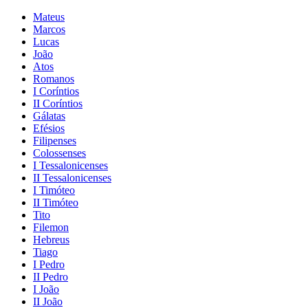
Mateus
Marcos
Lucas
João
Atos
Romanos
I Coríntios
II Coríntios
Gálatas
Efésios
Filipenses
Colossenses
I Tessalonicenses
II Tessalonicenses
I Timóteo
II Timóteo
Tito
Filemon
Hebreus
Tiago
I Pedro
II Pedro
I João
II João