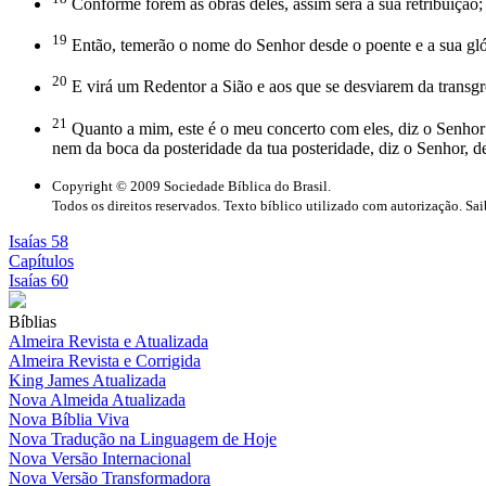
Conforme forem as obras deles, assim será a sua retribuição; 
19
Então, temerão o nome do Senhor desde o poente e a sua glóri
20
E virá um Redentor a Sião e aos que se desviarem da transgr
21
Quanto a mim, este é o meu concerto com eles, diz o Senhor: 
nem da boca da posteridade da tua posteridade, diz o Senhor, d
Copyright © 2009 Sociedade Bíblica do Brasil.
Todos os direitos reservados. Texto bíblico utilizado com autorização. Sa
Isaías 58
Capítulos
Isaías 60
Bíblias
Almeira Revista e Atualizada
Almeira Revista e Corrigida
King James Atualizada
Nova Almeida Atualizada
Nova Bíblia Viva
Nova Tradução na Linguagem de Hoje
Nova Versão Internacional
Nova Versão Transformadora