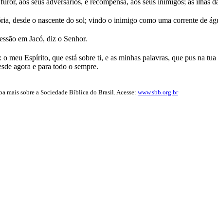
furor, aos seus adversários, e recompensa, aos seus inimigos; às ilhas d
a, desde o nascente do sol; vindo o inimigo como uma corrente de água
essão em Jacó, diz o Senhor.
o meu Espírito, que está sobre ti, e as minhas palavras, que pus na tua
esde agora e para todo o sempre.
iba mais sobre a Sociedade Bíblica do Brasil. Acesse:
www.sbb.org.br