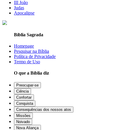
III João
Judas
Apocalipse
Bíblia Sagrada
Homepage
Pesquisar na Bíblia
Política de Privacidade
Termo de Uso
O que a Bíblia diz
Preocupar-se
Ciência
Confortar
Conquista
Consequências dos nossos atos
Missões
Noivado
Nova Aliança