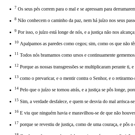
7
Os seus pés correm para o mal e se apressam para derramarem 
8
Não conhecem o caminho da paz, nem há juízo nos seus passos;
9
Por isso, o juízo está longe de nós, e a justiça não nos alcanç
10
Apalpamos as paredes como cegos; sim, como os que não têm
11
Todos nós bramamos como ursos e continuamente gememos com
12
Porque as nossas transgressões se multiplicaram perante ti, 
13
como o prevaricar, e o mentir contra o Senhor, e o retirarmo-
14
Pelo que o juízo se tornou atrás, e a justiça se pôs longe, p
15
Sim, a verdade desfalece, e quem se desvia do mal arrisca-se 
16
E viu que ninguém havia e maravilhou-se de que não houvesse 
17
porque se revestiu de justiça, como de uma couraça, e pôs o
18