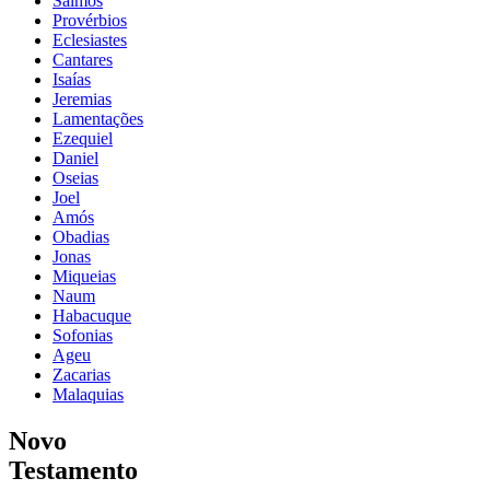
Salmos
Provérbios
Eclesiastes
Cantares
Isaías
Jeremias
Lamentações
Ezequiel
Daniel
Oseias
Joel
Amós
Obadias
Jonas
Miqueias
Naum
Habacuque
Sofonias
Ageu
Zacarias
Malaquias
Novo
Testamento