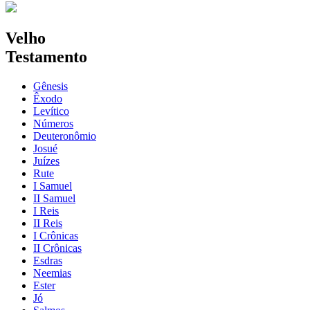
Velho
Testamento
Gênesis
Êxodo
Levítico
Números
Deuteronômio
Josué
Juízes
Rute
I Samuel
II Samuel
I Reis
II Reis
I Crônicas
II Crônicas
Esdras
Neemias
Ester
Jó