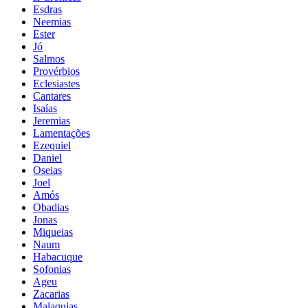
Esdras
Neemias
Ester
Jó
Salmos
Provérbios
Eclesiastes
Cantares
Isaías
Jeremias
Lamentações
Ezequiel
Daniel
Oseias
Joel
Amós
Obadias
Jonas
Miqueias
Naum
Habacuque
Sofonias
Ageu
Zacarias
Malaquias