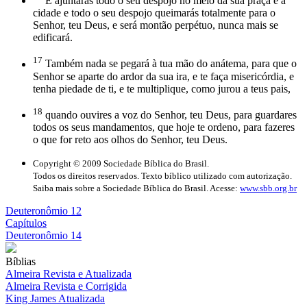
E ajuntarás todo o seu despojo no meio da sua praça e a
cidade e todo o seu despojo queimarás totalmente para o
Senhor, teu Deus, e será montão perpétuo, nunca mais se
edificará.
17
Também nada se pegará à tua mão do anátema, para que o
Senhor se aparte do ardor da sua ira, e te faça misericórdia, e
tenha piedade de ti, e te multiplique, como jurou a teus pais,
18
quando ouvires a voz do Senhor, teu Deus, para guardares
todos os seus mandamentos, que hoje te ordeno, para fazeres
o que for reto aos olhos do Senhor, teu Deus.
Copyright © 2009 Sociedade Bíblica do Brasil.
Todos os direitos reservados. Texto bíblico utilizado com autorização.
Saiba mais sobre a Sociedade Bíblica do Brasil. Acesse:
www.sbb.org.br
Deuteronômio 12
Capítulos
Deuteronômio 14
Bíblias
Almeira Revista e Atualizada
Almeira Revista e Corrigida
King James Atualizada