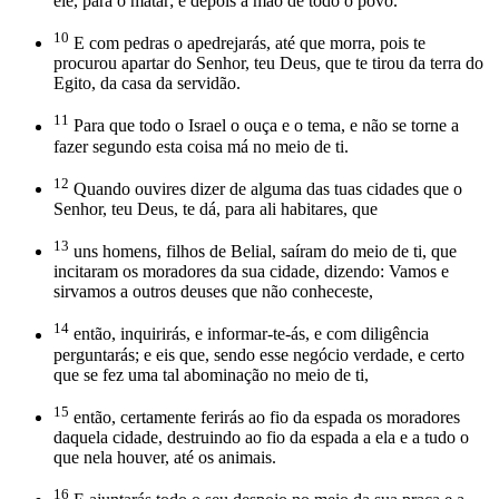
ele, para o matar; e depois a mão de todo o povo.
10
E com pedras o apedrejarás, até que morra, pois te
procurou apartar do Senhor, teu Deus, que te tirou da terra do
Egito, da casa da servidão.
11
Para que todo o Israel o ouça e o tema, e não se torne a
fazer segundo esta coisa má no meio de ti.
12
Quando ouvires dizer de alguma das tuas cidades que o
Senhor, teu Deus, te dá, para ali habitares, que
13
uns homens, filhos de Belial, saíram do meio de ti, que
incitaram os moradores da sua cidade, dizendo: Vamos e
sirvamos a outros deuses que não conheceste,
14
então, inquirirás, e informar-te-ás, e com diligência
perguntarás; e eis que, sendo esse negócio verdade, e certo
que se fez uma tal abominação no meio de ti,
15
então, certamente ferirás ao fio da espada os moradores
daquela cidade, destruindo ao fio da espada a ela e a tudo o
que nela houver, até os animais.
16