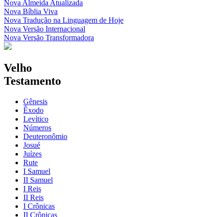
Nova Almeida Atualizada
Nova Bíblia Viva
Nova Tradução na Linguagem de Hoje
Nova Versão Internacional
Nova Versão Transformadora
Velho
Testamento
Gênesis
Êxodo
Levítico
Números
Deuteronômio
Josué
Juízes
Rute
I Samuel
II Samuel
I Reis
II Reis
I Crônicas
II Crônicas