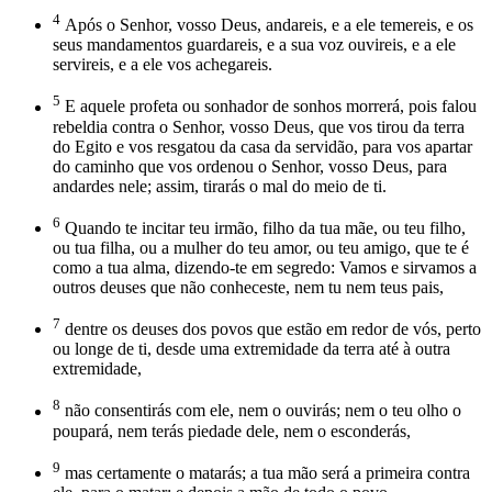
4
Após o Senhor, vosso Deus, andareis, e a ele temereis, e os
seus mandamentos guardareis, e a sua voz ouvireis, e a ele
servireis, e a ele vos achegareis.
5
E aquele profeta ou sonhador de sonhos morrerá, pois falou
rebeldia contra o Senhor, vosso Deus, que vos tirou da terra
do Egito e vos resgatou da casa da servidão, para vos apartar
do caminho que vos ordenou o Senhor, vosso Deus, para
andardes nele; assim, tirarás o mal do meio de ti.
6
Quando te incitar teu irmão, filho da tua mãe, ou teu filho,
ou tua filha, ou a mulher do teu amor, ou teu amigo, que te é
como a tua alma, dizendo-te em segredo: Vamos e sirvamos a
outros deuses que não conheceste, nem tu nem teus pais,
7
dentre os deuses dos povos que estão em redor de vós, perto
ou longe de ti, desde uma extremidade da terra até à outra
extremidade,
8
não consentirás com ele, nem o ouvirás; nem o teu olho o
poupará, nem terás piedade dele, nem o esconderás,
9
mas certamente o matarás; a tua mão será a primeira contra