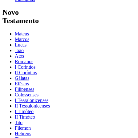
Novo
Testamento
Mateus
Marcos
Lucas
João
Atos
Romanos
I Coríntios
II Coríntios
Gálatas
Efésios
Filipenses
Colossenses
I Tessalonicenses
II Tessalonicenses
I Timóteo
II Timóteo
Tito
Filemon
Hebreus