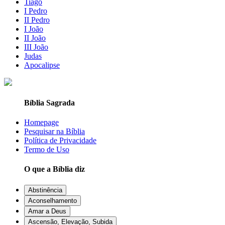
Tiago
I Pedro
II Pedro
I João
II João
III João
Judas
Apocalipse
Bíblia Sagrada
Homepage
Pesquisar na Bíblia
Política de Privacidade
Termo de Uso
O que a Bíblia diz
Abstinência
Aconselhamento
Amar a Deus
Ascensão, Elevação, Subida