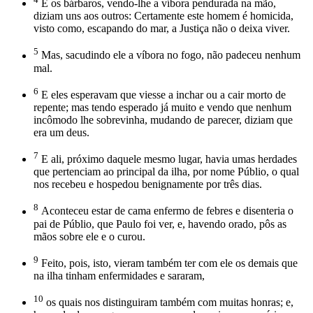
E os bárbaros, vendo-lhe a víbora pendurada na mão,
diziam uns aos outros: Certamente este homem é homicida,
visto como, escapando do mar, a Justiça não o deixa viver.
5
Mas, sacudindo ele a víbora no fogo, não padeceu nenhum
mal.
6
E eles esperavam que viesse a inchar ou a cair morto de
repente; mas tendo esperado já muito e vendo que nenhum
incômodo lhe sobrevinha, mudando de parecer, diziam que
era um deus.
7
E ali, próximo daquele mesmo lugar, havia umas herdades
que pertenciam ao principal da ilha, por nome Públio, o qual
nos recebeu e hospedou benignamente por três dias.
8
Aconteceu estar de cama enfermo de febres e disenteria o
pai de Públio, que Paulo foi ver, e, havendo orado, pôs as
mãos sobre ele e o curou.
9
Feito, pois, isto, vieram também ter com ele os demais que
na ilha tinham enfermidades e sararam,
10
os quais nos distinguiram também com muitas honras; e,