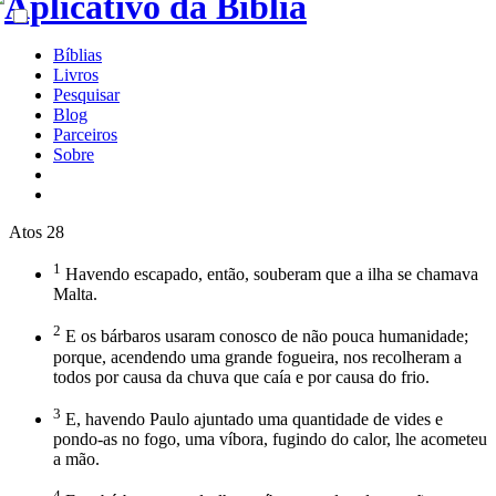
Bíblias
Livros
Pesquisar
Blog
Parceiros
Sobre
Atos 28
1
Havendo escapado, então, souberam que a ilha se chamava
Malta.
2
E os bárbaros usaram conosco de não pouca humanidade;
porque, acendendo uma grande fogueira, nos recolheram a
todos por causa da chuva que caía e por causa do frio.
3
E, havendo Paulo ajuntado uma quantidade de vides e
pondo-as no fogo, uma víbora, fugindo do calor, lhe acometeu
a mão.
4