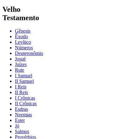
Velho
Testamento
Gênesis
Êxodo
Levítico
Números
Deuteronômio
Josué
Juízes
Rute
I Samuel
II Samuel
I Reis
II Reis
I Crônicas
II Crônicas
Esdras
Neemias
Ester
Jó
Salmos
Provérbios