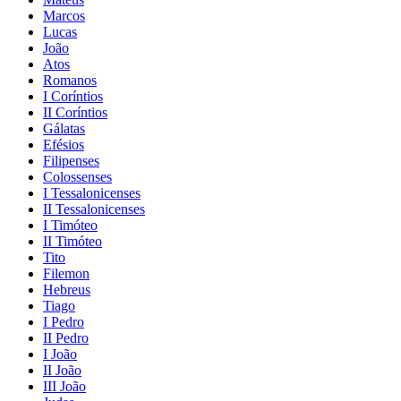
Marcos
Lucas
João
Atos
Romanos
I Coríntios
II Coríntios
Gálatas
Efésios
Filipenses
Colossenses
I Tessalonicenses
II Tessalonicenses
I Timóteo
II Timóteo
Tito
Filemon
Hebreus
Tiago
I Pedro
II Pedro
I João
II João
III João