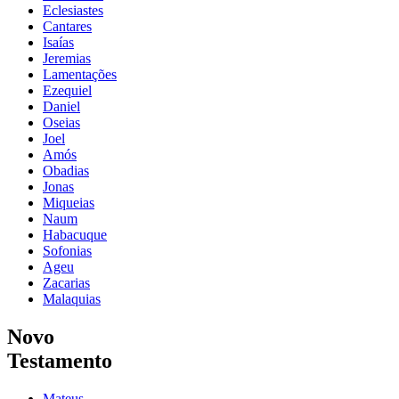
Eclesiastes
Cantares
Isaías
Jeremias
Lamentações
Ezequiel
Daniel
Oseias
Joel
Amós
Obadias
Jonas
Miqueias
Naum
Habacuque
Sofonias
Ageu
Zacarias
Malaquias
Novo
Testamento
Mateus