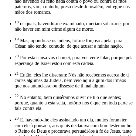
não havendo eu feito nada contra o povo ou contra os ritos
paternos, vim, contudo, preso desde Jerusalém, entregue nas
mãos dos romanos,
18
os quais, havendo-me examinado, queriam soltar-me, por
não haver em mim crime algum de morte.
19
Mas, opondo-se os judeus, foi-me forçoso apelar para
César, não tendo, contudo, de que acusar a minha nação.
20
Por esta causa vos chamei, para vos ver e falar; porque pela
esperança de Israel estou com esta cadeia.
21
Então, eles lhe disseram: Nós não recebemos acerca de ti
cartas algumas da Judeia, nem veio aqui algum dos irmãos
que nos anunciasse ou dissesse de ti mal algum.
22
No entanto, bem quiséramos ouvir de ti o que sentes;
porque, quanto a esta seita, notório nos é que em toda parte se
fala contra ela.
23
E, havendo-lhe eles assinalado um dia, muitos foram ter
com ele à pousada, aos quais declarava com bom testemunho
o Reino de Deus e procurava persuadi-los à fé de Jesus, tanto