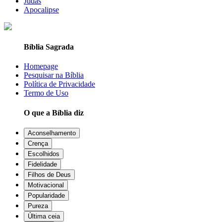
Judas
Apocalipse
Bíblia Sagrada
Homepage
Pesquisar na Bíblia
Política de Privacidade
Termo de Uso
O que a Bíblia diz
Aconselhamento
Crença
Escolhidos
Fidelidade
Filhos de Deus
Motivacional
Popularidade
Pureza
Última ceia