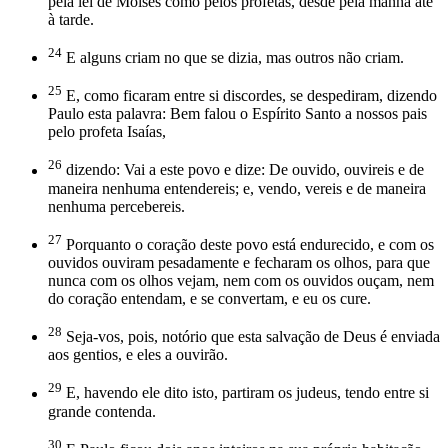
pela lei de Moisés como pelos profetas, desde pela manhã até
à tarde.
24
E alguns criam no que se dizia, mas outros não criam.
25
E, como ficaram entre si discordes, se despediram, dizendo
Paulo esta palavra: Bem falou o Espírito Santo a nossos pais
pelo profeta Isaías,
26
dizendo: Vai a este povo e dize: De ouvido, ouvireis e de
maneira nenhuma entendereis; e, vendo, vereis e de maneira
nenhuma percebereis.
27
Porquanto o coração deste povo está endurecido, e com os
ouvidos ouviram pesadamente e fecharam os olhos, para que
nunca com os olhos vejam, nem com os ouvidos ouçam, nem
do coração entendam, e se convertam, e eu os cure.
28
Seja-vos, pois, notório que esta salvação de Deus é enviada
aos gentios, e eles a ouvirão.
29
E, havendo ele dito isto, partiram os judeus, tendo entre si
grande contenda.
30