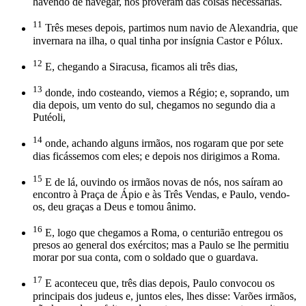
havendo de navegar, nos proveram das coisas necessárias.
11
Três meses depois, partimos num navio de Alexandria, que
invernara na ilha, o qual tinha por insígnia Castor e Pólux.
12
E, chegando a Siracusa, ficamos ali três dias,
13
donde, indo costeando, viemos a Régio; e, soprando, um
dia depois, um vento do sul, chegamos no segundo dia a
Putéoli,
14
onde, achando alguns irmãos, nos rogaram que por sete
dias ficássemos com eles; e depois nos dirigimos a Roma.
15
E de lá, ouvindo os irmãos novas de nós, nos saíram ao
encontro à Praça de Ápio e às Três Vendas, e Paulo, vendo-
os, deu graças a Deus e tomou ânimo.
16
E, logo que chegamos a Roma, o centurião entregou os
presos ao general dos exércitos; mas a Paulo se lhe permitiu
morar por sua conta, com o soldado que o guardava.
17
E aconteceu que, três dias depois, Paulo convocou os
principais dos judeus e, juntos eles, lhes disse: Varões irmãos,