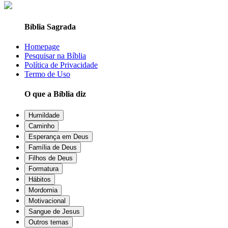
Bíblia Sagrada
Homepage
Pesquisar na Bíblia
Política de Privacidade
Termo de Uso
O que a Bíblia diz
Humildade
Caminho
Esperança em Deus
Família de Deus
Filhos de Deus
Formatura
Hábitos
Mordomia
Motivacional
Sangue de Jesus
Outros temas