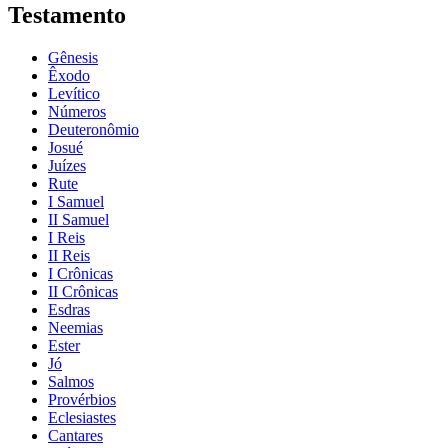
Testamento
Gênesis
Êxodo
Levítico
Números
Deuteronômio
Josué
Juízes
Rute
I Samuel
II Samuel
I Reis
II Reis
I Crônicas
II Crônicas
Esdras
Neemias
Ester
Jó
Salmos
Provérbios
Eclesiastes
Cantares