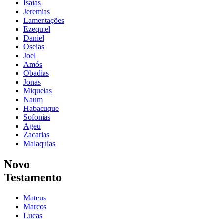
Isaías
Jeremias
Lamentações
Ezequiel
Daniel
Oseias
Joel
Amós
Obadias
Jonas
Miqueias
Naum
Habacuque
Sofonias
Ageu
Zacarias
Malaquias
Novo
Testamento
Mateus
Marcos
Lucas