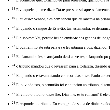
E aconteceu que, tornando eu para Jerusalém, quando orava n
18
E vi aquele que me dizia: Dá-te pressa e sai apressadamente
19
E eu disse: Senhor, eles bem sabem que eu lançava na prisão 
20
E, quando o sangue de Estêvão, tua testemunha, se derramava
21
E disse-me: Vai, porque hei de enviar-te aos gentios de longe
22
E ouviram-no até esta palavra e levantaram a voz, dizendo: 
23
E, clamando eles, e arrojando de si as vestes, e lançando pó p
24
o tribuno mandou que o levassem para a fortaleza, dizendo 
25
E, quando o estavam atando com correias, disse Paulo ao cen
26
E, ouvindo isto, o centurião foi e anunciou ao tribuno, dize
27
E, vindo o tribuno, disse-lhe: Dize-me, és tu romano? E ele d
28
E respondeu o tribuno: Eu com grande soma de dinheiro alcan