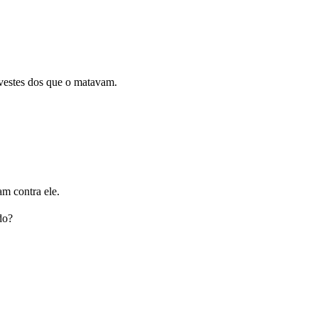
 vestes dos que o matavam.
m contra ele.
do?