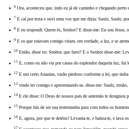
6
Ora, aconteceu que, indo eu já de caminho e chegando perto 
7
E caí por terra e ouvi uma voz que me dizia: Saulo, Saulo, p
8
E eu respondi: Quem és, Senhor? E disse-me: Eu sou Jesus, o
9
E os que estavam comigo viram, em verdade, a luz, e se atem
10
Então, disse eu: Senhor, que farei? E o Senhor disse-me: Leva
11
E, como eu não via por causa do esplendor daquela luz, fui
12
E um certo Ananias, varão piedoso conforme a lei, que tinh
13
vindo ter comigo e apresentando-se, disse-me: Saulo, irmão, 
14
E ele disse: O Deus de nossos pais de antemão te designou pa
15
Porque hás de ser sua testemunha para com todos os homens 
16
E, agora, por que te deténs? Levanta-te, e batiza-te, e lava
17