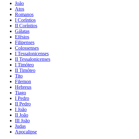
João
Atos
Romanos
I Coríntios
II Coríntios
Gálatas
Efésios
Filipenses
Colossenses
I Tessalonicenses
II Tessalonicenses
I Timóteo
II Timóteo
Tito
Filemon
Hebreus
Tiago
I Pedro
II Pedro
I João
II João
III João
Judas
Apocalipse