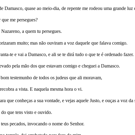
de Damasco, quase ao meio-dia, de repente me rodeou uma grande luz 
or que me persegues?
 Nazareno, a quem tu persegues.
orizaram muito; mas não ouviram a voz daquele que falava comigo.
nta-te e vai a Damasco, e ali se te dirá tudo o que te é ordenado fazer.
 levado pela mão dos que estavam comigo e cheguei a Damasco.
a bom testemunho de todos os judeus que ali moravam,
recobra a vista. E naquela mesma hora o vi.
ra que conheças a sua vontade, e vejas aquele Justo, e ouças a voz da 
do que tens visto e ouvido.
 os teus pecados, invocando o nome do Senhor.