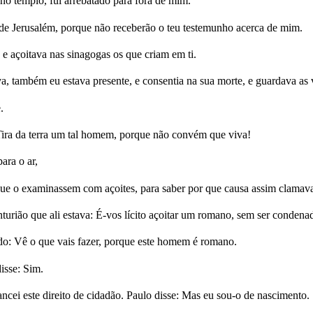
o templo, fui arrebatado para fora de mim.
 de Jerusalém, porque não receberão o teu testemunho acerca de mim.
e açoitava nas sinagogas os que criam em ti.
, também eu estava presente, e consentia na sua morte, e guardava as
.
Tira da terra um tal homem, porque não convém que viva!
ara o ar,
que o examinassem com açoites, para saber por que causa assim clamava
turião que ali estava: É-vos lícito açoitar um romano, sem ser condena
ndo: Vê o que vais fazer, porque este homem é romano.
isse: Sim.
cei este direito de cidadão. Paulo disse: Mas eu sou-o de nascimento.