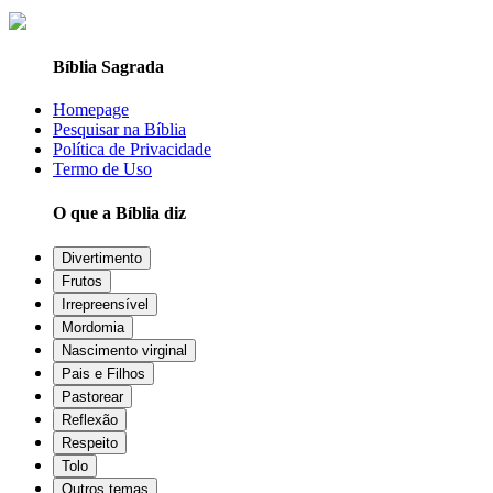
Bíblia Sagrada
Homepage
Pesquisar na Bíblia
Política de Privacidade
Termo de Uso
O que a Bíblia diz
Divertimento
Frutos
Irrepreensível
Mordomia
Nascimento virginal
Pais e Filhos
Pastorear
Reflexão
Respeito
Tolo
Outros temas