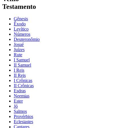
Testamento
Gênesis
Êxodo
Levítico
Números
Deuteronômio
Josué
Juízes
Rute
I Samuel
II Samuel
I Reis
II Reis
I Crônicas
II Crônicas
Esdras
Neemias
Ester
Jó
Salmos
Provérbios
Eclesiastes
Cantares