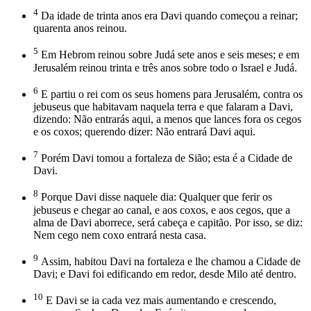
4
Da idade de trinta anos era Davi quando começou a reinar;
quarenta anos reinou.
5
Em Hebrom reinou sobre Judá sete anos e seis meses; e em
Jerusalém reinou trinta e três anos sobre todo o Israel e Judá.
6
E partiu o rei com os seus homens para Jerusalém, contra os
jebuseus que habitavam naquela terra e que falaram a Davi,
dizendo: Não entrarás aqui, a menos que lances fora os cegos
e os coxos; querendo dizer: Não entrará Davi aqui.
7
Porém Davi tomou a fortaleza de Sião; esta é a Cidade de
Davi.
8
Porque Davi disse naquele dia: Qualquer que ferir os
jebuseus e chegar ao canal, e aos coxos, e aos cegos, que a
alma de Davi aborrece, será cabeça e capitão. Por isso, se diz:
Nem cego nem coxo entrará nesta casa.
9
Assim, habitou Davi na fortaleza e lhe chamou a Cidade de
Davi; e Davi foi edificando em redor, desde Milo até dentro.
10
E Davi se ia cada vez mais aumentando e crescendo,