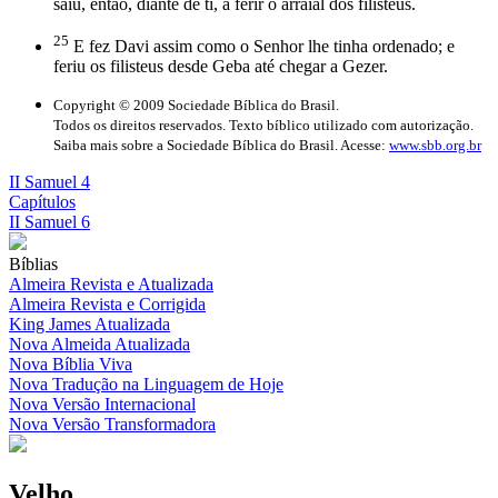
saiu, então, diante de ti, a ferir o arraial dos filisteus.
25
E fez Davi assim como o Senhor lhe tinha ordenado; e
feriu os filisteus desde Geba até chegar a Gezer.
Copyright © 2009 Sociedade Bíblica do Brasil.
Todos os direitos reservados. Texto bíblico utilizado com autorização.
Saiba mais sobre a Sociedade Bíblica do Brasil. Acesse:
www.sbb.org.br
II Samuel 4
Capítulos
II Samuel 6
Bíblias
Almeira Revista e Atualizada
Almeira Revista e Corrigida
King James Atualizada
Nova Almeida Atualizada
Nova Bíblia Viva
Nova Tradução na Linguagem de Hoje
Nova Versão Internacional
Nova Versão Transformadora
Velho