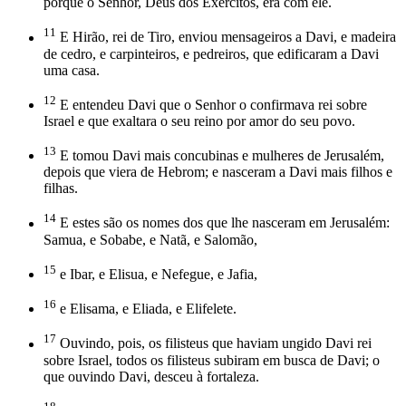
porque o Senhor, Deus dos Exércitos, era com ele.
11
E Hirão, rei de Tiro, enviou mensageiros a Davi, e madeira
de cedro, e carpinteiros, e pedreiros, que edificaram a Davi
uma casa.
12
E entendeu Davi que o Senhor o confirmava rei sobre
Israel e que exaltara o seu reino por amor do seu povo.
13
E tomou Davi mais concubinas e mulheres de Jerusalém,
depois que viera de Hebrom; e nasceram a Davi mais filhos e
filhas.
14
E estes são os nomes dos que lhe nasceram em Jerusalém:
Samua, e Sobabe, e Natã, e Salomão,
15
e Ibar, e Elisua, e Nefegue, e Jafia,
16
e Elisama, e Eliada, e Elifelete.
17
Ouvindo, pois, os filisteus que haviam ungido Davi rei
sobre Israel, todos os filisteus subiram em busca de Davi; o
que ouvindo Davi, desceu à fortaleza.