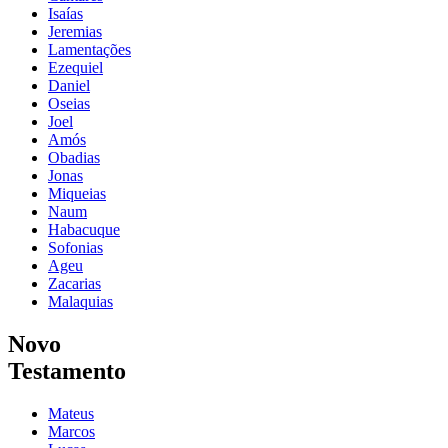
Isaías
Jeremias
Lamentações
Ezequiel
Daniel
Oseias
Joel
Amós
Obadias
Jonas
Miqueias
Naum
Habacuque
Sofonias
Ageu
Zacarias
Malaquias
Novo
Testamento
Mateus
Marcos