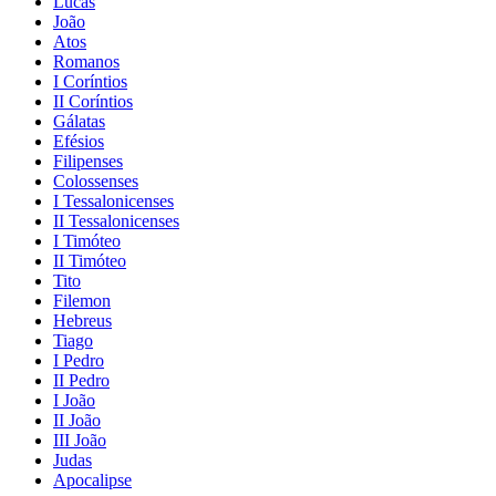
Lucas
João
Atos
Romanos
I Coríntios
II Coríntios
Gálatas
Efésios
Filipenses
Colossenses
I Tessalonicenses
II Tessalonicenses
I Timóteo
II Timóteo
Tito
Filemon
Hebreus
Tiago
I Pedro
II Pedro
I João
II João
III João
Judas
Apocalipse