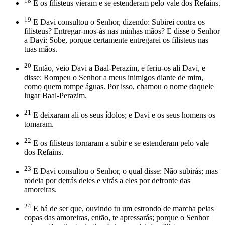
18
E os filisteus vieram e se estenderam pelo vale dos Refains.
19
E Davi consultou o Senhor, dizendo: Subirei contra os
filisteus? Entregar-mos-ás nas minhas mãos? E disse o Senhor
a Davi: Sobe, porque certamente entregarei os filisteus nas
tuas mãos.
20
Então, veio Davi a Baal-Perazim, e feriu-os ali Davi, e
disse: Rompeu o Senhor a meus inimigos diante de mim,
como quem rompe águas. Por isso, chamou o nome daquele
lugar Baal-Perazim.
21
E deixaram ali os seus ídolos; e Davi e os seus homens os
tomaram.
22
E os filisteus tornaram a subir e se estenderam pelo vale
dos Refains.
23
E Davi consultou o Senhor, o qual disse: Não subirás; mas
rodeia por detrás deles e virás a eles por defronte das
amoreiras.
24
E há de ser que, ouvindo tu um estrondo de marcha pelas
copas das amoreiras, então, te apressarás; porque o Senhor