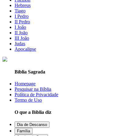
Hebreus
Tiago
I Pedro
II Pedro
I João
II João
III João
Judas
Apocalipse
Bíblia Sagrada
Homepage
Pesquisar na Bíblia
Política de Privacidade
Termo de Uso
O que a Bíblia diz
Dia de Descanso
Família