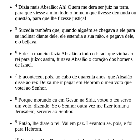
4
Dizia mais Absalão: Ah! Quem me dera ser juiz na terra,
para que viesse a mim todo o homem que tivesse demanda ou
questão, para que lhe fizesse justiça!
5
Sucedia também que, quando alguém se chegava a ele para
se inclinar diante dele, ele estendia a sua mão, e pegava dele,
e o beijava.
6
E desta maneira fazia Absalão a todo o Israel que vinha ao
rei para juízo; assim, furtava Absalão o coração dos homens
de Israel.
7
E aconteceu, pois, ao cabo de quarenta anos, que Absalão
disse ao rei: Deixa-me ir pagar em Hebrom o meu voto que
votei ao Senhor.
8
Porque morando eu em Gesur, na Síria, votou o teu servo
um voto, dizendo: Se o Senhor outra vez me fizer tornar a
Jerusalém, servirei ao Senhor.
9
Então, lhe disse o rei: Vai em paz. Levantou-se, pois, e foi
para Hebrom.
10