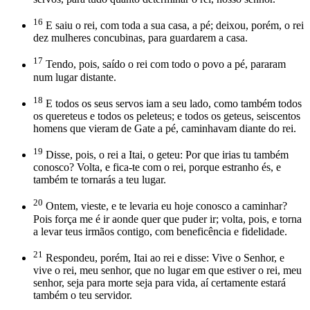
16
E saiu o rei, com toda a sua casa, a pé; deixou, porém, o rei
dez mulheres concubinas, para guardarem a casa.
17
Tendo, pois, saído o rei com todo o povo a pé, pararam
num lugar distante.
18
E todos os seus servos iam a seu lado, como também todos
os quereteus e todos os peleteus; e todos os geteus, seiscentos
homens que vieram de Gate a pé, caminhavam diante do rei.
19
Disse, pois, o rei a Itai, o geteu: Por que irias tu também
conosco? Volta, e fica-te com o rei, porque estranho és, e
também te tornarás a teu lugar.
20
Ontem, vieste, e te levaria eu hoje conosco a caminhar?
Pois força me é ir aonde quer que puder ir; volta, pois, e torna
a levar teus irmãos contigo, com beneficência e fidelidade.
21
Respondeu, porém, Itai ao rei e disse: Vive o Senhor, e
vive o rei, meu senhor, que no lugar em que estiver o rei, meu
senhor, seja para morte seja para vida, aí certamente estará
também o teu servidor.