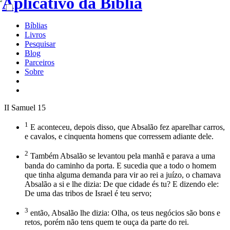
Bíblias
Livros
Pesquisar
Blog
Parceiros
Sobre
II Samuel 15
1
E aconteceu, depois disso, que Absalão fez aparelhar carros,
e cavalos, e cinquenta homens que corressem adiante dele.
2
Também Absalão se levantou pela manhã e parava a uma
banda do caminho da porta. E sucedia que a todo o homem
que tinha alguma demanda para vir ao rei a juízo, o chamava
Absalão a si e lhe dizia: De que cidade és tu? E dizendo ele:
De uma das tribos de Israel é teu servo;
3
então, Absalão lhe dizia: Olha, os teus negócios são bons e
retos, porém não tens quem te ouça da parte do rei.