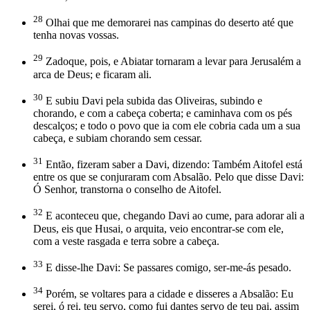
28
Olhai que me demorarei nas campinas do deserto até que
tenha novas vossas.
29
Zadoque, pois, e Abiatar tornaram a levar para Jerusalém a
arca de Deus; e ficaram ali.
30
E subiu Davi pela subida das Oliveiras, subindo e
chorando, e com a cabeça coberta; e caminhava com os pés
descalços; e todo o povo que ia com ele cobria cada um a sua
cabeça, e subiam chorando sem cessar.
31
Então, fizeram saber a Davi, dizendo: Também Aitofel está
entre os que se conjuraram com Absalão. Pelo que disse Davi:
Ó Senhor, transtorna o conselho de Aitofel.
32
E aconteceu que, chegando Davi ao cume, para adorar ali a
Deus, eis que Husai, o arquita, veio encontrar-se com ele,
com a veste rasgada e terra sobre a cabeça.
33
E disse-lhe Davi: Se passares comigo, ser-me-ás pesado.
34
Porém, se voltares para a cidade e disseres a Absalão: Eu
serei, ó rei, teu servo, como fui dantes servo de teu pai, assim