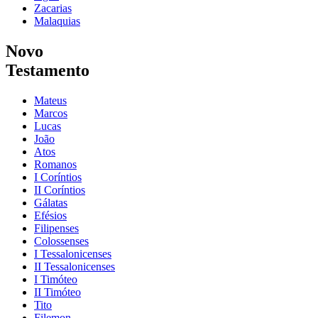
Zacarias
Malaquias
Novo
Testamento
Mateus
Marcos
Lucas
João
Atos
Romanos
I Coríntios
II Coríntios
Gálatas
Efésios
Filipenses
Colossenses
I Tessalonicenses
II Tessalonicenses
I Timóteo
II Timóteo
Tito
Filemon