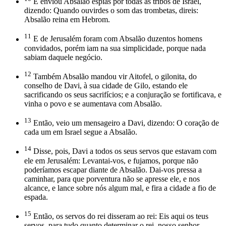
E enviou Absalão espias por todas as tribos de Israel,
dizendo: Quando ouvirdes o som das trombetas, direis:
Absalão reina em Hebrom.
11
E de Jerusalém foram com Absalão duzentos homens
convidados, porém iam na sua simplicidade, porque nada
sabiam daquele negócio.
12
Também Absalão mandou vir Aitofel, o gilonita, do
conselho de Davi, à sua cidade de Gilo, estando ele
sacrificando os seus sacrifícios; e a conjuração se fortificava, e
vinha o povo e se aumentava com Absalão.
13
Então, veio um mensageiro a Davi, dizendo: O coração de
cada um em Israel segue a Absalão.
14
Disse, pois, Davi a todos os seus servos que estavam com
ele em Jerusalém: Levantai-vos, e fujamos, porque não
poderíamos escapar diante de Absalão. Dai-vos pressa a
caminhar, para que porventura não se apresse ele, e nos
alcance, e lance sobre nós algum mal, e fira a cidade a fio de
espada.
15
Então, os servos do rei disseram ao rei: Eis aqui os teus
servos, para tudo quanto determinar o rei, nosso senhor.