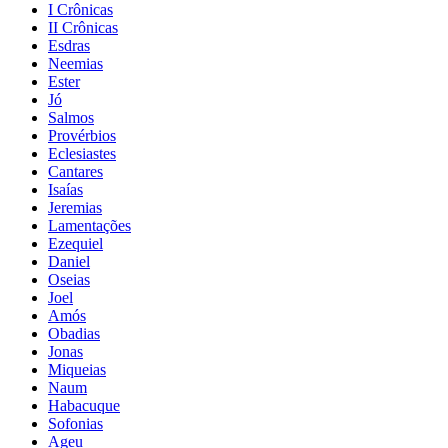
I Crônicas
II Crônicas
Esdras
Neemias
Ester
Jó
Salmos
Provérbios
Eclesiastes
Cantares
Isaías
Jeremias
Lamentações
Ezequiel
Daniel
Oseias
Joel
Amós
Obadias
Jonas
Miqueias
Naum
Habacuque
Sofonias
Ageu