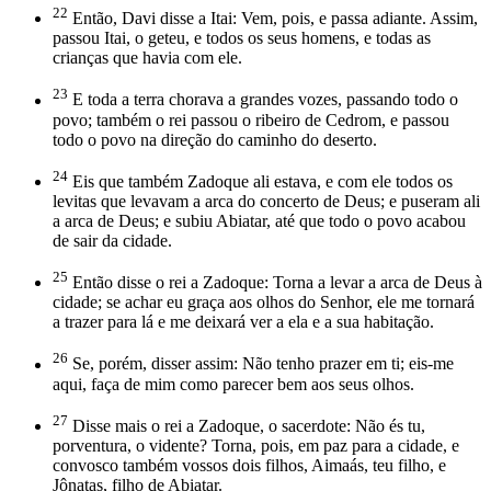
22
Então, Davi disse a Itai: Vem, pois, e passa adiante. Assim,
passou Itai, o geteu, e todos os seus homens, e todas as
crianças que havia com ele.
23
E toda a terra chorava a grandes vozes, passando todo o
povo; também o rei passou o ribeiro de Cedrom, e passou
todo o povo na direção do caminho do deserto.
24
Eis que também Zadoque ali estava, e com ele todos os
levitas que levavam a arca do concerto de Deus; e puseram ali
a arca de Deus; e subiu Abiatar, até que todo o povo acabou
de sair da cidade.
25
Então disse o rei a Zadoque: Torna a levar a arca de Deus à
cidade; se achar eu graça aos olhos do Senhor, ele me tornará
a trazer para lá e me deixará ver a ela e a sua habitação.
26
Se, porém, disser assim: Não tenho prazer em ti; eis-me
aqui, faça de mim como parecer bem aos seus olhos.
27
Disse mais o rei a Zadoque, o sacerdote: Não és tu,
porventura, o vidente? Torna, pois, em paz para a cidade, e
convosco também vossos dois filhos, Aimaás, teu filho, e
Jônatas, filho de Abiatar.