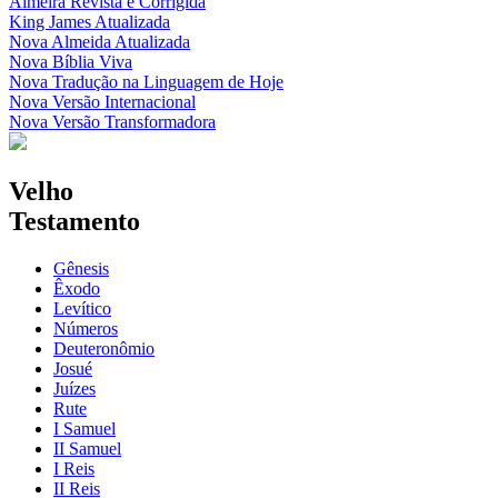
Almeira Revista e Corrigida
King James Atualizada
Nova Almeida Atualizada
Nova Bíblia Viva
Nova Tradução na Linguagem de Hoje
Nova Versão Internacional
Nova Versão Transformadora
Velho
Testamento
Gênesis
Êxodo
Levítico
Números
Deuteronômio
Josué
Juízes
Rute
I Samuel
II Samuel
I Reis
II Reis