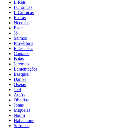
II Reis
I Crônicas
II Crônicas
Esdras
Neemias
Ester
Jó
Salmos
Provérbios
Eclesiastes
Cantares
Isaías
Jeremias
Lamentações
Ezequiel
Daniel
Oseias
Joel
Amós
Obadias
Jonas
Miqueias
Naum
Habacuque
Sofonias