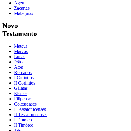
Ageu
Zacarias
Malaquias
Novo
Testamento
Mateus
Marcos
Lucas
João
Atos
Romanos
I Coríntios
II Coríntios
Gálatas
Efésios
Filipenses
Colossenses
I Tessalonicenses
II Tessalonicenses
I Timóteo
II Timóteo
Tito