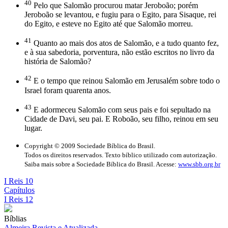
40
Pelo que Salomão procurou matar Jeroboão; porém
Jeroboão se levantou, e fugiu para o Egito, para Sisaque, rei
do Egito, e esteve no Egito até que Salomão morreu.
41
Quanto ao mais dos atos de Salomão, e a tudo quanto fez,
e à sua sabedoria, porventura, não estão escritos no livro da
história de Salomão?
42
E o tempo que reinou Salomão em Jerusalém sobre todo o
Israel foram quarenta anos.
43
E adormeceu Salomão com seus pais e foi sepultado na
Cidade de Davi, seu pai. E Roboão, seu filho, reinou em seu
lugar.
Copyright © 2009 Sociedade Bíblica do Brasil.
Todos os direitos reservados. Texto bíblico utilizado com autorização.
Saiba mais sobre a Sociedade Bíblica do Brasil. Acesse:
www.sbb.org.br
I Reis 10
Capítulos
I Reis 12
Bíblias
Almeira Revista e Atualizada