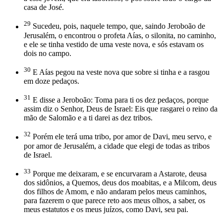
casa de José.
29
Sucedeu, pois, naquele tempo, que, saindo Jeroboão de
Jerusalém, o encontrou o profeta Aías, o silonita, no caminho,
e ele se tinha vestido de uma veste nova, e sós estavam os
dois no campo.
30
E Aías pegou na veste nova que sobre si tinha e a rasgou
em doze pedaços.
31
E disse a Jeroboão: Toma para ti os dez pedaços, porque
assim diz o Senhor, Deus de Israel: Eis que rasgarei o reino da
mão de Salomão e a ti darei as dez tribos.
32
Porém ele terá uma tribo, por amor de Davi, meu servo, e
por amor de Jerusalém, a cidade que elegi de todas as tribos
de Israel.
33
Porque me deixaram, e se encurvaram a Astarote, deusa
dos sidônios, a Quemos, deus dos moabitas, e a Milcom, deus
dos filhos de Amom, e não andaram pelos meus caminhos,
para fazerem o que parece reto aos meus olhos, a saber, os
meus estatutos e os meus juízos, como Davi, seu pai.