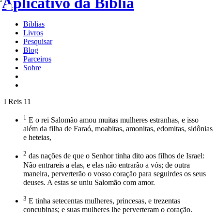
Bíblias
Livros
Pesquisar
Blog
Parceiros
Sobre
I Reis 11
1
E o rei Salomão amou muitas mulheres estranhas, e isso
além da filha de Faraó, moabitas, amonitas, edomitas, sidônias
e heteias,
2
das nações de que o Senhor tinha dito aos filhos de Israel:
Não entrareis a elas, e elas não entrarão a vós; de outra
maneira, perverterão o vosso coração para seguirdes os seus
deuses. A estas se uniu Salomão com amor.
3
E tinha setecentas mulheres, princesas, e trezentas
concubinas; e suas mulheres lhe perverteram o coração.