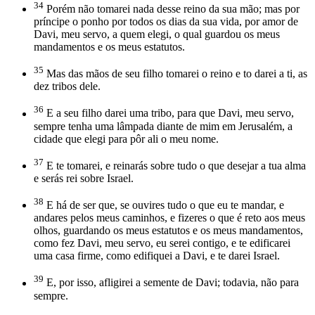
34
Porém não tomarei nada desse reino da sua mão; mas por
príncipe o ponho por todos os dias da sua vida, por amor de
Davi, meu servo, a quem elegi, o qual guardou os meus
mandamentos e os meus estatutos.
35
Mas das mãos de seu filho tomarei o reino e to darei a ti, as
dez tribos dele.
36
E a seu filho darei uma tribo, para que Davi, meu servo,
sempre tenha uma lâmpada diante de mim em Jerusalém, a
cidade que elegi para pôr ali o meu nome.
37
E te tomarei, e reinarás sobre tudo o que desejar a tua alma
e serás rei sobre Israel.
38
E há de ser que, se ouvires tudo o que eu te mandar, e
andares pelos meus caminhos, e fizeres o que é reto aos meus
olhos, guardando os meus estatutos e os meus mandamentos,
como fez Davi, meu servo, eu serei contigo, e te edificarei
uma casa firme, como edifiquei a Davi, e te darei Israel.
39
E, por isso, afligirei a semente de Davi; todavia, não para
sempre.