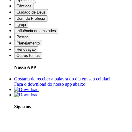
Cânticos
Cuidado de Deus
Dom da Profecia
Igreja
Influência de amizades
Pastor
Planejamento
Renovação
Outros temas
Nosso APP
Gostaria de receber a palavra do dia em seu celular?
Faça o download do nosso app abaixo
Siga-nos