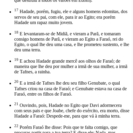
que destruiu a todos os varões em Edom).
17
Hadade, porém, fugiu, ele e alguns homens edomitas, dos
servos de seu pai, com ele, para ir ao Egito; era porém
Hadade um rapaz muito jovem.
18
E levantaram-se de Midiã, e vieram a Parã, e tomaram
consigo homens de Parã, e vieram ao Egito a Faraó, rei do
Egito, o qual lhe deu uma casa, e lhe prometeu sustento, e lhe
deu uma terra.
19
E achou Hadade grande mercê aos olhos de Faraó; de
maneira que lhe deu por mulher a irmã de sua mulher, a irmã
de Tafnes, a rainha.
20
E a irmã de Tafnes lhe deu seu filho Genubate, o qual
Tafnes criou na casa de Faraó; e Genubate estava na casa de
Faraó, entre os filhos de Faraó.
21
Ouvindo, pois, Hadade no Egito que Davi adormecera
com seus pais e que Joabe, chefe do exército, era morto, disse
Hadade a Faraó: Despede-me, para que vá à minha terra.
22
Porém Faraó lhe disse: Pois que te falta comigo, que
procuras partir para a tua terra? E disse ele: Nada, mas,