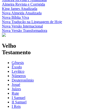
Almeira Revista e Corrigida
King James Atualizada
Nova Almeida Atualizada
Nova Bíblia Viva
Nova Tradução na Linguagem de Hoje
Nova Versão Internacional
Nova Versão Transformadora
Velho
Testamento
Gênesis
Êxodo
Levítico
Números
Deuteronômio
Josué
Juízes
Rute
I Samuel
II Samuel
I Reis