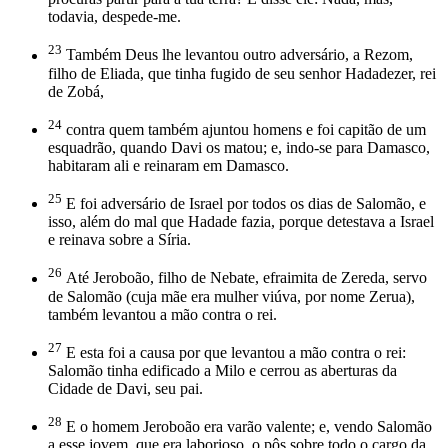
todavia, despede-me.
23
Também Deus lhe levantou outro adversário, a Rezom,
filho de Eliada, que tinha fugido de seu senhor Hadadezer, rei
de Zobá,
24
contra quem também ajuntou homens e foi capitão de um
esquadrão, quando Davi os matou; e, indo-se para Damasco,
habitaram ali e reinaram em Damasco.
25
E foi adversário de Israel por todos os dias de Salomão, e
isso, além do mal que Hadade fazia, porque detestava a Israel
e reinava sobre a Síria.
26
Até Jeroboão, filho de Nebate, efraimita de Zereda, servo
de Salomão (cuja mãe era mulher viúva, por nome Zerua),
também levantou a mão contra o rei.
27
E esta foi a causa por que levantou a mão contra o rei:
Salomão tinha edificado a Milo e cerrou as aberturas da
Cidade de Davi, seu pai.
28
E o homem Jeroboão era varão valente; e, vendo Salomão
a esse jovem, que era laborioso, o pôs sobre todo o cargo da