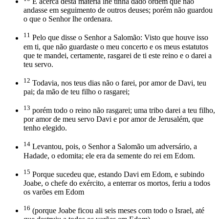
E acerca desta matéria lhe tinha dado ordem que não
andasse em seguimento de outros deuses; porém não guardou
o que o Senhor lhe ordenara.
11
Pelo que disse o Senhor a Salomão: Visto que houve isso
em ti, que não guardaste o meu concerto e os meus estatutos
que te mandei, certamente, rasgarei de ti este reino e o darei a
teu servo.
12
Todavia, nos teus dias não o farei, por amor de Davi, teu
pai; da mão de teu filho o rasgarei;
13
porém todo o reino não rasgarei; uma tribo darei a teu filho,
por amor de meu servo Davi e por amor de Jerusalém, que
tenho elegido.
14
Levantou, pois, o Senhor a Salomão um adversário, a
Hadade, o edomita; ele era da semente do rei em Edom.
15
Porque sucedeu que, estando Davi em Edom, e subindo
Joabe, o chefe do exército, a enterrar os mortos, feriu a todos
os varões em Edom
16
(porque Joabe ficou ali seis meses com todo o Israel, até