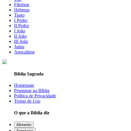
Filemon
Hebreus
Tiago
I Pedro
II Pedro
I João
II João
III João
Judas
Apocalipse
Bíblia Sagrada
Homepage
Pesquisar na Bíblia
Política de Privacidade
Termo de Uso
O que a Bíblia diz
Alimento
Apostasia