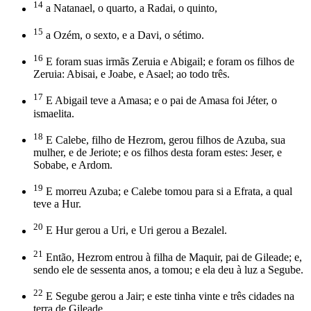
14
a Natanael, o quarto, a Radai, o quinto,
15
a Ozém, o sexto, e a Davi, o sétimo.
16
E foram suas irmãs Zeruia e Abigail; e foram os filhos de
Zeruia: Abisai, e Joabe, e Asael; ao todo três.
17
E Abigail teve a Amasa; e o pai de Amasa foi Jéter, o
ismaelita.
18
E Calebe, filho de Hezrom, gerou filhos de Azuba, sua
mulher, e de Jeriote; e os filhos desta foram estes: Jeser, e
Sobabe, e Ardom.
19
E morreu Azuba; e Calebe tomou para si a Efrata, a qual
teve a Hur.
20
E Hur gerou a Uri, e Uri gerou a Bezalel.
21
Então, Hezrom entrou à filha de Maquir, pai de Gileade; e,
sendo ele de sessenta anos, a tomou; e ela deu à luz a Segube.
22
E Segube gerou a Jair; e este tinha vinte e três cidades na
terra de Gileade.