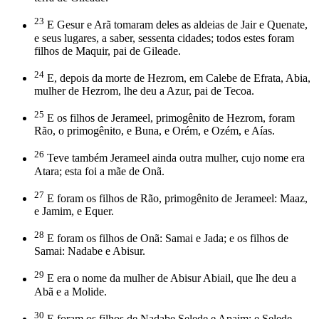
23
E Gesur e Arã tomaram deles as aldeias de Jair e Quenate,
e seus lugares, a saber, sessenta cidades; todos estes foram
filhos de Maquir, pai de Gileade.
24
E, depois da morte de Hezrom, em Calebe de Efrata, Abia,
mulher de Hezrom, lhe deu a Azur, pai de Tecoa.
25
E os filhos de Jerameel, primogênito de Hezrom, foram
Rão, o primogênito, e Buna, e Orém, e Ozém, e Aías.
26
Teve também Jerameel ainda outra mulher, cujo nome era
Atara; esta foi a mãe de Onã.
27
E foram os filhos de Rão, primogênito de Jerameel: Maaz,
e Jamim, e Equer.
28
E foram os filhos de Onã: Samai e Jada; e os filhos de
Samai: Nadabe e Abisur.
29
E era o nome da mulher de Abisur Abiail, que lhe deu a
Abã e a Molide.
30
E foram os filhos de Nadabe Selede e Apaim; e Selede