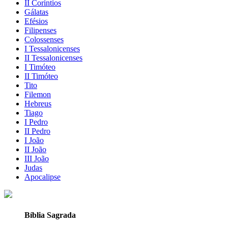
II Coríntios
Gálatas
Efésios
Filipenses
Colossenses
I Tessalonicenses
II Tessalonicenses
I Timóteo
II Timóteo
Tito
Filemon
Hebreus
Tiago
I Pedro
II Pedro
I João
II João
III João
Judas
Apocalipse
Bíblia Sagrada