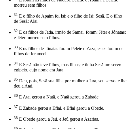
morreu sem filhos.
31
E o filho de Apaim foi Isi; e o filho de Isi: Sesã. E o filho
de Sesã: Alai.
32
E os filhos de Jada, irmão de Samai, foram: Jéter e Jônatas;
e Jéter morreu sem filhos.
33
E os filhos de Jônatas foram Pelete e Zaza; estes foram os
filhos de Jerameel.
34
E Sesã não teve filhos, mas filhas; e tinha Sesã um servo
egípcio, cujo nome era Jara.
35
Deu, pois, Sesã sua filha por mulher a Jara, seu servo, e lhe
deu a Atai.
36
E Atai gerou a Natã, e Natã gerou a Zabade.
37
E Zabade gerou a Eflal, e Eflal gerou a Obede.
38
E Obede gerou a Jeú, e Jeú gerou a Azarias.
39