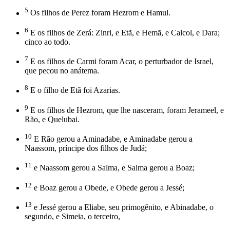
5
Os filhos de Perez foram Hezrom e Hamul.
6
E os filhos de Zerá: Zinri, e Etã, e Hemã, e Calcol, e Dara;
cinco ao todo.
7
E os filhos de Carmi foram Acar, o perturbador de Israel,
que pecou no anátema.
8
E o filho de Etã foi Azarias.
9
E os filhos de Hezrom, que lhe nasceram, foram Jerameel, e
Rão, e Quelubai.
10
E Rão gerou a Aminadabe, e Aminadabe gerou a
Naassom, príncipe dos filhos de Judá;
11
e Naassom gerou a Salma, e Salma gerou a Boaz;
12
e Boaz gerou a Obede, e Obede gerou a Jessé;
13
e Jessé gerou a Eliabe, seu primogênito, e Abinadabe, o
segundo, e Simeia, o terceiro,