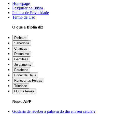
Homepage
Pesquisar na Bíblia
Política de Privacidade
Termo de Uso
O que a Bíblia diz
Dinheiro
Sabedoria
Crianças
Desânimo
Gentileza
Julgamento
Parabéns
Poder de Deus
Renovar as Forças
Trindade
Outros temas
Nosso APP
Gostaria de receber a palavra do dia em seu celular?