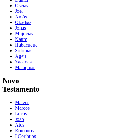
Oseias
Joel
Amós
Obadias
Jonas
Miqueias
Naum
Habacuque
Sofonias
Ageu
Zacarias
Malaquias
Novo
Testamento
Mateus
Marcos
Lucas
João
Atos
Romanos
I Coríntios