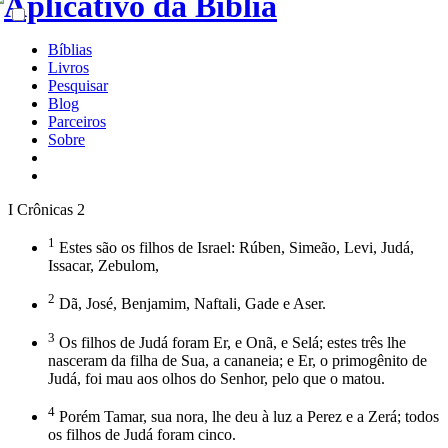
Bíblias
Livros
Pesquisar
Blog
Parceiros
Sobre
I Crônicas 2
1
Estes são os filhos de Israel: Rúben, Simeão, Levi, Judá,
Issacar, Zebulom,
2
Dã, José, Benjamim, Naftali, Gade e Aser.
3
Os filhos de Judá foram Er, e Onã, e Selá; estes três lhe
nasceram da filha de Sua, a cananeia; e Er, o primogênito de
Judá, foi mau aos olhos do Senhor, pelo que o matou.
4
Porém Tamar, sua nora, lhe deu à luz a Perez e a Zerá; todos
os filhos de Judá foram cinco.