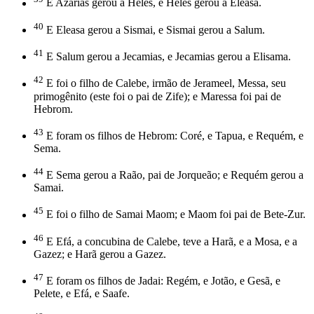
E Azarias gerou a Heles, e Heles gerou a Eleasa.
40
E Eleasa gerou a Sismai, e Sismai gerou a Salum.
41
E Salum gerou a Jecamias, e Jecamias gerou a Elisama.
42
E foi o filho de Calebe, irmão de Jerameel, Messa, seu
primogênito (este foi o pai de Zife); e Maressa foi pai de
Hebrom.
43
E foram os filhos de Hebrom: Coré, e Tapua, e Requém, e
Sema.
44
E Sema gerou a Raão, pai de Jorqueão; e Requém gerou a
Samai.
45
E foi o filho de Samai Maom; e Maom foi pai de Bete-Zur.
46
E Efá, a concubina de Calebe, teve a Harã, e a Mosa, e a
Gazez; e Harã gerou a Gazez.
47
E foram os filhos de Jadai: Regém, e Jotão, e Gesã, e
Pelete, e Efá, e Saafe.