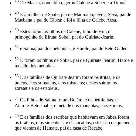
48
De Maaca, concubina, gerou Calebe a Seber e a Tiraná.
49
E a mulher de Saafe, pai de Madmana, teve a Seva, pai de
Macbena e pai de Gibeá; e foi a filha de Calebe Acsa.
50
Estes foram os filhos de Calebe, filho de Hur, o
primogênito de Efrata: Sobal, pai do Quiriate-Jearim,
51
e Salma, pai dos belemitas, e Harefe, pai de Bete-Gader.
52
E foram os filhos de Sobal, pai de Quiriate-Jearim: Haroé e
metade dos menuítas.
53
E as famílias de Quiriate-Jearim foram os itritas, e os
puteus, e os sumateus, e os misraeus; destes saíram os
zorateus e os estaoleus.
54
Os filhos de Salma foram Belém, e os netofatitas, e
Atarote-Bete-Joabe, e metade dos manatitas, e os zoreus.
55
E as famílias dos escribas que habitavam em Jabez foram
os tiratitas, e os simeatitas, e os sucatitas; estes são os queneus,
que vieram de Hamate, pai da casa de Recabe.