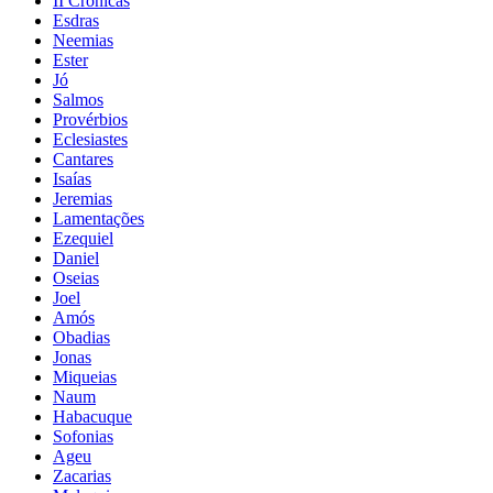
II Crônicas
Esdras
Neemias
Ester
Jó
Salmos
Provérbios
Eclesiastes
Cantares
Isaías
Jeremias
Lamentações
Ezequiel
Daniel
Oseias
Joel
Amós
Obadias
Jonas
Miqueias
Naum
Habacuque
Sofonias
Ageu
Zacarias