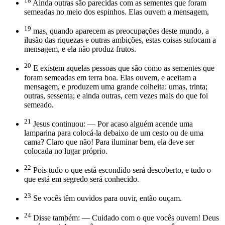
18
Ainda outras são parecidas com as sementes que foram
semeadas no meio dos espinhos. Elas ouvem a mensagem,
19
mas, quando aparecem as preocupações deste mundo, a
ilusão das riquezas e outras ambições, estas coisas sufocam a
mensagem, e ela não produz frutos.
20
E existem aquelas pessoas que são como as sementes que
foram semeadas em terra boa. Elas ouvem, e aceitam a
mensagem, e produzem uma grande colheita: umas, trinta;
outras, sessenta; e ainda outras, cem vezes mais do que foi
semeado.
21
Jesus continuou: — Por acaso alguém acende uma
lamparina para colocá-la debaixo de um cesto ou de uma
cama? Claro que não! Para iluminar bem, ela deve ser
colocada no lugar próprio.
22
Pois tudo o que está escondido será descoberto, e tudo o
que está em segredo será conhecido.
23
Se vocês têm ouvidos para ouvir, então ouçam.
24
Disse também: — Cuidado com o que vocês ouvem! Deus