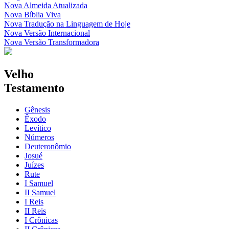
Nova Almeida Atualizada
Nova Bíblia Viva
Nova Tradução na Linguagem de Hoje
Nova Versão Internacional
Nova Versão Transformadora
Velho
Testamento
Gênesis
Êxodo
Levítico
Números
Deuteronômio
Josué
Juízes
Rute
I Samuel
II Samuel
I Reis
II Reis
I Crônicas