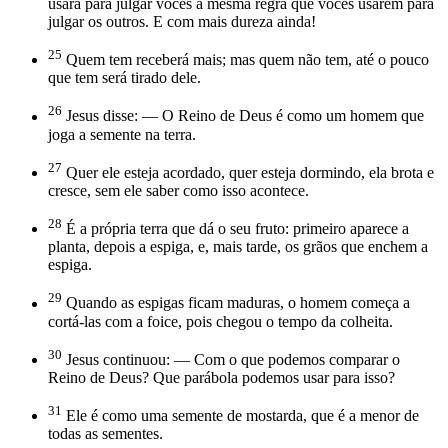
usará para julgar vocês a mesma regra que vocês usarem para
julgar os outros. E com mais dureza ainda!
25
Quem tem receberá mais; mas quem não tem, até o pouco
que tem será tirado dele.
26
Jesus disse: — O Reino de Deus é como um homem que
joga a semente na terra.
27
Quer ele esteja acordado, quer esteja dormindo, ela brota e
cresce, sem ele saber como isso acontece.
28
É a própria terra que dá o seu fruto: primeiro aparece a
planta, depois a espiga, e, mais tarde, os grãos que enchem a
espiga.
29
Quando as espigas ficam maduras, o homem começa a
cortá-las com a foice, pois chegou o tempo da colheita.
30
Jesus continuou: — Com o que podemos comparar o
Reino de Deus? Que parábola podemos usar para isso?
31
Ele é como uma semente de mostarda, que é a menor de
todas as sementes.