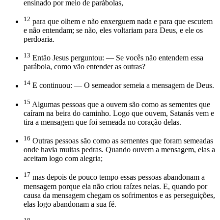
ensinado por meio de parábolas,
12
para que olhem e não enxerguem nada e para que escutem
e não entendam; se não, eles voltariam para Deus, e ele os
perdoaria.
13
Então Jesus perguntou: — Se vocês não entendem essa
parábola, como vão entender as outras?
14
E continuou: — O semeador semeia a mensagem de Deus.
15
Algumas pessoas que a ouvem são como as sementes que
caíram na beira do caminho. Logo que ouvem, Satanás vem e
tira a mensagem que foi semeada no coração delas.
16
Outras pessoas são como as sementes que foram semeadas
onde havia muitas pedras. Quando ouvem a mensagem, elas a
aceitam logo com alegria;
17
mas depois de pouco tempo essas pessoas abandonam a
mensagem porque ela não criou raízes nelas. E, quando por
causa da mensagem chegam os sofrimentos e as perseguições,
elas logo abandonam a sua fé.