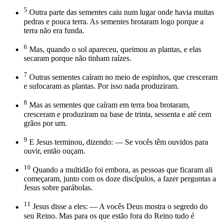
5
Outra parte das sementes caiu num lugar onde havia muitas
pedras e pouca terra. As sementes brotaram logo porque a
terra não era funda.
6
Mas, quando o sol apareceu, queimou as plantas, e elas
secaram porque não tinham raízes.
7
Outras sementes caíram no meio de espinhos, que cresceram
e sufocaram as plantas. Por isso nada produziram.
8
Mas as sementes que caíram em terra boa brotaram,
cresceram e produziram na base de trinta, sessenta e até cem
grãos por um.
9
E Jesus terminou, dizendo: — Se vocês têm ouvidos para
ouvir, então ouçam.
10
Quando a multidão foi embora, as pessoas que ficaram ali
começaram, junto com os doze discípulos, a fazer perguntas a
Jesus sobre parábolas.
11
Jesus disse a eles: — A vocês Deus mostra o segredo do
seu Reino. Mas para os que estão fora do Reino tudo é