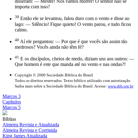
disseram: — Mestre! Nós vamos morrer! O senhor não se
importa com isso?
39
Então ele se levantou, falou duro com o vento e disse ao
lago: — Silêncio! Fique quieto! O vento parou, e tudo ficou
calmo.
40
Aí ele perguntou: — Por que é que vocês são assim tão
medrosos? Vocês ainda não têm fé?
41
E os discípulos, cheios de medo, diziam uns aos outros: —
Que homem é este que manda até no vento e nas ondas?!
Copyright © 2000 Sociedade Bíblica do Brasil
Todos os direitos reservados. Texto bíblico utilizado com autorização.
Saiba mais sobre a Sociedade Bíblica do Brasil. Acesse:
www.sbb.org.br
Marcos 3
Capítulos
Marcos 5
Bíblias
Almeira Revista e Atualizada
Almeira Revista e Corrigida
King James Atualizada