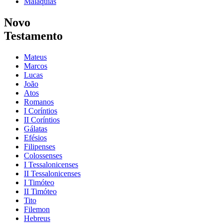
Malaquias
Novo
Testamento
Mateus
Marcos
Lucas
João
Atos
Romanos
I Coríntios
II Coríntios
Gálatas
Efésios
Filipenses
Colossenses
I Tessalonicenses
II Tessalonicenses
I Timóteo
II Timóteo
Tito
Filemon
Hebreus