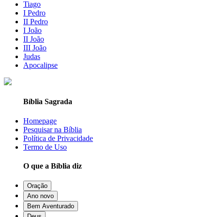
Tiago
I Pedro
II Pedro
I João
II João
III João
Judas
Apocalipse
Bíblia Sagrada
Homepage
Pesquisar na Bíblia
Política de Privacidade
Termo de Uso
O que a Bíblia diz
Oração
Ano novo
Bem Aventurado
Deus