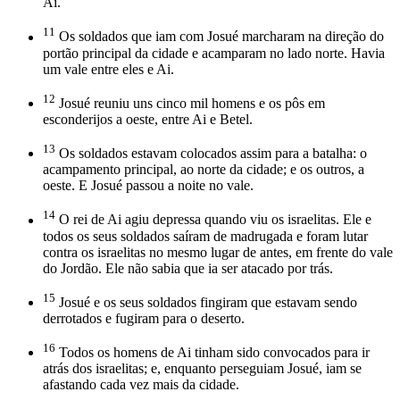
Ai.
11
Os soldados que iam com Josué marcharam na direção do
portão principal da cidade e acamparam no lado norte. Havia
um vale entre eles e Ai.
12
Josué reuniu uns cinco mil homens e os pôs em
esconderijos a oeste, entre Ai e Betel.
13
Os soldados estavam colocados assim para a batalha: o
acampamento principal, ao norte da cidade; e os outros, a
oeste. E Josué passou a noite no vale.
14
O rei de Ai agiu depressa quando viu os israelitas. Ele e
todos os seus soldados saíram de madrugada e foram lutar
contra os israelitas no mesmo lugar de antes, em frente do vale
do Jordão. Ele não sabia que ia ser atacado por trás.
15
Josué e os seus soldados fingiram que estavam sendo
derrotados e fugiram para o deserto.
16
Todos os homens de Ai tinham sido convocados para ir
atrás dos israelitas; e, enquanto perseguiam Josué, iam se
afastando cada vez mais da cidade.