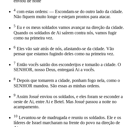
enviou de noite
4
com estas ordens: — Escondam-se do outro lado da cidade.
Não fiquem muito longe e estejam prontos para atacar.
5
Eu e os meus soldados vamos avançar na direção da cidade.
Quando os soldados de Ai saírem contra nós, vamos fugir
como na primeira vez.
6
Eles vão sair atrás de nós, afastando-se da cidade. Vão
pensar que estamos fugindo deles como na primeira vez.
7
Então vocês sairão dos esconderijos e tomarão a cidade. O
SENHOR, nosso Deus, entregará Ai a vocês.
8
Depois que tomarem a cidade, ponham fogo nela, como o
SENHOR mandou. São essas as minhas ordens.
9
Assim Josué enviou os soldados, e eles foram se esconder a
oeste de Ai, entre Ai e Betel. Mas Josué passou a noite no
acampamento.
10
Levantou-se de madrugada e reuniu os soldados. Ele e os
líderes de Israel marcharam na frente do povo na direção de