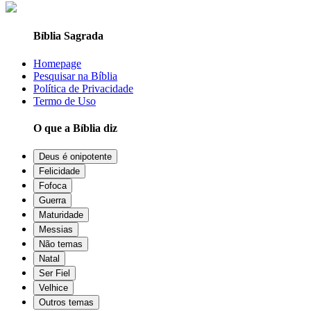
Bíblia Sagrada
Homepage
Pesquisar na Bíblia
Política de Privacidade
Termo de Uso
O que a Bíblia diz
Deus é onipotente
Felicidade
Fofoca
Guerra
Maturidade
Messias
Não temas
Natal
Ser Fiel
Velhice
Outros temas