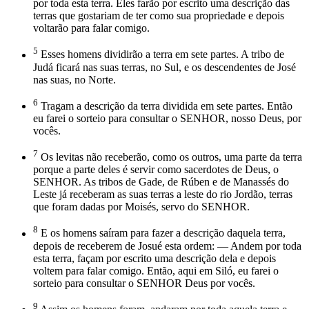
por toda esta terra. Eles farão por escrito uma descrição das
terras que gostariam de ter como sua propriedade e depois
voltarão para falar comigo.
5
Esses homens dividirão a terra em sete partes. A tribo de
Judá ficará nas suas terras, no Sul, e os descendentes de José
nas suas, no Norte.
6
Tragam a descrição da terra dividida em sete partes. Então
eu farei o sorteio para consultar o SENHOR, nosso Deus, por
vocês.
7
Os levitas não receberão, como os outros, uma parte da terra
porque a parte deles é servir como sacerdotes de Deus, o
SENHOR. As tribos de Gade, de Rúben e de Manassés do
Leste já receberam as suas terras a leste do rio Jordão, terras
que foram dadas por Moisés, servo do SENHOR.
8
E os homens saíram para fazer a descrição daquela terra,
depois de receberem de Josué esta ordem: — Andem por toda
esta terra, façam por escrito uma descrição dela e depois
voltem para falar comigo. Então, aqui em Siló, eu farei o
sorteio para consultar o SENHOR Deus por vocês.
9