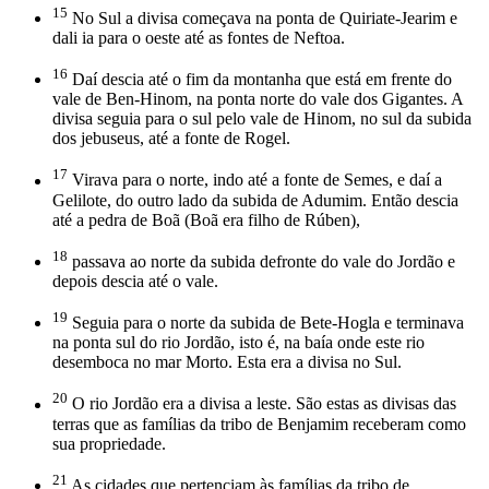
15
No Sul a divisa começava na ponta de Quiriate-Jearim e
dali ia para o oeste até as fontes de Neftoa.
16
Daí descia até o fim da montanha que está em frente do
vale de Ben-Hinom, na ponta norte do vale dos Gigantes. A
divisa seguia para o sul pelo vale de Hinom, no sul da subida
dos jebuseus, até a fonte de Rogel.
17
Virava para o norte, indo até a fonte de Semes, e daí a
Gelilote, do outro lado da subida de Adumim. Então descia
até a pedra de Boã (Boã era filho de Rúben),
18
passava ao norte da subida defronte do vale do Jordão e
depois descia até o vale.
19
Seguia para o norte da subida de Bete-Hogla e terminava
na ponta sul do rio Jordão, isto é, na baía onde este rio
desemboca no mar Morto. Esta era a divisa no Sul.
20
O rio Jordão era a divisa a leste. São estas as divisas das
terras que as famílias da tribo de Benjamim receberam como
sua propriedade.
21
As cidades que pertenciam às famílias da tribo de