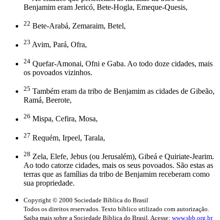
Benjamim eram Jericó, Bete-Hogla, Emeque-Quesis,
22
Bete-Arabá, Zemaraim, Betel,
23
Avim, Pará, Ofra,
24
Quefar-Amonai, Ofni e Gaba. Ao todo doze cidades, mais
os povoados vizinhos.
25
Também eram da tribo de Benjamim as cidades de Gibeão,
Ramá, Beerote,
26
Mispa, Cefira, Mosa,
27
Requém, Irpeel, Tarala,
28
Zela, Elefe, Jebus (ou Jerusalém), Gibeá e Quiriate-Jearim.
Ao todo catorze cidades, mais os seus povoados. São estas as
terras que as famílias da tribo de Benjamim receberam como
sua propriedade.
Copyright © 2000 Sociedade Bíblica do Brasil
Todos os direitos reservados. Texto bíblico utilizado com autorização.
Saiba mais sobre a Sociedade Bíblica do Brasil. Acesse:
www.sbb.org.br