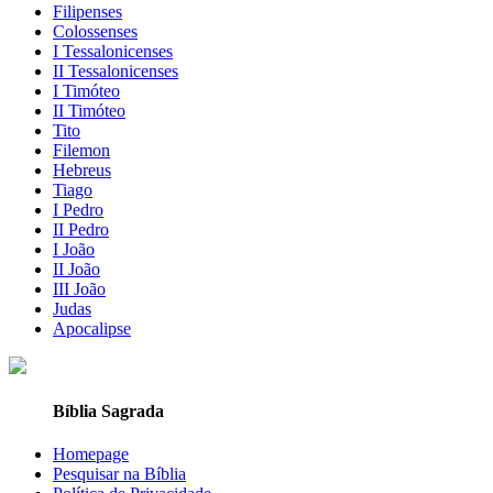
Filipenses
Colossenses
I Tessalonicenses
II Tessalonicenses
I Timóteo
II Timóteo
Tito
Filemon
Hebreus
Tiago
I Pedro
II Pedro
I João
II João
III João
Judas
Apocalipse
Bíblia Sagrada
Homepage
Pesquisar na Bíblia