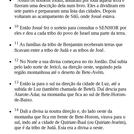
Assim os homens foram, andaram por toda aquela terra e
fizeram uma descrição dela num livro. Eles a dividiram em
sete partes e prepararam uma lista das cidades. Depois
voltaram ao acampamento de Siló, onde Josué estava.
10
Então Josué fez o sorteio para consultar o SENHOR por
eles e deu a cada tribo do povo de Israel uma parte da terra.
11
As famílias da tribo de Benjamim receberam terras que
ficavam entre a tribo de Judá e as tribos de José.
12
No Norte a sua divisa começava no rio Jordão. Daí subia
pelo lado norte de Jericó, na direção oeste, seguindo pela
região montanhosa até o deserto de Bete-Avém.
13
Então ia para o sul na direção da cidade de Luz, até a
subida de Luz (também chamada de Betel). Daí descia para
Atarote-Adar, na montanha que fica ao sul de Bete-Horom-
de-Baixo.
14
Dali a divisa ia noutra direção e, do lado oeste da
montanha que fica em frente de Bete-Horom, virava para o
sul, indo até a cidade de Quiriate-Baal (ou Quiriate-Jearim),
que é da tribo de Judá. Esta era a divisa a oeste.