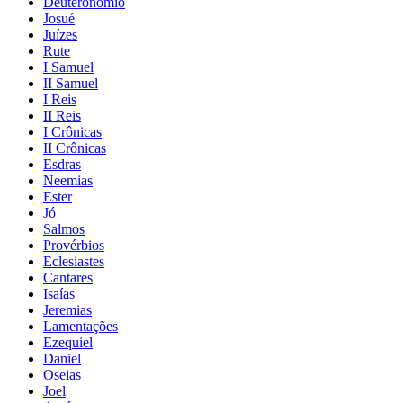
Deuteronômio
Josué
Juízes
Rute
I Samuel
II Samuel
I Reis
II Reis
I Crônicas
II Crônicas
Esdras
Neemias
Ester
Jó
Salmos
Provérbios
Eclesiastes
Cantares
Isaías
Jeremias
Lamentações
Ezequiel
Daniel
Oseias
Joel