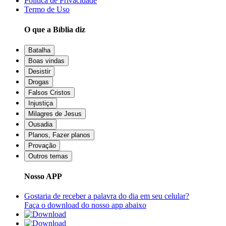
Política de Privacidade
Termo de Uso
O que a Bíblia diz
Batalha
Boas vindas
Desistir
Drogas
Falsos Cristos
Injustiça
Milagres de Jesus
Ousadia
Planos, Fazer planos
Provação
Outros temas
Nosso APP
Gostaria de receber a palavra do dia em seu celular?
Faça o download do nosso app abaixo