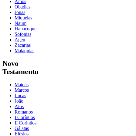
Amós
Obadias
Jonas
Miqueias
Naum
Habacuque
Sofonias
Ageu
Zacarias
Malaquias
Novo
Testamento
Mateus
Marcos
Lucas
João
Atos
Romanos
I Coríntios
II Coríntios
Gálatas
Efésios