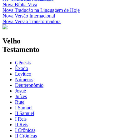
Nova Bíblia Viva
Nova Tradução na Linguagem de Hoje
Nova Versão Internacional
Nova Versão Transformadora
Velho
Testamento
Gênesis
Êxodo
Levítico
Números
Deuteronômio
Josué
Juízes
Rute
I Samuel
II Samuel
I Reis
II Reis
I Crônicas
II Crônicas