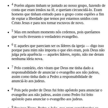
4
Porém alguns tinham se juntado ao nosso grupo, fazendo de
conta que eram irmãos na fé, e queriam circuncidá-lo. Eram
homens que tinham entrado para o grupo como espiões a fim
de espiar a liberdade que temos por estarmos unidos com
Cristo Jesus e para nos tornar escravos de novo.
5
Mas em nenhum momento nós cedemos, pois queríamos
que vocês tivessem o verdadeiro evangelho.
6
E aqueles que pareciam ser os líderes da igreja — digo isso
porque para mim não importa o que eles eram, pois Deus não
julga pela aparência — aqueles líderes, repito, não me deram
nenhuma ideia nova.
7
Pelo contrário, eles viram que Deus me tinha dado a
responsabilidade de anunciar o evangelho aos não judeus,
assim como tinha dado a Pedro a responsabilidade de
anunciá-lo aos judeus.
8
Pois pelo poder de Deus fui feito apóstolo para anunciar o
evangelho aos não judeus, assim como Pedro foi feito
apóstolo para anunciar o evangelho aos judeus.
9