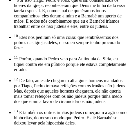
Por isso Tiago, Pedro e João, que eram considerados os
líderes da igreja, reconheceram que Deus me tinha dado essa
tarefa especial. E, como sinal de que éramos todos
companheiros, eles deram a mim e a Barnabé um aperto de
mãos. E todos nós combinamos que eu e Barnabé iríamos
trabalhar entre os não judeus e eles, entre os judeus.
10
Eles nos pediram só uma coisa: que lembrássemos dos
pobres das igrejas deles, e isso eu sempre tenho procurado
fazer.
11
Porém, quando Pedro veio para Antioquia da Síria, eu
fiquei contra ele em público porque ele estava completamente
errado.
12
De fato, antes de chegarem ali alguns homens mandados
por Tiago, Pedro tomava refeições com os irmãos não judeus.
Mas, depois que aqueles homens chegaram, ele não queria
mais tomar refeições com os não judeus porque tinha medo
dos que eram a favor de circuncidar os não judeus.
13
E também os outros irmãos judeus começaram a agir como
hipócritas, do mesmo modo que Pedro. E até Barnabé se
deixou levar pela hipocrisia deles.