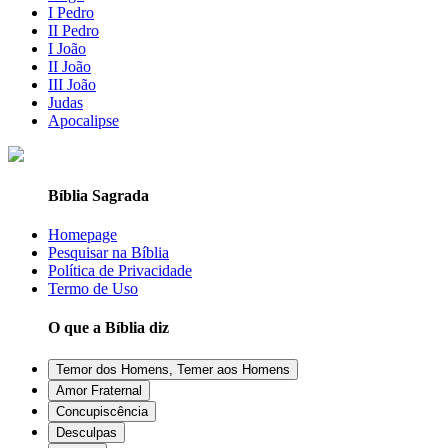
I Pedro
II Pedro
I João
II João
III João
Judas
Apocalipse
Bíblia Sagrada
Homepage
Pesquisar na Bíblia
Política de Privacidade
Termo de Uso
O que a Bíblia diz
Temor dos Homens, Temer aos Homens
Amor Fraternal
Concupiscência
Desculpas