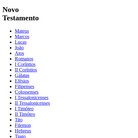
Novo
Testamento
Mateus
Marcos
Lucas
João
Atos
Romanos
I Coríntios
II Coríntios
Gálatas
Efésios
Filipenses
Colossenses
I Tessalonicenses
II Tessalonicenses
I Timóteo
II Timóteo
Tito
Filemon
Hebreus
Tiago