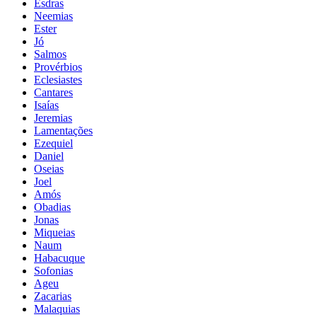
Esdras
Neemias
Ester
Jó
Salmos
Provérbios
Eclesiastes
Cantares
Isaías
Jeremias
Lamentações
Ezequiel
Daniel
Oseias
Joel
Amós
Obadias
Jonas
Miqueias
Naum
Habacuque
Sofonias
Ageu
Zacarias
Malaquias