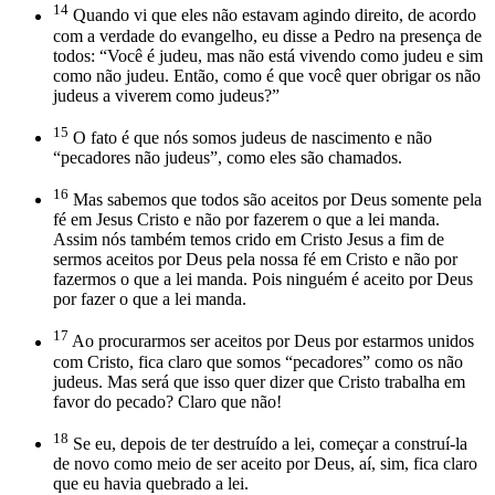
14
Quando vi que eles não estavam agindo direito, de acordo
com a verdade do evangelho, eu disse a Pedro na presença de
todos: “Você é judeu, mas não está vivendo como judeu e sim
como não judeu. Então, como é que você quer obrigar os não
judeus a viverem como judeus?”
15
O fato é que nós somos judeus de nascimento e não
“pecadores não judeus”, como eles são chamados.
16
Mas sabemos que todos são aceitos por Deus somente pela
fé em Jesus Cristo e não por fazerem o que a lei manda.
Assim nós também temos crido em Cristo Jesus a fim de
sermos aceitos por Deus pela nossa fé em Cristo e não por
fazermos o que a lei manda. Pois ninguém é aceito por Deus
por fazer o que a lei manda.
17
Ao procurarmos ser aceitos por Deus por estarmos unidos
com Cristo, fica claro que somos “pecadores” como os não
judeus. Mas será que isso quer dizer que Cristo trabalha em
favor do pecado? Claro que não!
18
Se eu, depois de ter destruído a lei, começar a construí-la
de novo como meio de ser aceito por Deus, aí, sim, fica claro
que eu havia quebrado a lei.