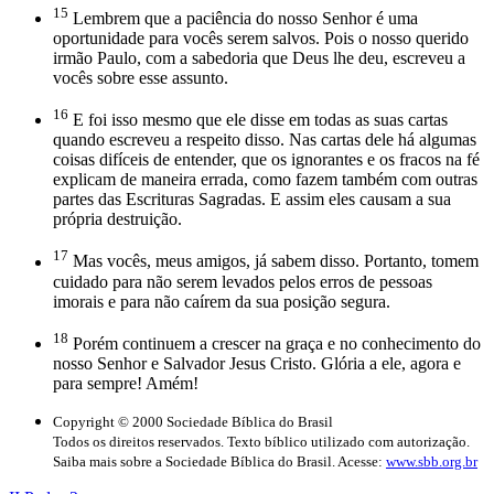
15
Lembrem que a paciência do nosso Senhor é uma
oportunidade para vocês serem salvos. Pois o nosso querido
irmão Paulo, com a sabedoria que Deus lhe deu, escreveu a
vocês sobre esse assunto.
16
E foi isso mesmo que ele disse em todas as suas cartas
quando escreveu a respeito disso. Nas cartas dele há algumas
coisas difíceis de entender, que os ignorantes e os fracos na fé
explicam de maneira errada, como fazem também com outras
partes das Escrituras Sagradas. E assim eles causam a sua
própria destruição.
17
Mas vocês, meus amigos, já sabem disso. Portanto, tomem
cuidado para não serem levados pelos erros de pessoas
imorais e para não caírem da sua posição segura.
18
Porém continuem a crescer na graça e no conhecimento do
nosso Senhor e Salvador Jesus Cristo. Glória a ele, agora e
para sempre! Amém!
Copyright © 2000 Sociedade Bíblica do Brasil
Todos os direitos reservados. Texto bíblico utilizado com autorização.
Saiba mais sobre a Sociedade Bíblica do Brasil. Acesse:
www.sbb.org.br