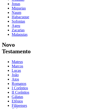
Jonas
Miqueias
Naum
Habacuque
Sofonias
Ageu
Zacarias
Malaquias
Novo
Testamento
Mateus
Marcos
Lucas
João
Atos
Romanos
I Coríntios
II Coríntios
Gálatas
Efésios
Filipenses