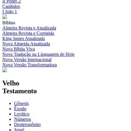
II Pedro 2
Capítulos
I João 1
Bíblias
Almeira Revista e Atualizada
Almeira Revista e Corrigida
King James Atualizada
Nova Almeida Atualizada
Nova Bíblia Viva
Nova Tradução na Linguagem de Hoje
Nova Versão Internacional
Nova Versão Transformadora
Velho
Testamento
Gênesis
Êxodo
Levítico
Números
Deuteronômio
Josué