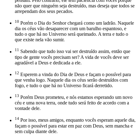
pensam. Pelo contrário, ele tem paciência com vocês porque
não quer que ninguém seja destruído, mas deseja que todos se
arrependam dos seus pecados.
10
Porém o Dia do Senhor chegará como um ladrão. Naquele
dia os céus vão desaparecer com um barulho espantoso, e
tudo o que há no Universo será queimado. A terra e tudo o
que existe nela vão sumir.
11
Sabendo que tudo isso vai ser destruído assim, então que
tipo de gente vocês precisam ser? A vida de vocês deve ser
agradável a Deus e dedicada a ele.
12
Esperem a vinda do Dia de Deus e façam o possível para
que venha logo. Naquele dia os céus serão destruídos com
fogo, e tudo o que há no Universo ficará derretido.
13
Porém Deus prometeu, e nós estamos esperando um novo
céu e uma nova terra, onde tudo será feito de acordo com a
vontade dele.
14
Por isso, meus amigos, enquanto vocês esperam aquele dia,
façam o possível para estar em paz com Deus, sem mancha e
sem culpa diante dele.