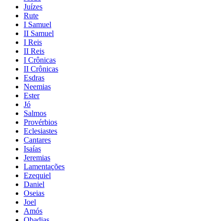
Juízes
Rute
I Samuel
II Samuel
I Reis
II Reis
I Crônicas
II Crônicas
Esdras
Neemias
Ester
Jó
Salmos
Provérbios
Eclesiastes
Cantares
Isaías
Jeremias
Lamentações
Ezequiel
Daniel
Oseias
Joel
Amós
Obadias