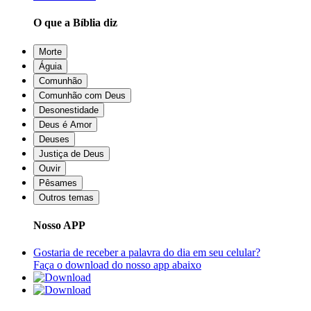
O que a Bíblia diz
Morte
Águia
Comunhão
Comunhão com Deus
Desonestidade
Deus é Amor
Deuses
Justiça de Deus
Ouvir
Pêsames
Outros temas
Nosso APP
Gostaria de receber a palavra do dia em seu celular?
Faça o download do nosso app abaixo