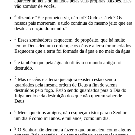
aparecer homens dominados pelas suas próprias paixões. Eles
vão zombar de vocês,
4
dizendo: “Ele prometeu vir, não foi? Onde está ele? Os
nossos pais morreram, e tudo continua do mesmo jeito que era
desde a criação do mundo.”
5
Esses zombadores esquecem, de propósito, que há muito
tempo Deus deu uma ordem, e os céus e a terra foram criados.
Esquecem que a terra foi formada da água e no meio da água
6
e também que pela água do dilúvio o mundo antigo foi
destruído.
7
Mas os céus e a terra que agora existem estão sendo
guardados pela mesma ordem de Deus a fim de serem
destruídos pelo fogo. Estão sendo guardados para o Dia do
Julgamento e da destruição dos que não querem saber de
Deus.
8
Meus queridos amigos, não esqueçam isto: para o Senhor
um dia é como mil anos, e mil anos, como um dia.
9
O Senhor não demora a fazer o que prometeu, como alguns