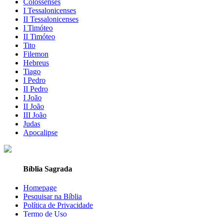
Colossenses
I Tessalonicenses
II Tessalonicenses
I Timóteo
II Timóteo
Tito
Filemon
Hebreus
Tiago
I Pedro
II Pedro
I João
II João
III João
Judas
Apocalipse
Bíblia Sagrada
Homepage
Pesquisar na Bíblia
Política de Privacidade
Termo de Uso