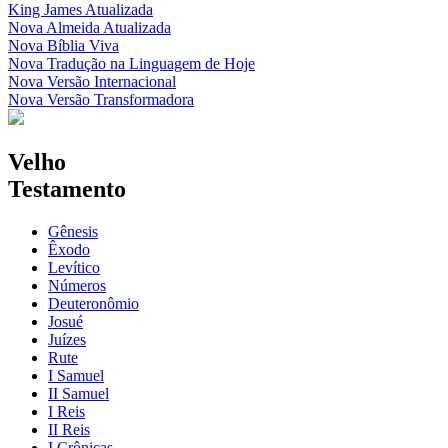
King James Atualizada
Nova Almeida Atualizada
Nova Bíblia Viva
Nova Tradução na Linguagem de Hoje
Nova Versão Internacional
Nova Versão Transformadora
Velho
Testamento
Gênesis
Êxodo
Levítico
Números
Deuteronômio
Josué
Juízes
Rute
I Samuel
II Samuel
I Reis
II Reis
I Crônicas