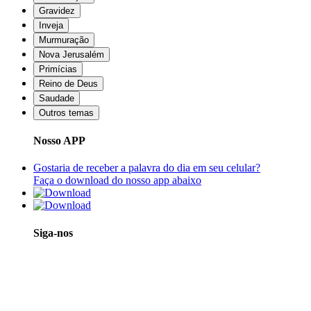
Gravidez
Inveja
Murmuração
Nova Jerusalém
Primícias
Reino de Deus
Saudade
Outros temas
Nosso APP
Gostaria de receber a palavra do dia em seu celular?
Faça o download do nosso app abaixo
Siga-nos