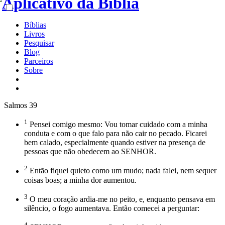
Bíblias
Livros
Pesquisar
Blog
Parceiros
Sobre
Salmos 39
1
Pensei comigo mesmo: Vou tomar cuidado com a minha
conduta e com o que falo para não cair no pecado. Ficarei
bem calado, especialmente quando estiver na presença de
pessoas que não obedecem ao SENHOR.
2
Então fiquei quieto como um mudo; nada falei, nem sequer
coisas boas; a minha dor aumentou.
3
O meu coração ardia-me no peito, e, enquanto pensava em
silêncio, o fogo aumentava. Então comecei a perguntar:
4