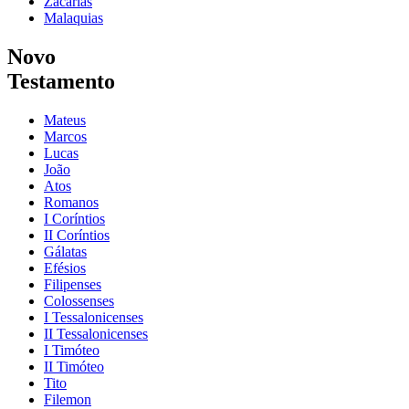
Zacarias
Malaquias
Novo
Testamento
Mateus
Marcos
Lucas
João
Atos
Romanos
I Coríntios
II Coríntios
Gálatas
Efésios
Filipenses
Colossenses
I Tessalonicenses
II Tessalonicenses
I Timóteo
II Timóteo
Tito
Filemon