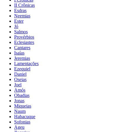
II Crônicas
Esdras
Neemias
Ester
Jó
Salmos
Provérbios
Eclesiastes
Cantares
Isaías
Jeremias
Lamentações
Ezequiel
Daniel
Oseias
Joel
Amós
Obadias
Jonas
Miqueias
Naum
Habacuque
Sofonias
Ageu