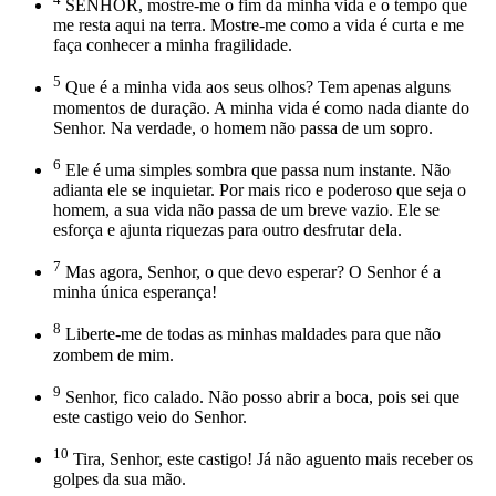
SENHOR, mostre-me o fim da minha vida e o tempo que
me resta aqui na terra. Mostre-me como a vida é curta e me
faça conhecer a minha fragilidade.
5
Que é a minha vida aos seus olhos? Tem apenas alguns
momentos de duração. A minha vida é como nada diante do
Senhor. Na verdade, o homem não passa de um sopro.
6
Ele é uma simples sombra que passa num instante. Não
adianta ele se inquietar. Por mais rico e poderoso que seja o
homem, a sua vida não passa de um breve vazio. Ele se
esforça e ajunta riquezas para outro desfrutar dela.
7
Mas agora, Senhor, o que devo esperar? O Senhor é a
minha única esperança!
8
Liberte-me de todas as minhas maldades para que não
zombem de mim.
9
Senhor, fico calado. Não posso abrir a boca, pois sei que
este castigo veio do Senhor.
10
Tira, Senhor, este castigo! Já não aguento mais receber os
golpes da sua mão.