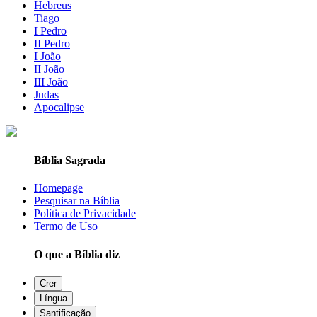
Hebreus
Tiago
I Pedro
II Pedro
I João
II João
III João
Judas
Apocalipse
Bíblia Sagrada
Homepage
Pesquisar na Bíblia
Política de Privacidade
Termo de Uso
O que a Bíblia diz
Crer
Língua
Santificação