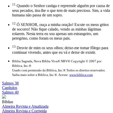
11
Quando o Senhor castiga e repreende alguém por causa de
seus pecados, tira-lhe o que tem de mais precioso. Sim, a vida
humana não passa de um sopro.
12
Ó SENHOR, ouça a minha oração! Escute os meus gritos
de socorro! Não fique calado, vendo as minhas lágrimas
rolarem. Nesta terra eu sou apenas um estrangeiro, um
peregrino, como foram os meus pais.
13
Desvie de mim os seus olhos; deixe-me tomar fôlego para
continuar vivendo, antes que eu vá e deixe de existir.
Biblia Sagrada, Nova Bíblia Viva® NBV® Copyright © 2007 por
Biblica, Inc.®
Usado com permissão da Biblica, Inc.® Todos os direitos reservados.
Saiba mais sobre a Biblica, Inc.®. Acesse:
www.biblica.com
Salmos 38
Capítulos
Salmos 40
Bíblias
Almeira Revista e Atualizada
Almeira Revista e Corrigida