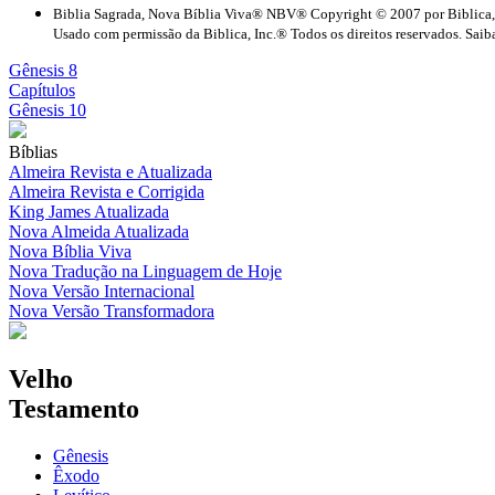
Biblia Sagrada, Nova Bíblia Viva® NBV® Copyright © 2007 por Biblica,
Usado com permissão da Biblica, Inc.® Todos os direitos reservados. Saiba
Gênesis 8
Capítulos
Gênesis 10
Bíblias
Almeira Revista e Atualizada
Almeira Revista e Corrigida
King James Atualizada
Nova Almeida Atualizada
Nova Bíblia Viva
Nova Tradução na Linguagem de Hoje
Nova Versão Internacional
Nova Versão Transformadora
Velho
Testamento
Gênesis
Êxodo