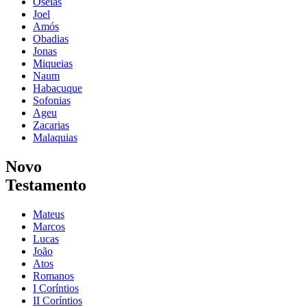
Oseias
Joel
Amós
Obadias
Jonas
Miqueias
Naum
Habacuque
Sofonias
Ageu
Zacarias
Malaquias
Novo
Testamento
Mateus
Marcos
Lucas
João
Atos
Romanos
I Coríntios
II Coríntios