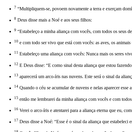
7
“Multipliquem-se, povoem novamente a terra e exerçam domín
8
Deus disse mais a Noé e aos seus filhos:
9
“Estabeleço a minha aliança com vocês, com todos os seus d
10
e com todo ser vivo que está com vocês: as aves, os animais
11
Estabeleço uma aliança com vocês: Nunca mais os seres vivos 
12
E Deus disse: “E como sinal desta aliança que estou fazendo
13
aparecerá um arco-íris nas nuvens. Este será o sinal da alianç
14
Quando o céu se acumular de nuvens e nelas aparecer esse a
15
então me lembrarei da minha aliança com vocês e com todos o
16
Verei o arco-íris e atentarei para a aliança eterna que eu, co
17
Deus disse a Noé: “Esse é o sinal da aliança que estabeleci e
18