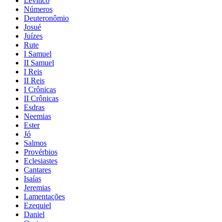
Levítico
Números
Deuteronômio
Josué
Juízes
Rute
I Samuel
II Samuel
I Reis
II Reis
I Crônicas
II Crônicas
Esdras
Neemias
Ester
Jó
Salmos
Provérbios
Eclesiastes
Cantares
Isaías
Jeremias
Lamentações
Ezequiel
Daniel