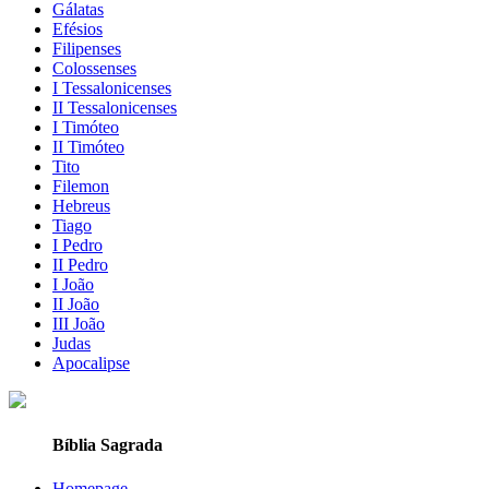
Gálatas
Efésios
Filipenses
Colossenses
I Tessalonicenses
II Tessalonicenses
I Timóteo
II Timóteo
Tito
Filemon
Hebreus
Tiago
I Pedro
II Pedro
I João
II João
III João
Judas
Apocalipse
Bíblia Sagrada
Homepage