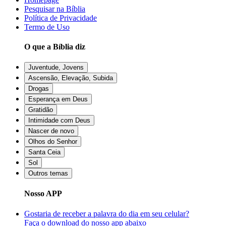
Pesquisar na Bíblia
Política de Privacidade
Termo de Uso
O que a Bíblia diz
Juventude, Jovens
Ascensão, Elevação, Subida
Drogas
Esperança em Deus
Gratidão
Intimidade com Deus
Nascer de novo
Olhos do Senhor
Santa Ceia
Sol
Outros temas
Nosso APP
Gostaria de receber a palavra do dia em seu celular?
Faça o download do nosso app abaixo