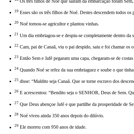
Os três filhos de Noé que saíram da embarcação foram Sem,
19
Esses são os três filhos de Noé. Destes descendem todos os p
20
Noé tornou-se agricultor e plantou vinhas.
21
Um dia embriagou-se e despiu-se completamente dentro da s
22
Cam, pai de Canaã, viu o pai despido, saiu e foi chamar os o
23
Então Sem e Jafé pegaram uma capa, chegaram-se de costas c
24
Quando Noé se refez da sua embriaguez e soube o que tinha 
25
disse: “Maldito seja Canaã. Que se torne escravo dos descen
26
E acrescentou: “Bendito seja o SENHOR, Deus de Sem. Que 
27
Que Deus abençoe Jafé e que partilhe da prosperidade de Se
28
Noé viveu ainda 350 anos depois do dilúvio.
29
Ele morreu com 950 anos de idade.