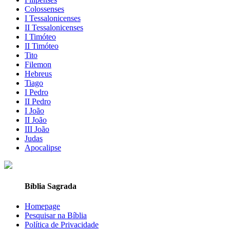
Colossenses
I Tessalonicenses
II Tessalonicenses
I Timóteo
II Timóteo
Tito
Filemon
Hebreus
Tiago
I Pedro
II Pedro
I João
II João
III João
Judas
Apocalipse
Bíblia Sagrada
Homepage
Pesquisar na Bíblia
Política de Privacidade