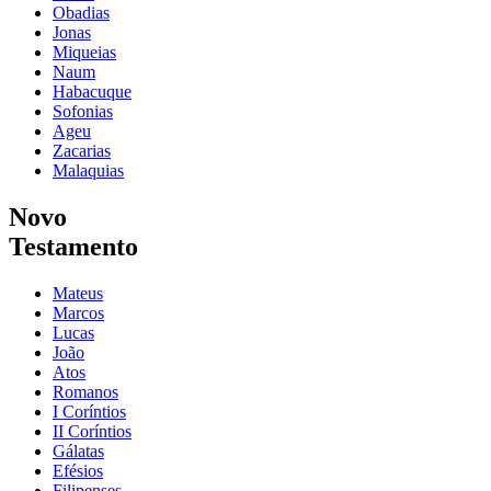
Obadias
Jonas
Miqueias
Naum
Habacuque
Sofonias
Ageu
Zacarias
Malaquias
Novo
Testamento
Mateus
Marcos
Lucas
João
Atos
Romanos
I Coríntios
II Coríntios
Gálatas
Efésios
Filipenses