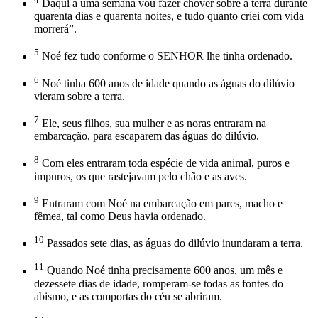
Daqui a uma semana vou fazer chover sobre a terra durante
quarenta dias e quarenta noites, e tudo quanto criei com vida
morrerá”.
5
Noé fez tudo conforme o SENHOR lhe tinha ordenado.
6
Noé tinha 600 anos de idade quando as águas do dilúvio
vieram sobre a terra.
7
Ele, seus filhos, sua mulher e as noras entraram na
embarcação, para escaparem das águas do dilúvio.
8
Com eles entraram toda espécie de vida animal, puros e
impuros, os que rastejavam pelo chão e as aves.
9
Entraram com Noé na embarcação em pares, macho e
fêmea, tal como Deus havia ordenado.
10
Passados sete dias, as águas do dilúvio inundaram a terra.
11
Quando Noé tinha precisamente 600 anos, um mês e
dezessete dias de idade, romperam-se todas as fontes do
abismo, e as comportas do céu se abriram.