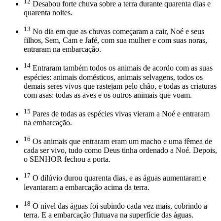
12
Desabou forte chuva sobre a terra durante quarenta dias e
quarenta noites.
13
No dia em que as chuvas começaram a cair, Noé e seus
filhos, Sem, Cam e Jafé, com sua mulher e com suas noras,
entraram na embarcação.
14
Entraram também todos os animais de acordo com as suas
espécies: animais domésticos, animais selvagens, todos os
demais seres vivos que rastejam pelo chão, e todas as criaturas
com asas: todas as aves e os outros animais que voam.
15
Pares de todas as espécies vivas vieram a Noé e entraram
na embarcação.
16
Os animais que entraram eram um macho e uma fêmea de
cada ser vivo, tudo como Deus tinha ordenado a Noé. Depois,
o SENHOR fechou a porta.
17
O dilúvio durou quarenta dias, e as águas aumentaram e
levantaram a embarcação acima da terra.
18
O nível das águas foi subindo cada vez mais, cobrindo a
terra. E a embarcação flutuava na superfície das águas.