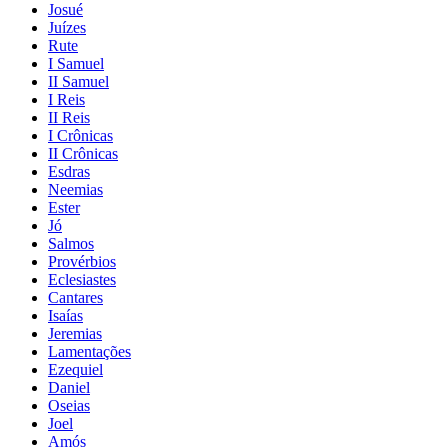
Josué
Juízes
Rute
I Samuel
II Samuel
I Reis
II Reis
I Crônicas
II Crônicas
Esdras
Neemias
Ester
Jó
Salmos
Provérbios
Eclesiastes
Cantares
Isaías
Jeremias
Lamentações
Ezequiel
Daniel
Oseias
Joel
Amós