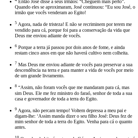
Então José disse a seus irmãos: “Cheguem mais perto”.
Quando eles se aproximaram, José continuou: “Eu sou José, o
irmão que vocês venderam ao Egito!
5
Agora, nada de tristeza! E não se recriminem por terem me
vendido para cá, porque foi para a conservação da vida que
Deus me enviou adiante de vocês.
6
Porque a terra já passou por dois anos de fome, e ainda
restam cinco anos em que não haverá cultivo nem colheita.
7
Mas Deus me enviou adiante de vocês para preservar a sua
descendência na terra e para manter a vida de vocês por meio
de um grande livramento.
8
“Assim, não foram vocês que me mandaram para cá, mas
sim Deus. Ele me fez ministro do faraó, senhor de toda a sua
casa e governador de toda a terra do Egito.
9
Agora, não percam tempo! Voltem depressa a meu pai e
digam-lhe: ‘Assim manda dizer o seu filho José: Deus fez de
mim senhor de toda a terra do Egito. Venha para cá o quanto
antes.
10