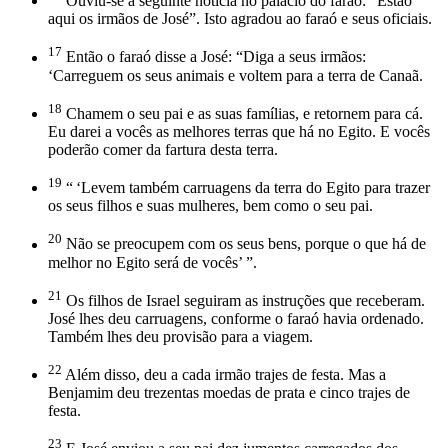
Ouviu-se a seguinte notícia no palácio do faraó: “Estão
aqui os irmãos de José”. Isto agradou ao faraó e seus oficiais.
17
Então o faraó disse a José: “Diga a seus irmãos:
‘Carreguem os seus animais e voltem para a terra de Canaã.
18
Chamem o seu pai e as suas famílias, e retornem para cá.
Eu darei a vocês as melhores terras que há no Egito. E vocês
poderão comer da fartura desta terra.
19
“ ‘Levem também carruagens da terra do Egito para trazer
os seus filhos e suas mulheres, bem como o seu pai.
20
Não se preocupem com os seus bens, porque o que há de
melhor no Egito será de vocês’ ”.
21
Os filhos de Israel seguiram as instruções que receberam.
José lhes deu carruagens, conforme o faraó havia ordenado.
Também lhes deu provisão para a viagem.
22
Além disso, deu a cada irmão trajes de festa. Mas a
Benjamim deu trezentas moedas de prata e cinco trajes de
festa.
23