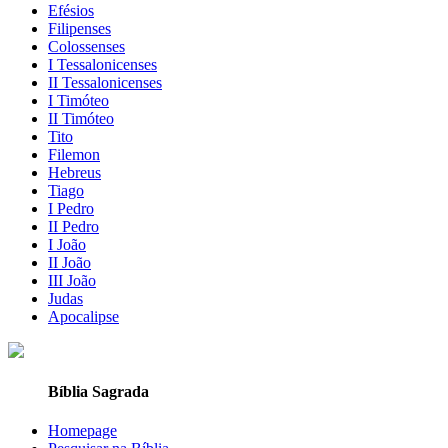
Efésios
Filipenses
Colossenses
I Tessalonicenses
II Tessalonicenses
I Timóteo
II Timóteo
Tito
Filemon
Hebreus
Tiago
I Pedro
II Pedro
I João
II João
III João
Judas
Apocalipse
Bíblia Sagrada
Homepage