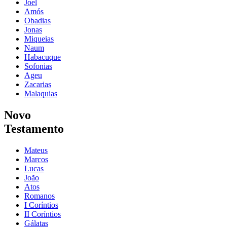
Joel
Amós
Obadias
Jonas
Miqueias
Naum
Habacuque
Sofonias
Ageu
Zacarias
Malaquias
Novo
Testamento
Mateus
Marcos
Lucas
João
Atos
Romanos
I Coríntios
II Coríntios
Gálatas