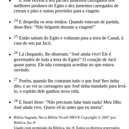
E José enviou a seu pai dez jumentos carregados dos
melhores produtos do Egito e dez jumentos carregados de
cereais e pães e outras provisões para a viagem.
24
E despediu os seus irmãos. Quando estavam de partida,
disse-lhes: “Não briguem durante a viagem!”
25
Então saíram do Egito e voltaram para a terra de Canaã, à
casa do seu pai Jacó.
26
Lá chegando, lhe disseram: “José ainda vive! Ele é
governador de toda a terra do Egito!” O coração de Jacó
quase parou. Ele não conseguia acreditar no que estava
ouvindo.
27
Porém, quando lhe contaram tudo o que José lhes tinha
dito, e ao ver as carruagens que José tinha mandado para levá-
lo, o espírito dele ganhou nova vida.
28
E Israel disse: “Não precisam falar mais nada! Meu filho
José ainda vive. Quero vê-lo antes que eu morra”.
Biblia Sagrada, Nova Bíblia Viva® NBV® Copyright © 2007 por
Biblica, Inc.®
Usado com permissão da Biblica, Inc.® Todos os direitos reservados.