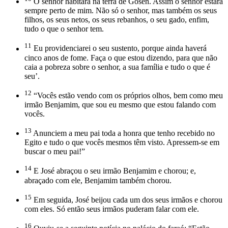
O senhor habitará na terra de Gósen. Assim o senhor estará
sempre perto de mim. Não só o senhor, mas também os seus
filhos, os seus netos, os seus rebanhos, o seu gado, enfim,
tudo o que o senhor tem.
11
Eu providenciarei o seu sustento, porque ainda haverá
cinco anos de fome. Faça o que estou dizendo, para que não
caia a pobreza sobre o senhor, a sua família e tudo o que é
seu’.
12
“Vocês estão vendo com os próprios olhos, bem como meu
irmão Benjamim, que sou eu mesmo que estou falando com
vocês.
13
Anunciem a meu pai toda a honra que tenho recebido no
Egito e tudo o que vocês mesmos têm visto. Apressem-se em
buscar o meu pai!”
14
E José abraçou o seu irmão Benjamim e chorou; e,
abraçado com ele, Benjamim também chorou.
15
Em seguida, José beijou cada um dos seus irmãos e chorou
com eles. Só então seus irmãos puderam falar com ele.
16