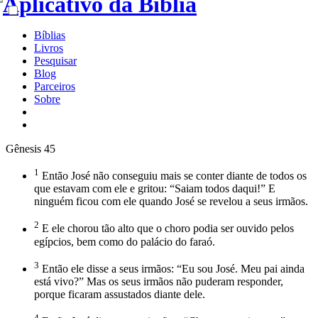
Bíblias
Livros
Pesquisar
Blog
Parceiros
Sobre
Gênesis 45
1
Então José não conseguiu mais se conter diante de todos os
que estavam com ele e gritou: “Saiam todos daqui!” E
ninguém ficou com ele quando José se revelou a seus irmãos.
2
E ele chorou tão alto que o choro podia ser ouvido pelos
egípcios, bem como do palácio do faraó.
3
Então ele disse a seus irmãos: “Eu sou José. Meu pai ainda
está vivo?” Mas os seus irmãos não puderam responder,
porque ficaram assustados diante dele.
4