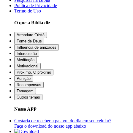
Pesquisar na Bíblia
Política de Privacidade
Termo de Uso
O que a Bíblia diz
Armadura Cristã
Fome de Deus
Influência de amizades
Intercessão
Meditação
Motivacional
Próximo, O proximo
Punição
Recompensas
Tatuagem
Outros temas
Nosso APP
Gostaria de receber a palavra do dia em seu celular?
Faça o download do nosso app abaixo