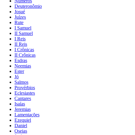
Números
Deuteronômio
Josué
Juízes
Rute
I Samuel
II Samuel
I Reis
II Reis
I Crônicas
II Crônicas
Esdras
Neemias
Ester
Jó
Salmos
Provérbios
Eclesiastes
Cantares
Isaías
Jeremias
Lamentações
Ezequiel
Daniel
Oseias