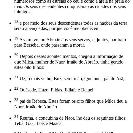
numerosos como as estrelas do céu e como a areia na praia do
mar. Os seus descendentes conquistarão as cidades dos seus
inimigos,
18
e por meio dos seus descendentes todas as nações da terra
serão abençoadas, porque você me obedeceu”.
19
Assim, voltou Abraão aos seus servos, e, juntos, partiram
para Berseba, onde passaram a morar.
20
Depois desses acontecimentos, chegou a informação de
que Milca, mulher de Naor, irmão de Abraão, tinha gerado
estes oito filhos:
21
Uz, o mais velho, Buz, seu irmão, Quemuel, pai de Arã,
22
Quésede, Hazo, Pildas, Jidlafe e Betuel,
23
pai de Rebeca. Estes foram os oito filhos que Milca deu a
Naor, irmão de Abraão.
24
Reumá, a concubina de Naor, lhe deu os seguintes filhos:
Tebá, Gaã, Taás e Maaca.