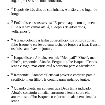
lugar que Deus lhe tinha indicado.
4
Depois de três dias de caminhada, Abraão viu o lugar de
longe.
5
Então disse a seus servos: “Esperem aqui com o jumento.
Eu e o rapaz vamos até lá, e, depois de adorarmos,
voltaremos”.
6
Abraão colocou a lenha do sacrifício nos ombros do seu
filho Isaque, e ele levou uma tocha de fogo, e a faca. E assim
os dois caminhavam juntos.
7
Isaque disse a Abraão, seu pai: “Meu pai!” “Que é, meu
filho?”, respondeu Abraão. Perguntou-lhe Isaque: “Temos
lenha e fogo, mas onde está o cordeiro para o sacrifício?”
8
Respondeu Abraão: “Deus vai prover o cordeiro para o
sacrifício, meu filho”. E continuaram andando juntos.
9
Quando chegaram ao lugar que Deus tinha indicado,
Abraão construiu um altar, arrumou a lenha sobre ele,
amarrou seu filho Isaque e o colocou no altar, em cima da
lenha.