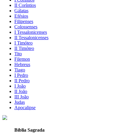
II Coríntios
Gálatas
Efésios
Filipenses
Colossenses
I Tessalonicenses
II Tessalonicenses
I Timóteo
II Timóteo
Tito
Filemon
Hebreus
Tiago
I Pedro
II Pedro
I João
II João
III João
Judas
Apocalipse
Bíblia Sagrada