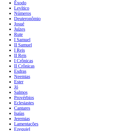
Êxodo
Levítico
Números
Deuteronômio
Josué
Juízes
Rute
I Samuel
II Samuel
I Reis
II Reis
I Crônicas
II Crônicas
Esdras
Neemias
Ester
Jó
Salmos
Provérbios
Eclesiastes
Cantares
Isaías
Jeremias
Lamentações
Ezequiel