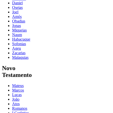
Daniel
Oseias
Joel
Amós
Obadias
Jonas
Miqueias
Naum
Habacuque
Sofonias
Ageu
Zacarias
Malaquias
Novo
Testamento
Mateus
Marcos
Lucas
João
Atos
Romanos
I Coríntios