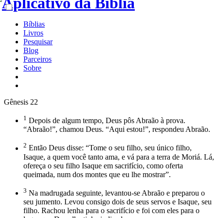
Bíblias
Livros
Pesquisar
Blog
Parceiros
Sobre
Gênesis 22
1
Depois de algum tempo, Deus pôs Abraão à prova.
“Abraão!”, chamou Deus. “Aqui estou!”, respondeu Abraão.
2
Então Deus disse: “Tome o seu filho, seu único filho,
Isaque, a quem você tanto ama, e vá para a terra de Moriá. Lá,
ofereça o seu filho Isaque em sacrifício, como oferta
queimada, num dos montes que eu lhe mostrar”.
3
Na madrugada seguinte, levantou-se Abraão e preparou o
seu jumento. Levou consigo dois de seus servos e Isaque, seu
filho. Rachou lenha para o sacrifício e foi com eles para o