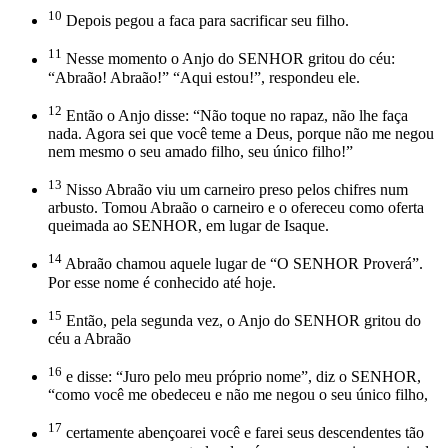
10
Depois pegou a faca para sacrificar seu filho.
11
Nesse momento o Anjo do SENHOR gritou do céu:
“Abraão! Abraão!” “Aqui estou!”, respondeu ele.
12
Então o Anjo disse: “Não toque no rapaz, não lhe faça
nada. Agora sei que você teme a Deus, porque não me negou
nem mesmo o seu amado filho, seu único filho!”
13
Nisso Abraão viu um carneiro preso pelos chifres num
arbusto. Tomou Abraão o carneiro e o ofereceu como oferta
queimada ao SENHOR, em lugar de Isaque.
14
Abraão chamou aquele lugar de “O SENHOR Proverá”.
Por esse nome é conhecido até hoje.
15
Então, pela segunda vez, o Anjo do SENHOR gritou do
céu a Abraão
16
e disse: “Juro pelo meu próprio nome”, diz o SENHOR,
“como você me obedeceu e não me negou o seu único filho,
17
certamente abençoarei você e farei seus descendentes tão