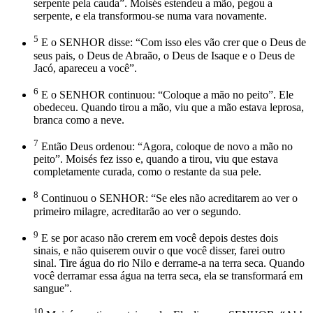
serpente pela cauda”. Moisés estendeu a mão, pegou a
serpente, e ela transformou-se numa vara novamente.
5
E o SENHOR disse: “Com isso eles vão crer que o Deus de
seus pais, o Deus de Abraão, o Deus de Isaque e o Deus de
Jacó, apareceu a você”.
6
E o SENHOR continuou: “Coloque a mão no peito”. Ele
obedeceu. Quando tirou a mão, viu que a mão estava leprosa,
branca como a neve.
7
Então Deus ordenou: “Agora, coloque de novo a mão no
peito”. Moisés fez isso e, quando a tirou, viu que estava
completamente curada, como o restante da sua pele.
8
Continuou o SENHOR: “Se eles não acreditarem ao ver o
primeiro milagre, acreditarão ao ver o segundo.
9
E se por acaso não crerem em você depois destes dois
sinais, e não quiserem ouvir o que você disser, farei outro
sinal. Tire água do rio Nilo e derrame-a na terra seca. Quando
você derramar essa água na terra seca, ela se transformará em
sangue”.
10