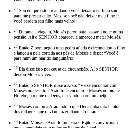
23
Sou eu que estou mandando você deixar meu filho sair
para me prestar culto. Mas, se você não deixar meu filho ir,
você perderá seu filho mais velho!”
24
Durante a viagem, Moisés parou para passar a noite numa
pensão. Ali o SENHOR apareceu e ameaçou matar Moisés.
25
Então Zípora pegou uma pedra afiada e circuncidou o filho
e lançou a pele cortada aos pés de Moisés e disse: “Você é
para mim um marido sanguinário!”
26
Ela disse isso por causa da circuncisão. Aí o SENHOR
deixou Moisés viver.
27
Então o SENHOR disse a Arão: “Vá se encontrar com
Moisés no deserto”. Arão foi e encontrou Moisés no monte
Horebe, o monte de Deus, e o saudou com um beijo.
28
Moisés contou a Arão tudo o que Deus tinha dito e falou
dos milagres que deviam fazer diante do faraó.
29
Então Moisés e Arão foram para o Egito e convocaram
uma assembleia com todos os líderes de Israel.