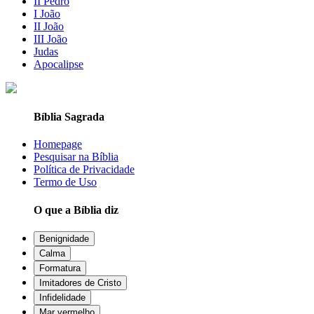
II Pedro
I João
II João
III João
Judas
Apocalipse
Bíblia Sagrada
Homepage
Pesquisar na Bíblia
Política de Privacidade
Termo de Uso
O que a Bíblia diz
Benignidade
Calma
Formatura
Imitadores de Cristo
Infidelidade
Mar vermelho