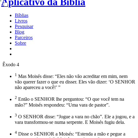
Bíblias
Livros
Pesquisar
Blog
Parceiros
Sobre
Êxodo 4
1
Mas Moisés disse: “Eles não vão acreditar em mim, nem
vão querer fazer o que eu disser. Eles vão dizer: ‘O SENHOR
não apareceu a você!’ ”
2
Então o SENHOR lhe perguntou: “O que você tem na
mão?” Moisés respondeu: “Uma vara de pastor”.
3
O SENHOR disse: “Jogue a vara no chão”. Ele a jogou, e a
vara transformou-se numa serpente. E Moisés fugiu dela.
4
Disse o SENHOR a Moisés: “Estenda a mão e pegue a