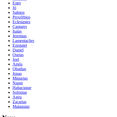
Ester
Jó
Salmos
Provérbios
Eclesiastes
Cantares
Isaías
Jeremias
Lamentações
Ezequiel
Daniel
Oseias
Joel
Amós
Obadias
Jonas
Miqueias
Naum
Habacuque
Sofonias
Ageu
Zacarias
Malaquias