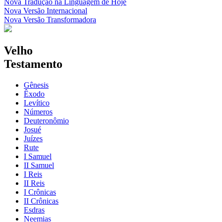
Nova Tradução na Linguagem de Hoje
Nova Versão Internacional
Nova Versão Transformadora
Velho
Testamento
Gênesis
Êxodo
Levítico
Números
Deuteronômio
Josué
Juízes
Rute
I Samuel
II Samuel
I Reis
II Reis
I Crônicas
II Crônicas
Esdras
Neemias