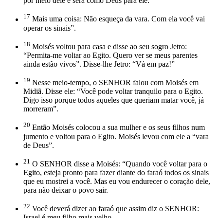
por meio dele e será como Deus para ele.
17
Mais uma coisa: Não esqueça da vara. Com ela você vai
operar os sinais”.
18
Moisés voltou para casa e disse ao seu sogro Jetro:
“Permita-me voltar ao Egito. Quero ver se meus parentes
ainda estão vivos”. Disse-lhe Jetro: “Vá em paz!”
19
Nesse meio-tempo, o SENHOR falou com Moisés em
Midiã. Disse ele: “Você pode voltar tranquilo para o Egito.
Digo isso porque todos aqueles que queriam matar você, já
morreram”.
20
Então Moisés colocou a sua mulher e os seus filhos num
jumento e voltou para o Egito. Moisés levou com ele a “vara
de Deus”.
21
O SENHOR disse a Moisés: “Quando você voltar para o
Egito, esteja pronto para fazer diante do faraó todos os sinais
que eu mostrei a você. Mas eu vou endurecer o coração dele,
para não deixar o povo sair.
22
Você deverá dizer ao faraó que assim diz o SENHOR:
Israel é meu filho mais velho.