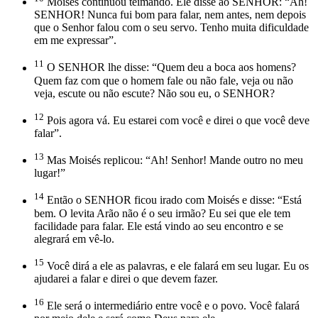
Moisés continuou teimando. Ele disse ao SENHOR: “Ah!
SENHOR! Nunca fui bom para falar, nem antes, nem depois
que o Senhor falou com o seu servo. Tenho muita dificuldade
em me expressar”.
11
O SENHOR lhe disse: “Quem deu a boca aos homens?
Quem faz com que o homem fale ou não fale, veja ou não
veja, escute ou não escute? Não sou eu, o SENHOR?
12
Pois agora vá. Eu estarei com você e direi o que você deve
falar”.
13
Mas Moisés replicou: “Ah! Senhor! Mande outro no meu
lugar!”
14
Então o SENHOR ficou irado com Moisés e disse: “Está
bem. O levita Arão não é o seu irmão? Eu sei que ele tem
facilidade para falar. Ele está vindo ao seu encontro e se
alegrará em vê-lo.
15
Você dirá a ele as palavras, e ele falará em seu lugar. Eu os
ajudarei a falar e direi o que devem fazer.
16
Ele será o intermediário entre você e o povo. Você falará