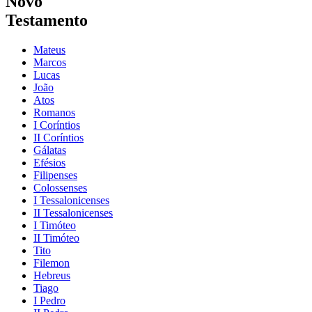
Novo
Testamento
Mateus
Marcos
Lucas
João
Atos
Romanos
I Coríntios
II Coríntios
Gálatas
Efésios
Filipenses
Colossenses
I Tessalonicenses
II Tessalonicenses
I Timóteo
II Timóteo
Tito
Filemon
Hebreus
Tiago
I Pedro