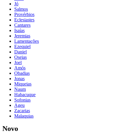
Jó
Salmos
Provérbios
Eclesiastes
Cantares
Isaías
Jeremias
Lamentações
Ezequiel
Daniel
Oseias
Joel
Amós
Obadias
Jonas
Miqueias
Naum
Habacuque
Sofonias
Ageu
Zacarias
Malaquias
Novo