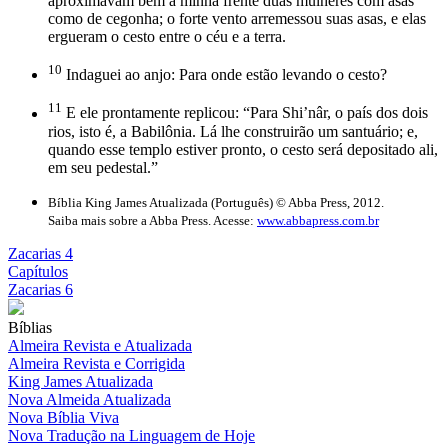
aproximavam bem à minha frente duas mulheres com asas
como de cegonha; o forte vento arremessou suas asas, e elas
ergueram o cesto entre o céu e a terra.
10
Indaguei ao anjo: Para onde estão levando o cesto?
11
E ele prontamente replicou: “Para Shi’nâr, o país dos dois
rios, isto é, a Babilônia. Lá lhe construirão um santuário; e,
quando esse templo estiver pronto, o cesto será depositado ali,
em seu pedestal.”
Bíblia King James Atualizada (Português) © Abba Press, 2012.
Saiba mais sobre a Abba Press. Acesse:
www.abbapress.com.br
Zacarias 4
Capítulos
Zacarias 6
Bíblias
Almeira Revista e Atualizada
Almeira Revista e Corrigida
King James Atualizada
Nova Almeida Atualizada
Nova Bíblia Viva
Nova Tradução na Linguagem de Hoje