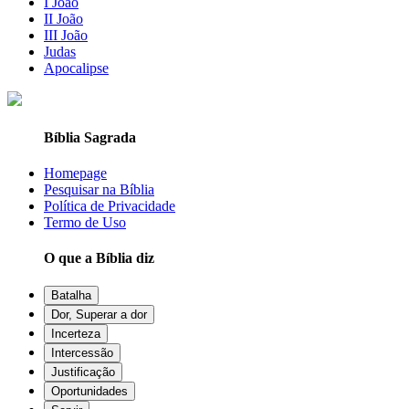
I João
II João
III João
Judas
Apocalipse
Bíblia Sagrada
Homepage
Pesquisar na Bíblia
Política de Privacidade
Termo de Uso
O que a Bíblia diz
Batalha
Dor, Superar a dor
Incerteza
Intercessão
Justificação
Oportunidades