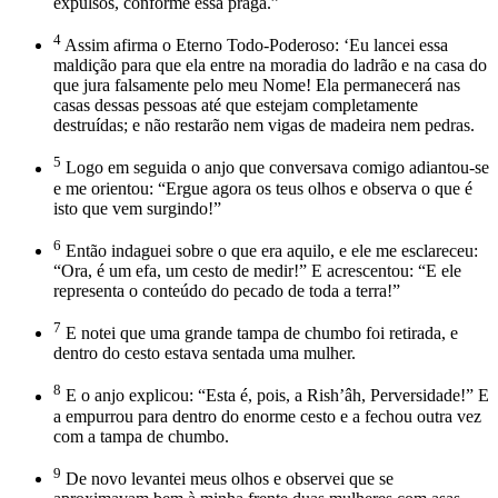
expulsos, conforme essa praga.”
4
Assim afirma o Eterno Todo-Poderoso: ‘Eu lancei essa
maldição para que ela entre na moradia do ladrão e na casa do
que jura falsamente pelo meu Nome! Ela permanecerá nas
casas dessas pessoas até que estejam completamente
destruídas; e não restarão nem vigas de madeira nem pedras.
5
Logo em seguida o anjo que conversava comigo adiantou-se
e me orientou: “Ergue agora os teus olhos e observa o que é
isto que vem surgindo!”
6
Então indaguei sobre o que era aquilo, e ele me esclareceu:
“Ora, é um efa, um cesto de medir!” E acrescentou: “E ele
representa o conteúdo do pecado de toda a terra!”
7
E notei que uma grande tampa de chumbo foi retirada, e
dentro do cesto estava sentada uma mulher.
8
E o anjo explicou: “Esta é, pois, a Rish’âh, Perversidade!” E
a empurrou para dentro do enorme cesto e a fechou outra vez
com a tampa de chumbo.
9
De novo levantei meus olhos e observei que se