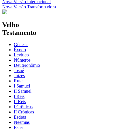
Nova Versão Internacional
Nova Versão Transformadora
Velho
Testamento
Gênesis
Êxodo
Levítico
Números
Deuteronômio
Josué
Juízes
Rute
I Samuel
II Samuel
I Reis
II Reis
I Crônicas
II Crônicas
Esdras
Neemias
Ester