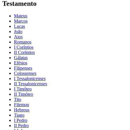
Testamento
Mateus
Marcos
Lucas
João
Atos
Romanos
I Coríntios
II Coríntios
Gálatas
Efésios
Filipenses
Colossenses
I Tessalonicenses
II Tessalonicenses
I Timóteo
II Timóteo
Tito
Filemon
Hebreus
Tiago
I Pedro
II Pedro